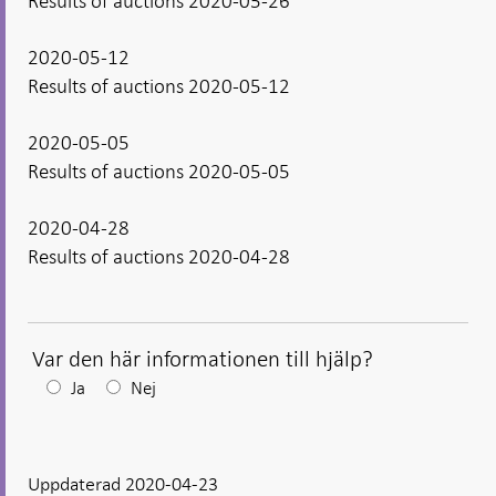
Results of auctions 2020-05-26
2020-05-12
Results of auctions 2020-05-12
2020-05-05
Results of auctions 2020-05-05
2020-04-28
Results of auctions 2020-04-28
Var den här informationen till hjälp?
Efter
Ja
Nej
ditt
svar
Uppdaterad 2020-04-23
visas