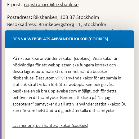
E-post:
registratorn@riksbank.se
Postadress: Riksbanken, 103 37 Stockholm
Besöksadress: Brunkebergstorg 11, Stockholm
Budadress: Klara Östra kyrkogata 4, Brunkebergsfaret,
Lastplats 6
DENNA WEBBPLATS ANVÄNDER KAKOR (COOKIES)
Fler kontaktuppgifter
På riksbank.se använder vi kakor (cookies). Vissa kakor är
nödvändiga för att webbplatsen ska fungera korrekt och
Hitta direkt
dessa lagras automatiskt i din enhet när du besöker
riksbank.se. Dessutom vill vi använda kakor för att samla in
Frågor och svar
-
statistik så att vi kan förbättra webbplatsen och ge våra
Öppnas
besökare en så bra upplevelse som möjligt, och för detta
Till Riksbankens webbarkiv
-
i
behöver vi ditt samtycke. Genom att klicka på ”Ja, jag
Öppnas
Presskontakt
ny
accepterar” samtycker du till att vi använder statistikkakor. Du
i
flik
kan när som helst ändra dig och återkalla ditt samtycke.
Integritetspolicy
ny
flik
Tillgänglighetsredogörelse
Läs mer om, och hantera, kakor (cookies)
Prenumerera på utskick