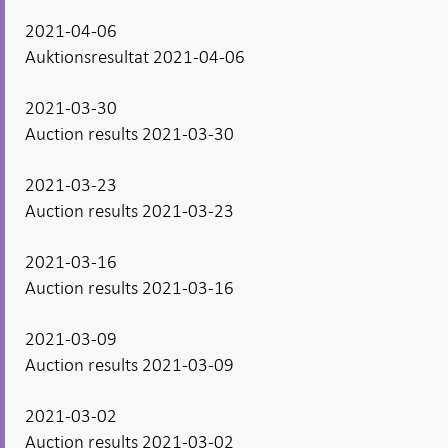
2021-04-06
Auktionsresultat 2021-04-06
2021-03-30
Auction results 2021-03-30
2021-03-23
Auction results 2021-03-23
2021-03-16
Auction results 2021-03-16
2021-03-09
Auction results 2021-03-09
2021-03-02
Auction results 2021-03-02