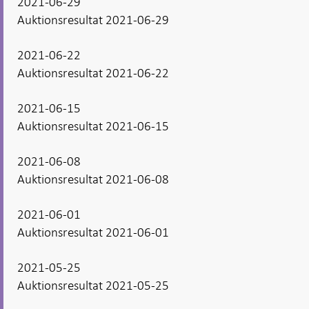
2021-06-29
Auktionsresultat 2021-06-29
2021-06-22
Auktionsresultat 2021-06-22
2021-06-15
Auktionsresultat 2021-06-15
2021-06-08
Auktionsresultat 2021-06-08
2021-06-01
Auktionsresultat 2021-06-01
2021-05-25
Auktionsresultat 2021-05-25