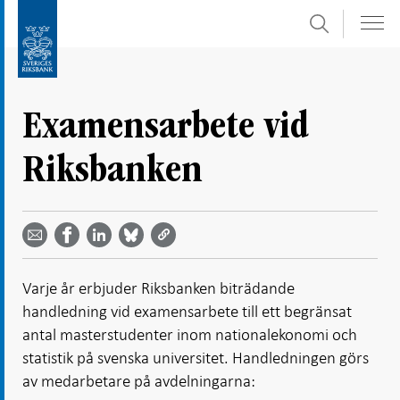
Sök
Gå
Gå
direkt
till
till
navigation
innehåll
för
Examensarbete vid
undersidor
Riksbanken
Dela
Dela
Dela
Dela på
Dela på
på
på
via
LinkedIn
Facebook
Bluesky
Twitter
email -
-
- Öppnas
-
-
Öppnas
Öppnas
i ny flik
Öppnas
Öppnas
i ny flik
i ny flik
Varje år erbjuder Riksbanken biträdande
i ny flik
i ny flik
handledning vid examensarbete till ett begränsat
antal masterstudenter inom nationalekonomi och
statistik på svenska universitet. Handledningen görs
av medarbetare på avdelningarna: