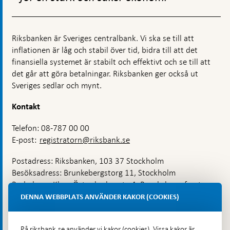
Riksbanken är Sveriges centralbank. Vi ska se till att
inflationen är låg och stabil över tid, bidra till att det
finansiella systemet är stabilt och effektivt och se till att
det går att göra betalningar. Riksbanken ger också ut
Sveriges sedlar och mynt.
Kontakt
Telefon: 08-787 00 00
E-post:
registratorn@riksbank.se
Postadress: Riksbanken, 103 37 Stockholm
Besöksadress: Brunkebergstorg 11, Stockholm
Budadress: Klara Östra kyrkogata 4, Brunkebergsfaret,
Lastplats 6
DENNA WEBBPLATS ANVÄNDER KAKOR (COOKIES)
Fler kontaktuppgifter
På riksbank.se använder vi kakor (cookies). Vissa kakor är