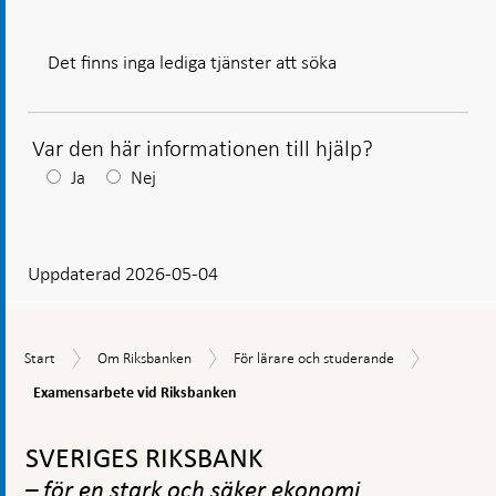
Var den här informationen till hjälp?
Efter
Ja
Nej
ditt
svar
Uppdaterad 2026-05-04
visas
en
kommentarsruta
Examensa
Start
Om
För
Start
Om Riksbanken
För lärare och studerande
vid
Riksbanken
lärare
Riksbank
Examensarbete vid Riksbanken
och
studerande
Gå
till
SVERIGES RIKSBANK
toppnavigation
– för en stark och säker ekonomi