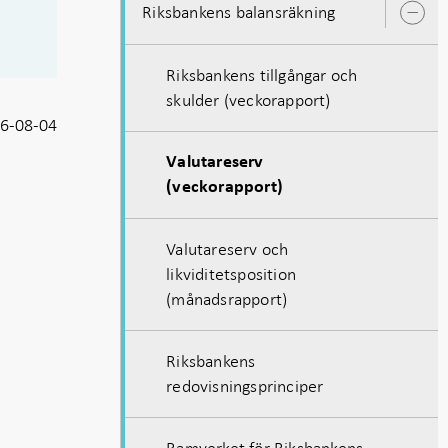
Riksbankens balansräkning
Ö
u
Riksbankens tillgångar och
skulder (veckorapport)
6-08-04
Valutareserv
(veckorapport)
Valutareserv och
likviditetsposition
(månadsrapport)
Riksbankens
redovisningsprinciper
Ramverket för Riksbankens