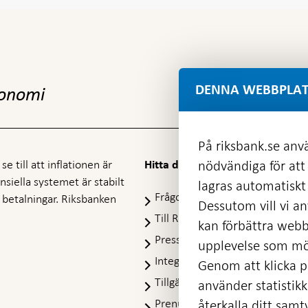
DENNA WEBBPLAT
konomi
På riksbank.se anvä
e till att inflationen är
nödvändiga för att
Hitta direkt
nansiella systemet är stabilt
lagras automatiskt 
Frågor och svar
-
ra betalningar. Riksbanken
Dessutom vill vi anv
Öppnas
Till Riksbankens webbarkiv
-
kan förbättra webb
i
Öpp
Presskontakt
ny
upplevelse som möj
i
flik
Integritetspolicy
ny
Genom att klicka på
flik
Tillgänglighetsredogörelse
använder statistik
Prenumerera på utskick
återkalla ditt samt