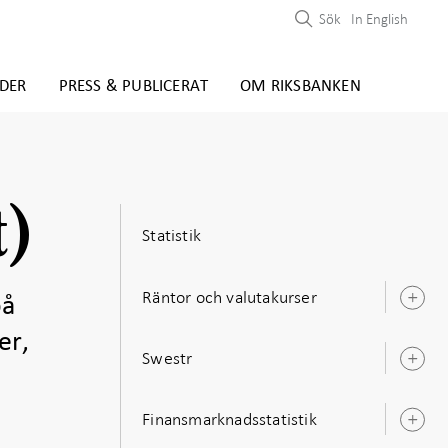
Sök
In English
DER
PRESS & PUBLICERAT
OM RIKSBANKEN
t)
Statistik
Räntor och valutakurser
på
Ö
u
er,
Swestr
Ö
u
Finansmarknadsstatistik
Ö
u