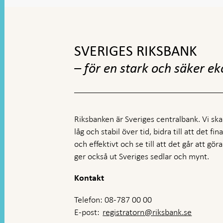
Gå
till
toppnavigation
SVERIGES RIKSBANK
– för en stark och säker e
Riksbanken är Sveriges centralbank. Vi ska s
låg och stabil över tid, bidra till att det fi
och effektivt och se till att det går att gö
ger också ut Sveriges sedlar och mynt.
Kontakt
Telefon: 08-787 00 00
E-post:
registratorn@riksbank.se