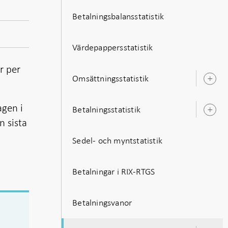
Betalningsbalansstatistik
Värdepappersstatistik
r per
Omsättningsstatistik
Ö
u
agen i
Betalningsstatistik
Ö
n sista
u
Sedel- och myntstatistik
Betalningar i RIX-RTGS
Betalningsvanor