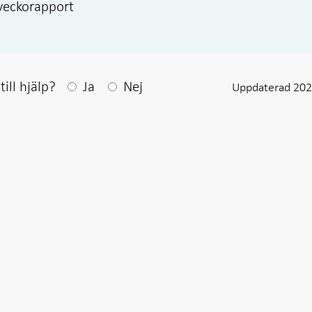
 veckorapport
Efter ditt svar visas en kommentarsruta
ill hjälp?
Ja
Nej
Uppdaterad 202