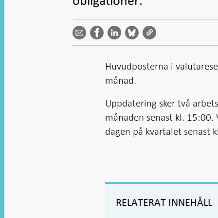
obligationer.
Dela
Dela
Dela
Dela på
Dela på
på
på
via
LinkedIn
Facebook
Bluesky
Twitter
email -
-
- Öppnas
-
-
Öppnas
Öppnas
i ny flik
Öppnas
Öppnas
i ny flik
i ny flik
i ny flik
i ny flik
Huvudposterna i valutareser
månad.
Uppdatering sker två arbets
månaden senast kl. 15:00. V
dagen på kvartalet senast k
RELATERAT INNEHÅLL