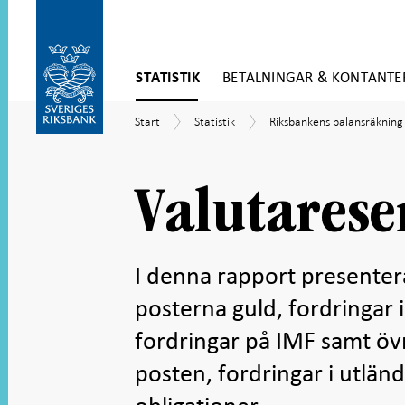
Gå
STATISTIK
BETALNINGAR & KONTANTE
direkt
till
Gå
innehåll
Start
Statistik
Riksbankens
Start
Statistik
Riksbankens balansräkning
till
balansräkning
navigation
för
undersidor
Valutarese
I denna rapport presenter
posterna guld, fordringar i
fordringar på IMF samt övr
posten, fordringar i utlän