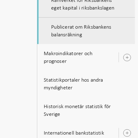
eget kapital i riksbankslagen
Publicerat om Riksbankens
balansräkning
Makroindikatorer och
Ö
prognoser
u
Statistikportaler hos andra
myndigheter
Historisk monetär statistik för
Sverige
Internationell bankstatistik
Ö