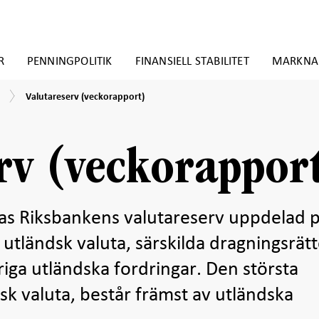
R
PENNINGPOLITIK
FINANSIELL STABILITET
MARKNA
Valutareserv
Valutareserv (veckorapport)
(veckorapport)
rv (veckorappor
as Riksbankens valutareserv uppdelad 
 utländsk valuta, särskilda dragningsrätt
iga utländska fordringar. Den största
dsk valuta, består främst av utländska