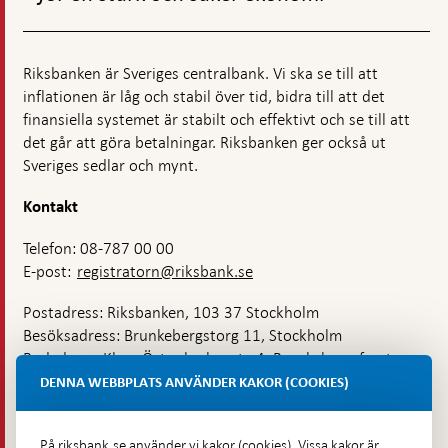
Riksbanken är Sveriges centralbank. Vi ska se till att
inflationen är låg och stabil över tid, bidra till att det
finansiella systemet är stabilt och effektivt och se till att
det går att göra betalningar. Riksbanken ger också ut
Sveriges sedlar och mynt.
Kontakt
Telefon: 08-787 00 00
E-post:
registratorn@riksbank.se
Postadress: Riksbanken, 103 37 Stockholm
Besöksadress: Brunkebergstorg 11, Stockholm
Budadress: Klara Östra kyrkogata 4, Brunkebergsfaret,
Lastplats 6
DENNA WEBBPLATS ANVÄNDER KAKOR (COOKIES)
Fler kontaktuppgifter
På riksbank.se använder vi kakor (cookies). Vissa kakor är