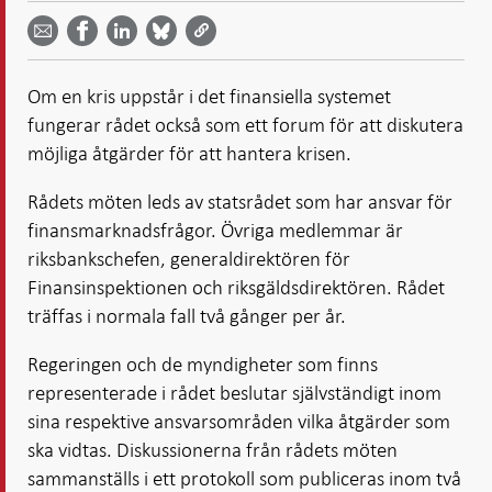
Dela
Dela på
Dela på
på
på
via
LinkedIn
Facebook
Bluesky
Twitter
email -
-
- Öppnas
-
-
Öppnas
Öppnas
i ny flik
Öppnas
Öppnas
i ny flik
i ny flik
Om en kris uppstår i det finansiella systemet
i ny flik
i ny flik
fungerar rådet också som ett forum för att diskutera
möjliga åtgärder för att hantera krisen.
Rådets möten leds av statsrådet som har ansvar för
finansmarknadsfrågor. Övriga medlemmar är
riksbankschefen, generaldirektören för
Finansinspektionen och riksgäldsdirektören. Rådet
träffas i normala fall två gånger per år.
Regeringen och de myndigheter som finns
representerade i rådet beslutar självständigt inom
sina respektive ansvarsområden vilka åtgärder som
ska vidtas. Diskussionerna från rådets möten
sammanställs i ett protokoll som publiceras inom två