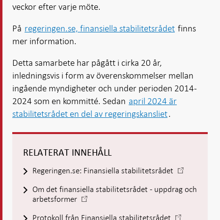
veckor efter varje möte.
På
regeringen.se, finansiella stabilitetsrådet
finns
mer information.
Detta samarbete har pågått i cirka 20 år,
inledningsvis i form av överenskommelser mellan
ingående myndigheter och under perioden 2014-
2024 som en kommitté. Sedan
april 2024 är
stabilitetsrådet en del av regeringskansliet
.
RELATERAT INNEHÅLL
-
Regeringen.se: Finansiella stabilitetsrådet
Öppnas
Om det finansiella stabilitetsrådet - uppdrag och
i
-
arbetsformer
ny
Öppnas
flik
-
Protokoll från Finansiella stabilitetsrådet
i