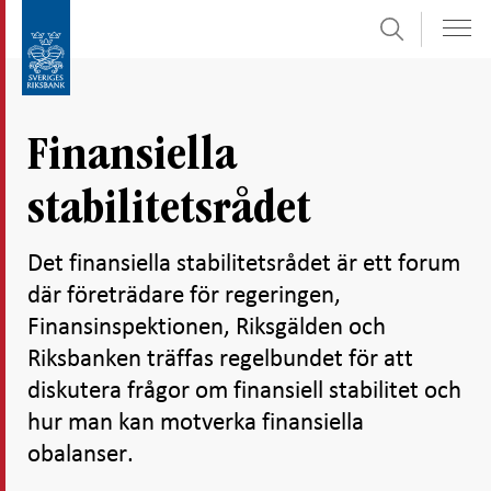
Sök
Gå
Gå
direkt
till
till
navigation
innehåll
för
Finansiella
undersidor
stabilitetsrådet
Det finansiella stabilitetsrådet är ett forum
där företrädare för regeringen,
Finansinspektionen, Riksgälden och
Riksbanken träffas regelbundet för att
diskutera frågor om finansiell stabilitet och
hur man kan motverka finansiella
obalanser.
Dela
Dela