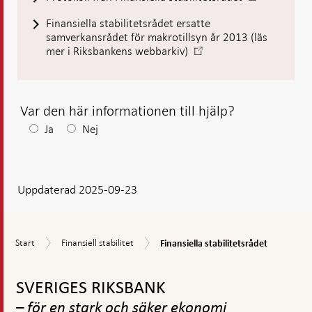
Öppnas
ny
Finansiella stabilitetsrådet ersatte
i
flik
samverkansrådet för makrotillsyn år 2013 (läs
ny
-
mer i Riksbankens webbarkiv)
flik
Öppnas
i
ny
flik
Var den här informationen till hjälp?
Efter
Ja
Nej
ditt
svar
Uppdaterad 2025-09-23
visas
en
kommentarsruta
Finansiella
Start
Finansiell
Start
Finansiell stabilitet
Finansiella stabilitetsrådet
stabilitetsrådet
stabilitet
Gå
till
SVERIGES RIKSBANK
toppnavigation
– för en stark och säker ekonomi