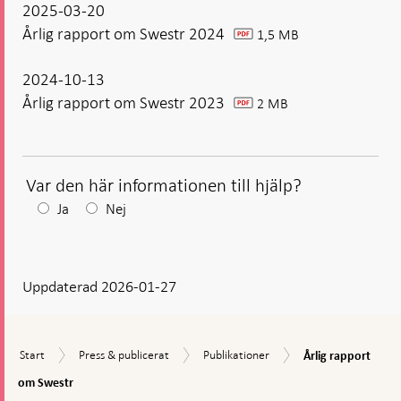
2025-03-20
Årlig rapport om Swestr 2024
1,5 MB
pdf
2024-10-13
Årlig rapport om Swestr 2023
2 MB
pdf
Var den här informationen till hjälp?
Efter
Ja
Nej
ditt
svar
Uppdaterad 2026-01-27
visas
en
kommentarsruta
Årlig
Start
Press
Publikationer
Start
Press & publicerat
Publikationer
Årlig rapport
rapport
&
om
om Swestr
publicerat
Swestr