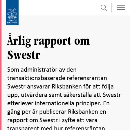
Sök
Gå
Gå
direkt
till
till
navigation
innehåll
för
Årlig rapport om
undersidor
Swestr
Som administratör av den
transaktionsbaserade referensräntan
Swestr ansvarar Riksbanken för att följa
upp, utvärdera samt säkerställa att Swestr
efterlever internationella principer. En
gång per år publicerar Riksbanken en
rapport om Swestr i syfte att vara
transparent med hur referensräntan