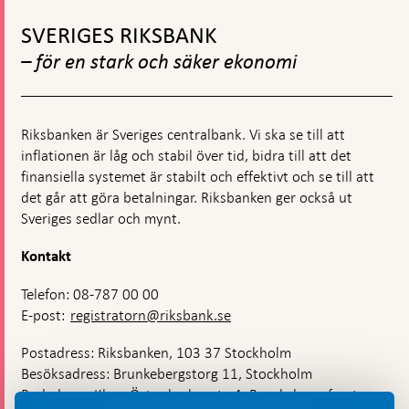
Gå
till
SVERIGES RIKSBANK
toppnavigation
– för en stark och säker ekonomi
Riksbanken är Sveriges centralbank. Vi ska se till att
inflationen är låg och stabil över tid, bidra till att det
finansiella systemet är stabilt och effektivt och se till att
det går att göra betalningar. Riksbanken ger också ut
Sveriges sedlar och mynt.
Kontakt
Telefon: 08-787 00 00
E-post:
registratorn@riksbank.se
Postadress: Riksbanken, 103 37 Stockholm
Besöksadress: Brunkebergstorg 11, Stockholm
Budadress: Klara Östra kyrkogata 4, Brunkebergsfaret,