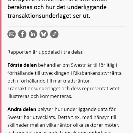
beräknas och hur det underliggande
transaktionsunderlaget ser ut.
Dela
Dela
Dela
Dela på
Dela på
på
på
via
LinkedIn
Facebook
Bluesky
Twitter
email -
-
- Öppnas
-
-
Öppnas
Öppnas
i ny flik
Öppnas
Öppnas
i ny flik
i ny flik
Rapporten är uppdelad i tre delar.
i ny flik
i ny flik
behandlar om Swestr är tillförlitlig i
Första delen
förhållande till utvecklingen i Riksbankens styrränta
och i förhållande till marknadsräntor.
Transaktionsunderlaget och dess representativitet
illustreras och kommenteras.
belyser hur underliggande data för
Andra delen
Swestr har utvecklats. Detta t.ex. med hänsyn till
skillnader mellan vilka räntor olika sektorer möter,
och om det nuvarande transaktionsunderlaget