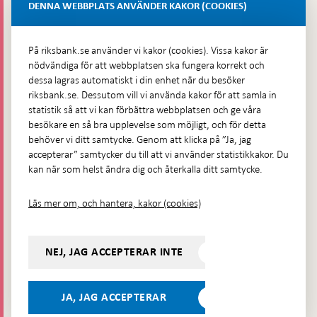
Lastplats 6
DENNA WEBBPLATS ANVÄNDER KAKOR (COOKIES)
Fler kontaktuppgifter
På riksbank.se använder vi kakor (cookies). Vissa kakor är
nödvändiga för att webbplatsen ska fungera korrekt och
Hitta direkt
dessa lagras automatiskt i din enhet när du besöker
riksbank.se. Dessutom vill vi använda kakor för att samla in
Frågor och svar
-
statistik så att vi kan förbättra webbplatsen och ge våra
Öppnas
besökare en så bra upplevelse som möjligt, och för detta
Till Riksbankens webbarkiv
-
i
behöver vi ditt samtycke. Genom att klicka på ”Ja, jag
Öppnas
Presskontakt
ny
accepterar” samtycker du till att vi använder statistikkakor. Du
i
flik
kan när som helst ändra dig och återkalla ditt samtycke.
Integritetspolicy
ny
flik
Tillgänglighetsredogörelse
Läs mer om, och hantera, kakor (cookies)
Prenumerera på utskick
Visselblåsning
NEJ, JAG ACCEPTERAR INTE
Följ oss på sociala medier
Dela
Dela på:
Dela på:
Dela på:
Dela på:
på:
JA, JAG ACCEPTERAR
LinkedIn
YouTube
Facebook
Instagram
Bluesky