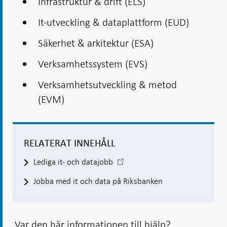
Infrastruktur & drift (ELS)
It-utveckling & dataplattform (EUD)
Säkerhet & arkitektur (ESA)
Verksamhetssystem (EVS)
Verksamhetsutveckling & metod
(EVM)
RELATERAT INNEHÅLL
-
Lediga it- och datajobb
Öppnas
Jobba med it och data på Riksbanken
i
ny
flik
Var den här informationen till hjälp?