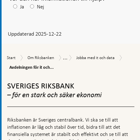
Efter
Ja
Nej
ditt
svar
Uppdaterad 2025-12-22
visas
en
kommentarsruta
...
Avdelni
Start
Om
Jobba
Jobba
Start
Om Riksbanken
Jobba med it och data
för
Riksbanken
med
hos
it
Avdelningen för it och...
it
oss
och
och
Gå
digitalis
data
till
SVERIGES RIKSBANK
toppnavigation
– för en stark och säker ekonomi
Riksbanken är Sveriges centralbank. Vi ska se till att
inflationen är låg och stabil över tid, bidra till att det
finansiella systemet är stabilt och effektivt och se till att