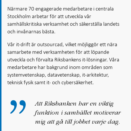
Öppnas
Öppnas
i ny flik
Öppnas
Öppnas
i ny flik
i ny flik
Närmare 70 engagerade medarbetare i centrala
i ny flik
i ny flik
Stockholm arbetar för att utveckla vår
samhällskritiska verksamhet och säkerställa landets
och invånarnas bästa.
Vår it-drift är outsourcad, vilket möjliggör ett nära
samarbete med verksamheten för att löpande
utveckla och förvalta Riksbankens it-lösningar. Våra
medarbetare har bakgrund inom områden som
systemvetenskap, datavetenskap, it-arkitektur,
teknisk fysik samt it- och cybersäkerhet.
Att Riksbanken har en viktig
funktion i samhället motiverar
mig att gå till jobbet varje dag.