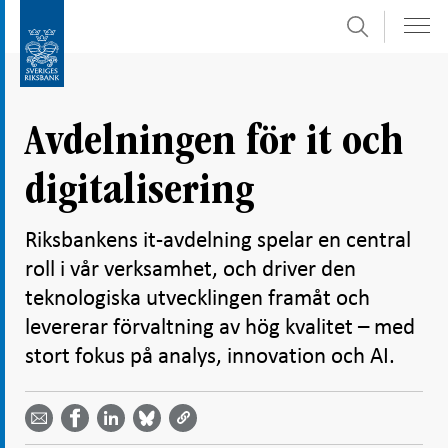
Sök
Gå
Gå
direkt
till
till
navigation
innehåll
för
Avdelningen för it och
undersidor
digitalisering
Riksbankens it-avdelning spelar en central
roll i vår verksamhet, och driver den
teknologiska utvecklingen framåt och
levererar förvaltning av hög kvalitet – med
stort fokus på analys, innovation och AI.
Dela
Dela
Dela
Dela på
Dela på
på
på
via
LinkedIn
Facebook
Bluesky
Twitter
email -
-
- Öppnas
-
-