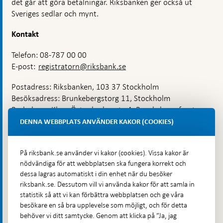
det går att göra betalningar. Riksbanken ger också ut
Sveriges sedlar och mynt.
Kontakt
Telefon: 08-787 00 00
E-post:
registratorn@riksbank.se
Postadress: Riksbanken, 103 37 Stockholm
Besöksadress: Brunkebergstorg 11, Stockholm
Budadress: Klara Östra kyrkogata 4, Brunkebergsfaret,
Lastplats 6
DENNA WEBBPLATS ANVÄNDER KAKOR (COOKIES)
Fler kontaktuppgifter
På riksbank.se använder vi kakor (cookies). Vissa kakor är
nödvändiga för att webbplatsen ska fungera korrekt och
Hitta direkt
dessa lagras automatiskt i din enhet när du besöker
riksbank.se. Dessutom vill vi använda kakor för att samla in
Frågor och svar
-
statistik så att vi kan förbättra webbplatsen och ge våra
Öppnas
besökare en så bra upplevelse som möjligt, och för detta
Till Riksbankens webbarkiv
-
i
behöver vi ditt samtycke. Genom att klicka på ”Ja, jag
Öppnas