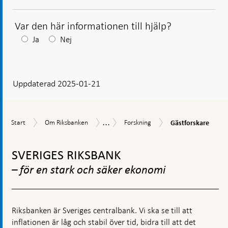
Var den här informationen till hjälp?
Efter
Ja
Nej
ditt
svar
Uppdaterad 2025-01-21
visas
en
kommentarsruta
...
Gästforskare
Start
Om
Forskning
Uppdrag
Start
Om Riksbanken
Forskning
Gästforskare
Riksbanken
och
Gå
verksamhet
till
SVERIGES RIKSBANK
toppnavigation
– för en stark och säker ekonomi
Riksbanken är Sveriges centralbank. Vi ska se till att
inflationen är låg och stabil över tid, bidra till att det