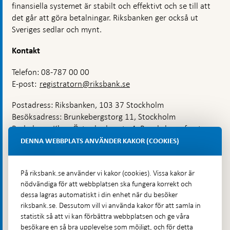
finansiella systemet är stabilt och effektivt och se till att
det går att göra betalningar. Riksbanken ger också ut
Sveriges sedlar och mynt.
Kontakt
Telefon: 08-787 00 00
E-post:
registratorn@riksbank.se
Postadress: Riksbanken, 103 37 Stockholm
Besöksadress: Brunkebergstorg 11, Stockholm
Budadress: Klara Östra kyrkogata 4, Brunkebergsfaret,
Lastplats 6
DENNA WEBBPLATS ANVÄNDER KAKOR (COOKIES)
Fler kontaktuppgifter
På riksbank.se använder vi kakor (cookies). Vissa kakor är
nödvändiga för att webbplatsen ska fungera korrekt och
Hitta direkt
dessa lagras automatiskt i din enhet när du besöker
riksbank.se. Dessutom vill vi använda kakor för att samla in
Frågor och svar
-
statistik så att vi kan förbättra webbplatsen och ge våra
Öppnas
besökare en så bra upplevelse som möjligt, och för detta