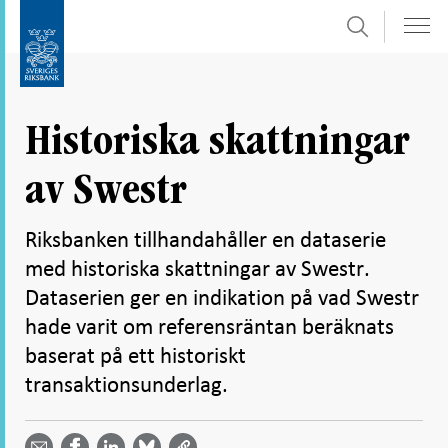
Sök
Gå
Gå
direkt
till
till
navigation
innehåll
för
Historiska skattningar
undersidor
av Swestr
Riksbanken tillhandahåller en dataserie
med historiska skattningar av Swestr.
Dataserien ger en indikation på vad Swestr
hade varit om referensräntan beräknats
baserat på ett historiskt
transaktionsunderlag.
Dela
Dela
Dela
Dela på
Dela på
på
på
via
LinkedIn