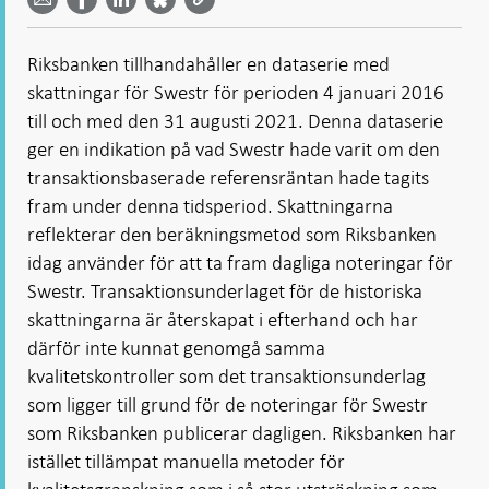
Facebook
Bluesky
Twitter
email -
-
- Öppnas
-
-
Öppnas
Öppnas
i ny flik
Öppnas
Öppnas
i ny flik
i ny flik
Riksbanken tillhandahåller en dataserie med
i ny flik
i ny flik
skattningar för Swestr för perioden 4 januari 2016
till och med den 31 augusti 2021. Denna dataserie
ger en indikation på vad Swestr hade varit om den
transaktionsbaserade referensräntan hade tagits
fram under denna tidsperiod. Skattningarna
reflekterar den beräkningsmetod som Riksbanken
idag använder för att ta fram dagliga noteringar för
Swestr. Transaktionsunderlaget för de historiska
skattningarna är återskapat i efterhand och har
därför inte kunnat genomgå samma
kvalitetskontroller som det transaktionsunderlag
som ligger till grund för de noteringar för Swestr
som Riksbanken publicerar dagligen. Riksbanken har
istället tillämpat manuella metoder för