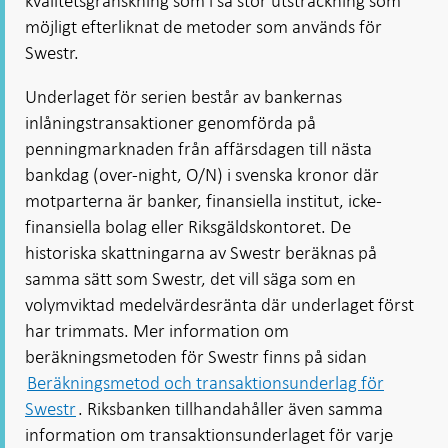
kvalitetsgranskning som i så stor utsträckning som
möjligt efterliknat de metoder som används för
Swestr.
Underlaget för serien består av bankernas
inlåningstransaktioner genomförda på
penningmarknaden från affärsdagen till nästa
bankdag (over-night, O/N) i svenska kronor där
motparterna är banker, finansiella institut, icke-
finansiella bolag eller Riksgäldskontoret. De
historiska skattningarna av Swestr beräknas på
samma sätt som Swestr, det vill säga som en
volymviktad medelvärdesränta där underlaget först
har trimmats. Mer information om
beräkningsmetoden för Swestr finns på sidan
Beräkningsmetod och transaktionsunderlag för
Swestr
. Riksbanken tillhandahåller även samma
information om transaktionsunderlaget för varje