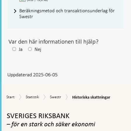
Beräkningsmetod och transaktionsunderlag för
Swestr
Var den här informationen till hjälp?
Efter
Ja
Nej
ditt
svar
Uppdaterad 2025-06-05
visas
en
kommentarsruta
Historiska
Start
Statistik
Swestr
Start
Statistik
Swestr
Historiska skattningar
skattningar
Gå
till
SVERIGES RIKSBANK
toppnavigation
– för en stark och säker ekonomi