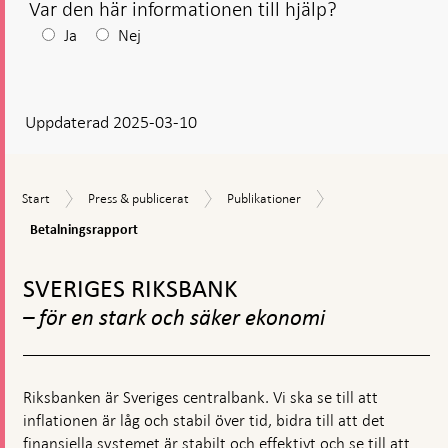
Var den här informationen till hjälp?
Efter
Ja
Nej
ditt
svar
Uppdaterad 2025-03-10
visas
en
kommentarsruta
Betalningsrapport
Start
Press
Publikationer
Start
Press & publicerat
Publikationer
&
Betalningsrapport
publicerat
Gå
till
SVERIGES RIKSBANK
toppnavigation
– för en stark och säker ekonomi
Riksbanken är Sveriges centralbank. Vi ska se till att
inflationen är låg och stabil över tid, bidra till att det
finansiella systemet är stabilt och effektivt och se till att