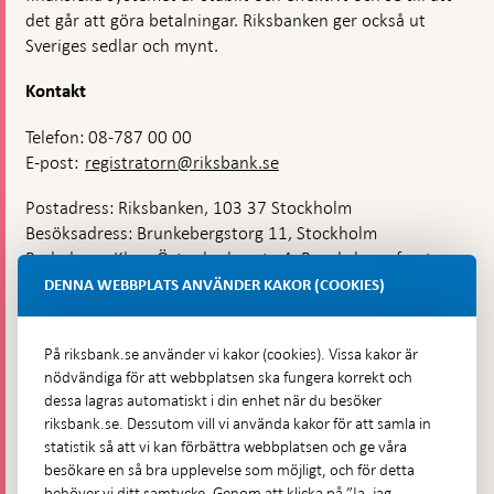
det går att göra betalningar. Riksbanken ger också ut
Sveriges sedlar och mynt.
Kontakt
Telefon: 08-787 00 00
E-post:
registratorn@riksbank.se
Postadress: Riksbanken, 103 37 Stockholm
Besöksadress: Brunkebergstorg 11, Stockholm
Budadress: Klara Östra kyrkogata 4, Brunkebergsfaret,
Lastplats 6
DENNA WEBBPLATS ANVÄNDER KAKOR (COOKIES)
Fler kontaktuppgifter
På riksbank.se använder vi kakor (cookies). Vissa kakor är
nödvändiga för att webbplatsen ska fungera korrekt och
Hitta direkt
dessa lagras automatiskt i din enhet när du besöker
riksbank.se. Dessutom vill vi använda kakor för att samla in
Frågor och svar
-
statistik så att vi kan förbättra webbplatsen och ge våra
Öppnas
besökare en så bra upplevelse som möjligt, och för detta
Till Riksbankens webbarkiv
-
i
behöver vi ditt samtycke. Genom att klicka på ”Ja, jag