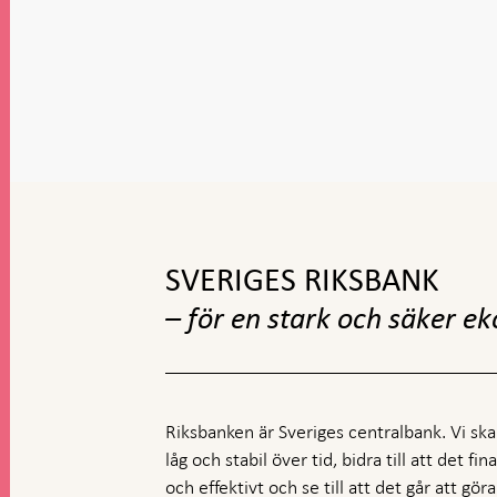
Gå
till
toppnavigation
SVERIGES RIKSBANK
– för en stark och säker e
Riksbanken är Sveriges centralbank. Vi ska s
låg och stabil över tid, bidra till att det fi
och effektivt och se till att det går att gö