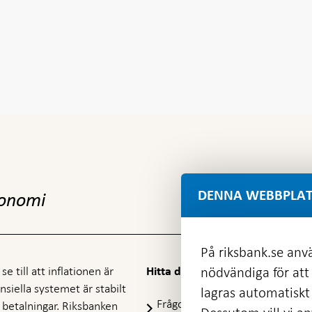
DENNA WEBBPLAT
konomi
På riksbank.se anvä
e till att inflationen är
nödvändiga för att
Hitta direkt
nansiella systemet är stabilt
lagras automatiskt 
Frågor och svar
-
ra betalningar. Riksbanken