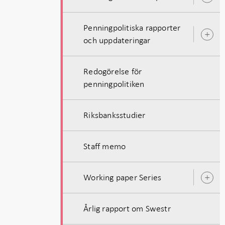
u
Penningpolitiska rapporter
Ö
och uppdateringar
u
Redogörelse för
penningpolitiken
Riksbanksstudier
Staff memo
Working paper Series
Ö
u
Årlig rapport om Swestr