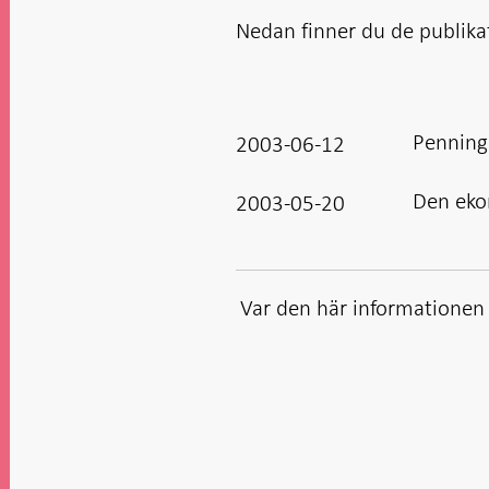
i ny flik
Öppnas
Öppnas
i ny flik
i ny flik
i ny flik
i ny flik
Nedan finner du de publik
Penning
2003-06-12
Den eko
2003-05-20
Var den här informationen t