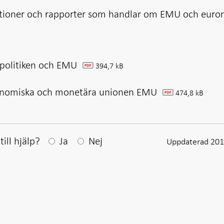
ationer och rapporter som handlar om EMU och euro
politiken och EMU
394,7 kB
pdf
nomiska och monetära unionen EMU
474,8 kB
pdf
Efter ditt svar visas en kommentarsruta
ill hjälp?
Ja
Nej
Uppdaterad 201