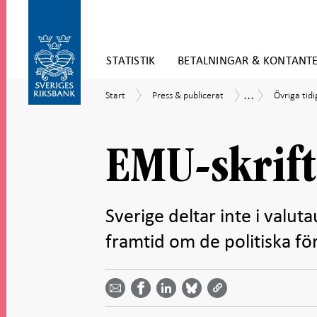
Gå
STATISTIK
BETALNINGAR & KONTANT
direkt
till
Gå
innehåll
...
Start
Press
Övriga
Publikationer
Start
Press & publicerat
Övriga tidi
till
&
tidigare
navigation
publicerat
utgivna
för
publikatio
undersidor
EMU-skrift
Sverige deltar inte i valu
framtid om de politiska fö
Dela
Dela
Dela
Dela på
Dela på
på
på
via
LinkedIn
Facebook
Bluesky
Twitter
email -
-
- Öppnas
-
-
Öppnas
Öppnas