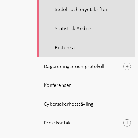
Sedel- och myntskrifter
Statistisk Årsbok
Riskenkät
Dagordningar och protokoll
Ö
u
Konferenser
Cybersäkerhetstävling
Presskontakt
Ö
u