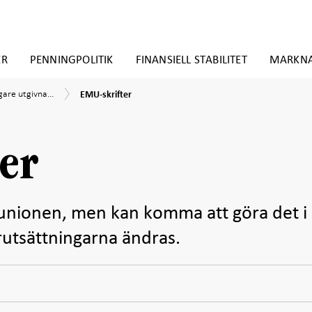
ER
PENNINGPOLITIK
FINANSIELL STABILITET
MARKN
EMU-
gare utgivna...
EMU-skrifter
skrifter
ner
er
taunionen, men kan komma att göra det i
rutsättningarna ändras.