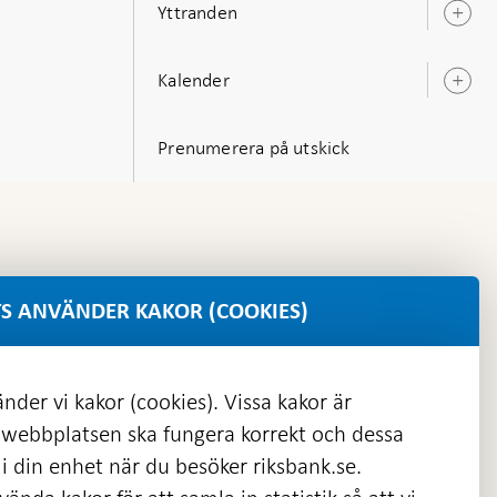
Yttranden
Ö
u
Kalender
Ö
u
Prenumerera på utskick
S ANVÄNDER KAKOR (COOKIES)
nder vi kakor (cookies). Vissa kakor är
 webbplatsen ska fungera korrekt och dessa
i din enhet när du besöker riksbank.se.