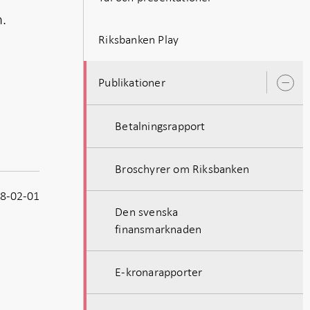
n.
Riksbanken Play
Publikationer
Ö
u
Betalningsrapport
Broschyrer om Riksbanken
8-02-01
Den svenska
finansmarknaden
E-kronarapporter