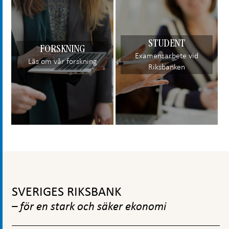
STUDENT
FORSKNING
Examensarbete vid
Läs om vår forskning
Riksbanken
Gå
till
SVERIGES RIKSBANK
toppnavigation
– för en stark och säker ekonomi