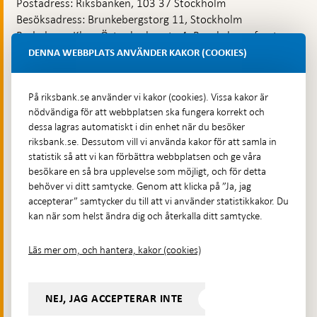
Postadress: Riksbanken, 103 37 Stockholm
Besöksadress: Brunkebergstorg 11, Stockholm
Budadress: Klara Östra kyrkogata 4, Brunkebergsfaret,
Lastplats 6
DENNA WEBBPLATS ANVÄNDER KAKOR (COOKIES)
Fler kontaktuppgifter
På riksbank.se använder vi kakor (cookies). Vissa kakor är
nödvändiga för att webbplatsen ska fungera korrekt och
Hitta direkt
dessa lagras automatiskt i din enhet när du besöker
riksbank.se. Dessutom vill vi använda kakor för att samla in
Frågor och svar
-
statistik så att vi kan förbättra webbplatsen och ge våra
Öppnas
besökare en så bra upplevelse som möjligt, och för detta
Till Riksbankens webbarkiv
-
i
behöver vi ditt samtycke. Genom att klicka på ”Ja, jag
Öppnas
Presskontakt
ny
accepterar” samtycker du till att vi använder statistikkakor. Du
i
flik
kan när som helst ändra dig och återkalla ditt samtycke.
Integritetspolicy
ny
flik
Tillgänglighetsredogörelse
Läs mer om, och hantera, kakor (cookies)
Prenumerera på utskick
Visselblåsning
NEJ, JAG ACCEPTERAR INTE