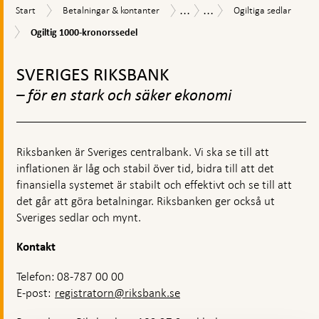
...
...
Start
Betalningar
Ogiltiga
Sedlar
Sedlar
Start
Betalningar & kontanter
Ogiltiga sedlar
&
sedlar
&
Ogiltig
Ogiltig 1000-kronorssedel
kontanter
mynt
1000-
Gå
kronorssedel
till
SVERIGES RIKSBANK
toppnavigation
– för en stark och säker ekonomi
Riksbanken är Sveriges centralbank. Vi ska se till att
inflationen är låg och stabil över tid, bidra till att det
finansiella systemet är stabilt och effektivt och se till att
det går att göra betalningar. Riksbanken ger också ut
Sveriges sedlar och mynt.
Kontakt
Telefon: 08-787 00 00
E-post:
registratorn@riksbank.se