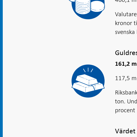
Valutar
kronor t
svenska 
Guldre
161,2 mi
117,5 mi
Riksbank
ton. Und
procent 
Värdet 