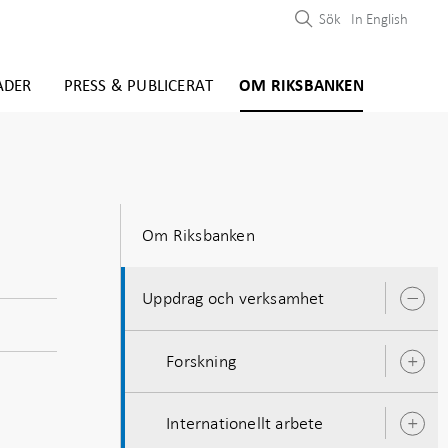
Sök
In English
ADER
PRESS & PUBLICERAT
OM RIKSBANKEN
Om Riksbanken
Uppdrag och verksamhet
Ö
u
Forskning
Ö
u
Internationellt arbete
Ö
u