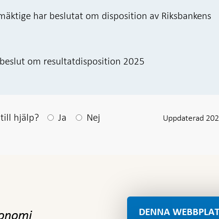
äktige har beslutat om disposition av Riksbankens
 beslut om resultatdisposition 2025
Efter ditt svar visas en kommentarsruta
ill hjälp?
Ja
Nej
Uppdaterad 202
DENNA WEBBPLAT
konomi