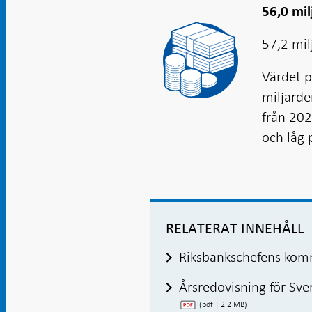
56,0 mil
57,2 mil
Värdet p
miljarde
från 202
och låg 
RELATERAT INNEHÅLL
Riksbankschefens ko
Årsredovisning för Sve
(pdf | 2.2 MB)