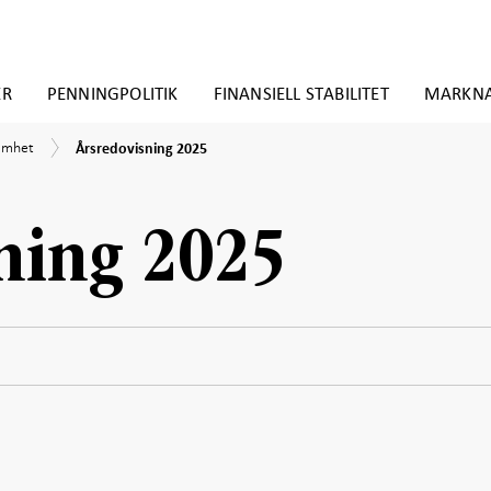
ER
PENNINGPOLITIK
FINANSIELL STABILITET
MARKN
Årsredovisning
amhet
Årsredovisning 2025
2025
ning 2025