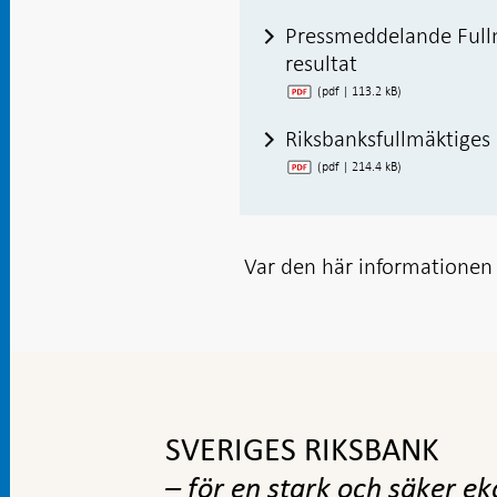
Pressmeddelande Fullm
resultat
(pdf | 113.2 kB)
Riksbanksfullmäktiges
(pdf | 214.4 kB)
Var den här informationen t
Gå
till
toppnavigation
SVERIGES RIKSBANK
– för en stark och säker e