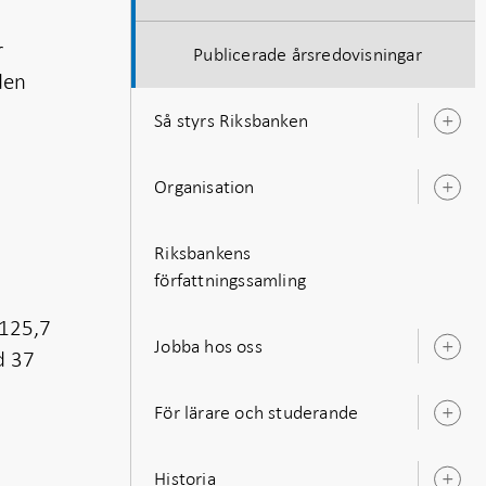
r
Publicerade årsredovisningar
den
Så styrs Riksbanken
Ö
u
Organisation
Ö
u
Riksbankens
författningssamling
 125,7
Jobba hos oss
d 37
Ö
u
För lärare och studerande
Ö
u
Historia
Ö