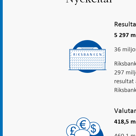
Resulta
5 297 m
36 miljo
Riksbank
297 milj
resultat
Riksbank
Valuta
418,5 mi
460,1 mi