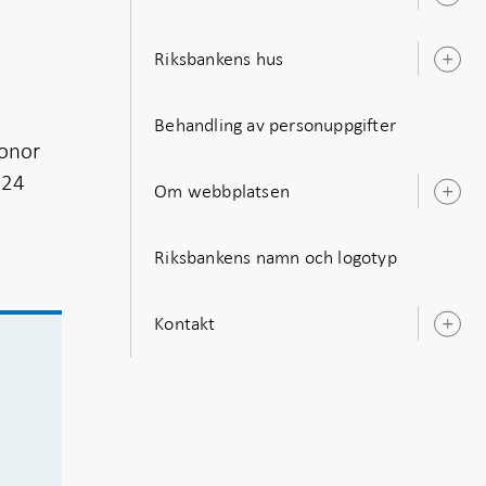
u
Riksbankens hus
Ö
u
8
Behandling av personuppgifter
ronor
024
Om webbplatsen
Ö
u
Riksbankens namn och logotyp
Kontakt
Ö
u