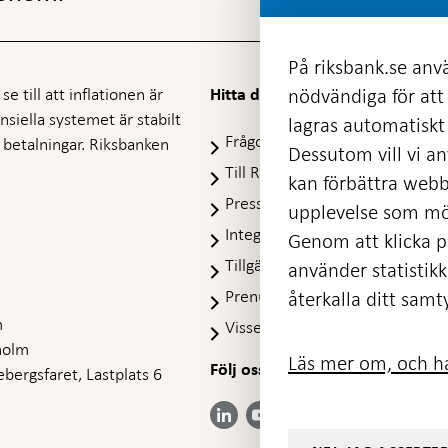
På riksbank.se anvä
e till att inflationen är
nödvändiga för att
Hitta direkt
nansiella systemet är stabilt
lagras automatiskt 
Frågor och svar
-
ra betalningar. Riksbanken
Dessutom vill vi anv
Öppnas
Till Riksbankens webbarkiv
-
kan förbättra webb
i
Öpp
Presskontakt
ny
upplevelse som möj
i
flik
Integritetspolicy
ny
Genom att klicka på
flik
Tillgänglighetsredogörelse
använder statistik
Prenumerera på utskick
återkalla ditt samt
m
Visselblåsning
holm
Läs mer om, och ha
Följ oss på sociala medier
Dela
bergsfaret, Lastplats 6
Dela på:
Dela på:
Dela på:
Dela på:
på:
LinkedIn
YouTube
Facebook
Instagram
Bluesky
-
-
- Öppnas
- Öppnas
-