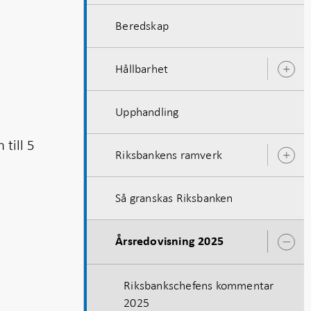
Beredskap
Hållbarhet
Ö
u
Upphandling
 till 5
Riksbankens ramverk
Ö
u
Så granskas Riksbanken
Årsredovisning 2025
Ö
u
Riksbankschefens kommentar
2025