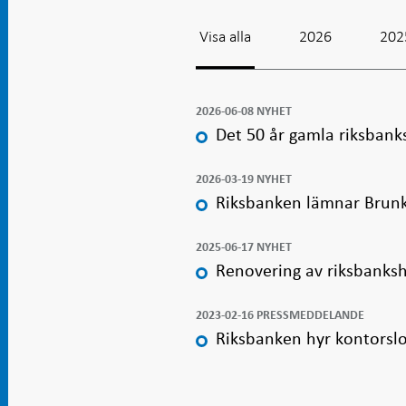
i ny flik
Öppnas
Öppnas
i ny flik
i ny flik
i ny flik
i ny flik
Visa alla
2026
202
2026-06-08 NYHET
Det 50 år gamla riksbank
2026-03-19 NYHET
Riksbanken lämnar Brunk
2025-06-17 NYHET
Renovering av riksbanks
2023-02-16 PRESSMEDDELANDE
Riksbanken hyr kontorslo