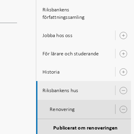
Riksbankens
författningssamling
Jobba hos oss
Ö
u
För lärare och studerande
Ö
u
Historia
Ö
u
Riksbankens hus
Ö
u
Renovering
Ö
u
Publicerat om renoveringen