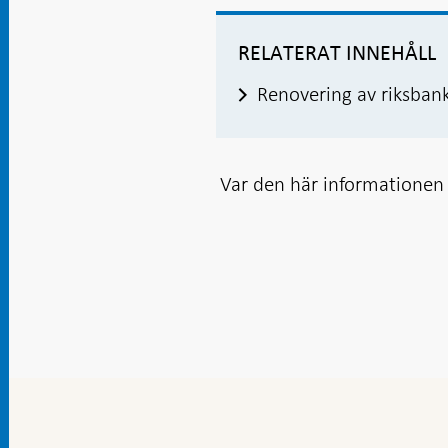
RELATERAT INNEHÅLL
Renovering av riksban
Var den här informationen t
Gå
till
toppnavigation