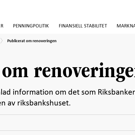
ER
PENNINGPOLITIK
FINANSIELL STABILITET
MARKN
Publicerat
Publicerat om renoveringen
om
renoveringen
t om renovering
mlad information om det som Riksbanke
n av riksbankshuset.