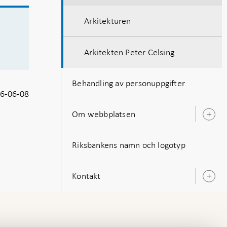
Arkitekturen
Arkitekten Peter Celsing
Behandling av personuppgifter
6-06-08
Om webbplatsen
Ö
u
Riksbankens namn och logotyp
Kontakt
Ö
u