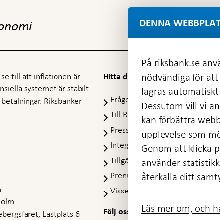
DENNA WEBBPLAT
konomi
På riksbank.se anvä
e till att inflationen är
nödvändiga för att
Hitta direkt
nansiella systemet är stabilt
lagras automatiskt 
Frågor och svar
-
ra betalningar. Riksbanken
Dessutom vill vi anv
Öppnas
Till Riksbankens webbarkiv
-
kan förbättra webb
i
Öpp
Presskontakt
ny
upplevelse som möj
i
flik
Integritetspolicy
ny
Genom att klicka på
flik
Tillgänglighetsredogörelse
använder statistik
Prenumerera på utskick
återkalla ditt samt
m
Visselblåsning
holm
Läs mer om, och ha
Följ oss på sociala medier
Dela
bergsfaret, Lastplats 6
Dela på:
Dela på: