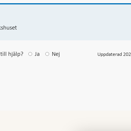
kshuset
Efter ditt svar visas en kommentarsruta
ill hjälp?
Ja
Nej
Uppdaterad 202