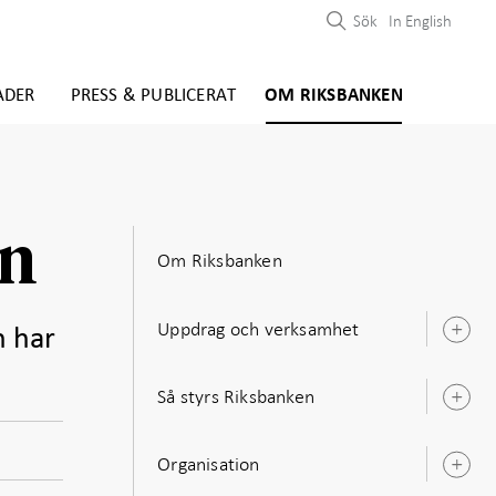
Sök
In English
ADER
PRESS & PUBLICERAT
OM RIKSBANKEN
en
Om Riksbanken
Uppdrag och verksamhet
n har
Ö
u
Så styrs Riksbanken
Ö
u
Organisation
Ö
u