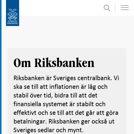
Sök
Gå
Gå
direkt
till
till
navigation
innehåll
för
undersidor
Om Riksbanken
Riksbanken är Sveriges centralbank. Vi
ska se till att inflationen är låg och
stabil över tid, bidra till att det
finansiella systemet är stabilt och
effektivt och se till att det går att göra
betalningar. Riksbanken ger också ut
Sveriges sedlar och mynt.