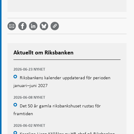
Dela
Dela
Dela
Dela på
Dela på
på
på
via
LinkedIn
Facebook
Bluesky
Twitter
email -
-
- Öppnas
-
-
Öppnas
Öppnas
i ny flik
Öppnas
Öppnas
i ny flik
i ny flik
i ny flik
i ny flik
Aktuellt om Riksbanken
2026-06-23 NYHET
Riksbankens kalender uppdaterad för perioden
januari–juni 2027
2026-06-08 NYHET
Det 50 år gamla riksbankshuset rustas för
framtiden
2026-06-02 NYHET
Karolina Liron Källåker ny HR-chef på Riksbanken