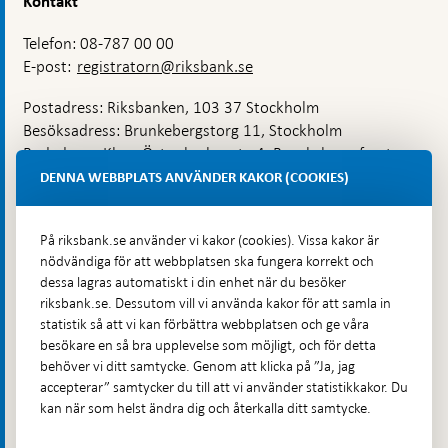
Kontakt
Telefon: 08-787 00 00
E-post:
registratorn@riksbank.se
Postadress: Riksbanken, 103 37 Stockholm
Besöksadress: Brunkebergstorg 11, Stockholm
Budadress: Klara Östra kyrkogata 4, Brunkebergsfaret,
Lastplats 6
DENNA WEBBPLATS ANVÄNDER KAKOR (COOKIES)
Fler kontaktuppgifter
På riksbank.se använder vi kakor (cookies). Vissa kakor är
nödvändiga för att webbplatsen ska fungera korrekt och
Hitta direkt
dessa lagras automatiskt i din enhet när du besöker
riksbank.se. Dessutom vill vi använda kakor för att samla in
Frågor och svar
-
statistik så att vi kan förbättra webbplatsen och ge våra
Öppnas
besökare en så bra upplevelse som möjligt, och för detta
Till Riksbankens webbarkiv
-
i
behöver vi ditt samtycke. Genom att klicka på ”Ja, jag
Öppnas
Presskontakt
ny
accepterar” samtycker du till att vi använder statistikkakor. Du
i
flik
kan när som helst ändra dig och återkalla ditt samtycke.
Integritetspolicy
ny
flik
Tillgänglighetsredogörelse