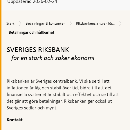
Uppdaterad 2026-02-24
visas
en
kommentarsruta
Bet
Start
Betalningar
Riksbankens
Start
Betalningar & kontanter
Riksbankens ansvar för...
oc
&
ansvar
hål
Betalningar och hållbarhet
kontanter
för
betalningar
Gå
till
SVERIGES RIKSBANK
toppnavigation
– för en stark och säker ekonomi
Riksbanken är Sveriges centralbank. Vi ska se till att
inflationen är låg och stabil över tid, bidra till att det
finansiella systemet är stabilt och effektivt och se till att
det går att göra betalningar. Riksbanken ger också ut
Sveriges sedlar och mynt.
Kontakt