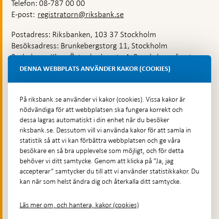
Telefon: 08-787 00 00
E-post:
registratorn@riksbank.se
Postadress: Riksbanken, 103 37 Stockholm
Besöksadress: Brunkebergstorg 11, Stockholm
Budadress: Klara Östra kyrkogata 4, Brunkebergsfaret,
Lastplats 6
DENNA WEBBPLATS ANVÄNDER KAKOR (COOKIES)
Fler kontaktuppgifter
På riksbank.se använder vi kakor (cookies). Vissa kakor är
nödvändiga för att webbplatsen ska fungera korrekt och
Hitta direkt
dessa lagras automatiskt i din enhet när du besöker
riksbank.se. Dessutom vill vi använda kakor för att samla in
Frågor och svar
-
statistik så att vi kan förbättra webbplatsen och ge våra
Öppnas
besökare en så bra upplevelse som möjligt, och för detta
Till Riksbankens webbarkiv
-
i
behöver vi ditt samtycke. Genom att klicka på ”Ja, jag
Öppnas
Presskontakt
ny
accepterar” samtycker du till att vi använder statistikkakor. Du
i
flik
kan när som helst ändra dig och återkalla ditt samtycke.
Integritetspolicy
ny
flik
Tillgänglighetsredogörelse
Läs mer om, och hantera, kakor (cookies)
Prenumerera på utskick