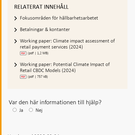
RELATERAT INNEHÅLL
Fokusområden för hållbarhetsarbetet
Betalningar & kontanter
Working paper: Climate impact assessment of
retail payment services (2024)
(pdf | 1,2 MB)
Working paper: Potential Climate Impact of
Retail CBDC Models (2024)
(pdf | 757 kB)
Var den här informationen till hjälp?
Efter
Ja
Nej
ditt
svar