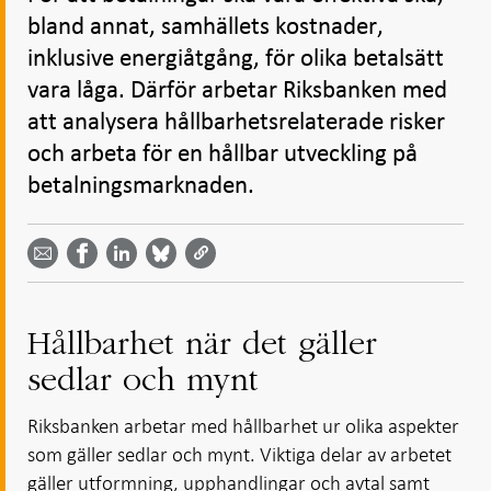
bland annat, samhällets kostnader,
inklusive energiåtgång, för olika betalsätt
vara låga. Därför arbetar Riksbanken med
att analysera hållbarhetsrelaterade risker
och arbeta för en hållbar utveckling på
betalningsmarknaden.
Dela
Dela
Dela
Dela på
Dela på
på
på
via
LinkedIn
Facebook
Bluesky
Twitter
email -
-
- Öppnas
-
-
Öppnas
Öppnas
i ny flik
Öppnas
Öppnas
i ny flik
i ny flik
i ny flik
i ny flik
Hållbarhet när det gäller
sedlar och mynt
Riksbanken arbetar med hållbarhet ur olika aspekter
som gäller sedlar och mynt. Viktiga delar av arbetet
gäller utformning, upphandlingar och avtal samt