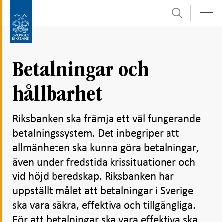
Sök
Gå
Gå
direkt
till
till
navigation
innehåll
för
Betalningar och
undersidor
hållbarhet
Riksbanken ska främja ett väl fungerande
betalningssystem. Det inbegriper att
allmänheten ska kunna göra betalningar,
även under fredstida krissituationer och
vid höjd beredskap. Riksbanken har
uppställt målet att betalningar i Sverige
ska vara säkra, effektiva och tillgängliga.
För att betalningar ska vara effektiva ska,