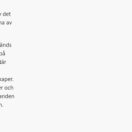
v det
na av
vänds
 på
När
kaper.
er och
ganden
n.