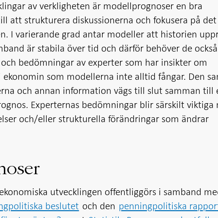
klingar av verkligheten är modellprognoser en bra
ll att strukturera diskussionerna och fokusera på de
en. I varierande grad antar modeller att historien upp
mband är stabila över tid och därför behöver de också
 och bedömningar av experter som har insikter om
 ekonomin som modellerna inte alltid fångar. Den s
rna och annan information vägs till slut samman till
rognos. Experternas bedömningar blir särskilt viktiga 
elser och/eller strukturella förändringar som ändrar
.
noser
 ekonomiska utvecklingen offentliggörs i samband m
gpolitiska beslutet
och den
penningpolitiska rappor