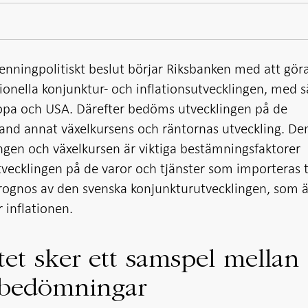
penningpolitiskt beslut börjar Riksbanken med att gör
onella konjunktur- och inflationsutvecklingen, med s
ropa och USA. Därefter bedöms utvecklingen på de
land annat växelkursens och räntornas utveckling. De
ingen och växelkursen är viktiga bestämningsfaktorer
vecklingen på de varor och tjänster som importeras ti
 prognos av den svenska konjunkturutvecklingen, som ä
 inflationen.
tet sker ett samspel mellan
 bedömningar