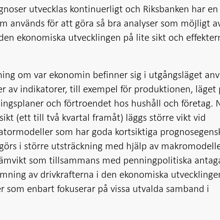
gnoser utvecklas kontinuerligt och Riksbanken har en
m används för att göra så bra analyser som möjligt a
den ekonomiska utvecklingen på lite sikt och effekter
tning om var ekonomin befinner sig i utgångsläget an
er av indikatorer, till exempel för produktionen, läget
ingsplaner och förtroendet hos hushåll och företag. 
t (ett till två kvartal framåt) läggs större vikt vid
katormodeller som har goda kortsiktiga prognosegens
 görs i större utsträckning med hjälp av makromodell
jämvikt som tillsammans med penningpolitiska anta
ning av drivkrafterna i den ekonomiska utvecklinge
 som enbart fokuserar på vissa utvalda samband i