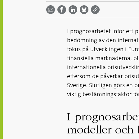
Dela
Dela på
Dela på
på
på
via
LinkedIn
Facebook
Bluesky
Twitter
email -
-
- Öppnas
-
-
Öppnas
Öppnas
i ny flik
Öppnas
Öppnas
i ny flik
i ny flik
i ny flik
i ny flik
I prognosarbetet inför ett 
bedömning av den internati
fokus på utvecklingen i Eu
finansiella marknaderna, b
internationella prisutveckl
eftersom de påverkar prisut
Sverige. Slutligen görs en
viktig bestämningsfaktor för
I prognosarbe
modeller och