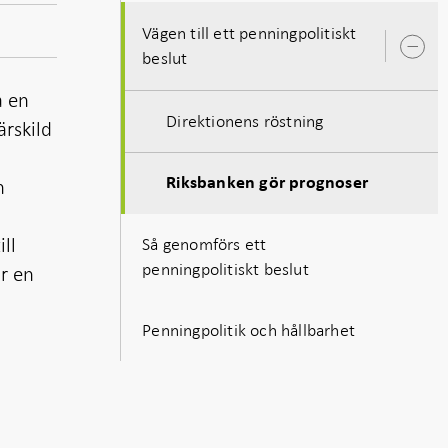
Vägen till ett penningpolitiskt
Ö
beslut
u
a en
Direktionens röstning
ärskild
n
Riksbanken gör prognoser
ll
Så genomförs ett
penningpolitiskt beslut
r en
Penningpolitik och hållbarhet