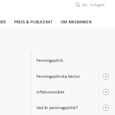
Sök
In English
DER
PRESS & PUBLICERAT
OM RIKSBANKEN
Penningpolitik
Penningpolitiska beslut
Ö
u
Inflationsmålet
Ö
u
Vad är penningpolitik?
Ö
u