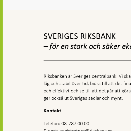
Gå
till
toppnavigation
SVERIGES RIKSBANK
– för en stark och säker e
Riksbanken är Sveriges centralbank. Vi ska s
låg och stabil över tid, bidra till att det fi
och effektivt och se till att det går att gö
ger också ut Sveriges sedlar och mynt.
Kontakt
Telefon: 08-787 00 00
E-post:
registratorn@riksbank.se