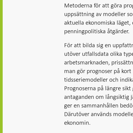
Metoderna för att göra pro
uppsättning av modeller so
aktuella ekonomiska läget, 
penningpolitiska åtgärder.
För att bilda sig en uppfat
utöver utfallsdata olika typ
arbetsmarknaden, prissättn
man gör prognoser på kort sik
tidsseriemodeller och indi
Prognoserna på längre sikt
antaganden om långsiktig 
ger en sammanhållen bedöm
Därutöver används modeller
ekonomin.