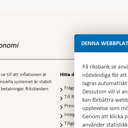
DENNA WEBBPLAT
konomi
På riksbank.se anvä
e till att inflationen är
nödvändiga för att
Hitta direkt
nansiella systemet är stabilt
lagras automatiskt 
Frågor och svar
-
ra betalningar. Riksbanken
Dessutom vill vi anv
Öppnas
Till Riksbankens webbarkiv
-
kan förbättra webb
i
Öpp
Presskontakt
ny
upplevelse som möj
i
flik
Integritetspolicy
ny
Genom att klicka på
flik
Tillgänglighetsredogörelse
använder statistik