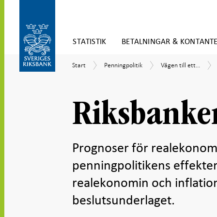
Gå
STATISTIK
BETALNINGAR & KONTANT
direkt
till
Gå
innehåll
Start
Penningpolitik
Vägen
Start
Penningpolitik
Vägen till ett...
till
till
navigation
ett
för
penningpolitiskt
undersidor
beslut
Riksbanke
Prognoser för realekonomi
penningpolitikens effekte
realekonomin och inflation
beslutsunderlaget.
Dela
Dela