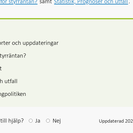
för styrräntan?
samt
Statistik, Prognoser och utfall
.
orter och uppdateringar
styrräntan?
t
h utfall
ngpolitiken
Efter ditt svar visas en kommentarsruta
ill hjälp?
Ja
Nej
Uppdaterad 202