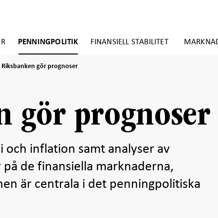
ER
PENNINGPOLITIK
FINANSIELL STABILITET
MARKNA
Riksbanken
Riksbanken gör prognoser
gör
prognoser
n gör prognoser
 och inflation samt analyser av
r på de finansiella marknaderna,
en är centrala i det penningpolitiska