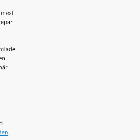
t mest
repar
amlade
 en
när
ed
ten
.