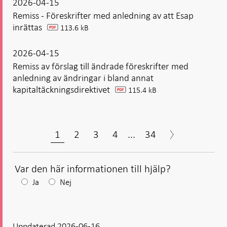
2026-04-15
Remiss - Föreskrifter med anledning av att Esap
inrättas
113.6 kB
pdf
2026-04-15
Remiss av förslag till ändrade föreskrifter med
anledning av ändringar i bland annat
kapitaltäckningsdirektivet
115.4 kB
pdf
1
2
3
4
...
34
Var den här informationen till hjälp?
Efter
Ja
Nej
ditt
svar
Uppdaterad 2026-06-16