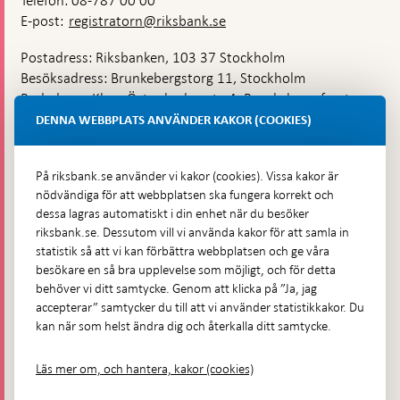
Telefon: 08-787 00 00
E-post:
registratorn@riksbank.se
Postadress: Riksbanken, 103 37 Stockholm
Besöksadress: Brunkebergstorg 11, Stockholm
Budadress: Klara Östra kyrkogata 4, Brunkebergsfaret,
Lastplats 6
DENNA WEBBPLATS ANVÄNDER KAKOR (COOKIES)
Fler kontaktuppgifter
På riksbank.se använder vi kakor (cookies). Vissa kakor är
nödvändiga för att webbplatsen ska fungera korrekt och
Hitta direkt
dessa lagras automatiskt i din enhet när du besöker
riksbank.se. Dessutom vill vi använda kakor för att samla in
Frågor och svar
-
statistik så att vi kan förbättra webbplatsen och ge våra
Öppnas
besökare en så bra upplevelse som möjligt, och för detta
Till Riksbankens webbarkiv
-
i
behöver vi ditt samtycke. Genom att klicka på ”Ja, jag
Öppnas
Presskontakt
ny
accepterar” samtycker du till att vi använder statistikkakor. Du
i
flik
kan när som helst ändra dig och återkalla ditt samtycke.
Integritetspolicy
ny
flik
Tillgänglighetsredogörelse
Läs mer om, och hantera, kakor (cookies)
Prenumerera på utskick