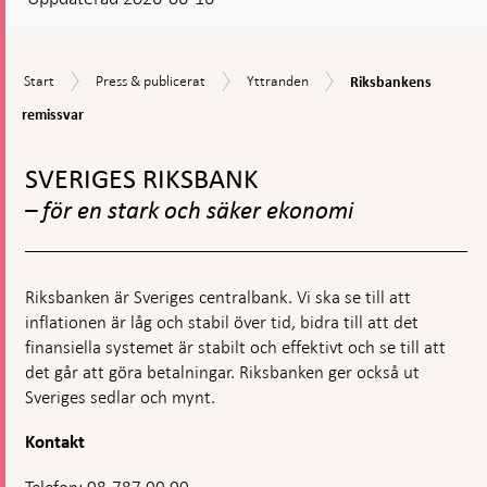
visas
en
kommentarsruta
Riksbankens
Start
Press
Yttranden
Start
Press & publicerat
Yttranden
Riksbankens
remissvar
&
remissvar
publicerat
Gå
till
SVERIGES RIKSBANK
toppnavigation
– för en stark och säker ekonomi
Riksbanken är Sveriges centralbank. Vi ska se till att
inflationen är låg och stabil över tid, bidra till att det
finansiella systemet är stabilt och effektivt och se till att
det går att göra betalningar. Riksbanken ger också ut
Sveriges sedlar och mynt.
Kontakt