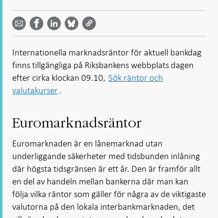
Dela
Dela
Dela
Dela på
Dela på
på
på
via
LinkedIn
Facebook
Bluesky
Twitter
email -
-
- Öppnas
-
-
Öppnas
Öppnas
i ny flik
Öppnas
Öppnas
i ny flik
i ny flik
Internationella marknadsräntor för aktuell bankdag
i ny flik
i ny flik
finns tillgängliga på Riksbankens webbplats dagen
efter cirka klockan 09.10,
Sök räntor och
valutakurser
.
Euromarknadsräntor
Euromarknaden är en lånemarknad utan
underliggande säkerheter med tidsbunden inlåning
där högsta tidsgränsen är ett år. Den är framför allt
en del av handeln mellan bankerna där man kan
följa vilka räntor som gäller för några av de viktigaste
valutorna på den lokala interbankmarknaden, det