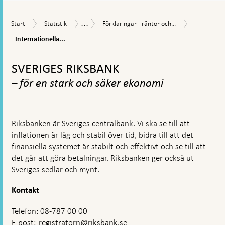
en
kommentarsruta
...
Internation
Start
Statistik
Förklaringar
Räntor
Start
Statistik
Förklaringar - räntor och...
marknadsr
-
och
Internationella...
räntor
valutakurser
och
Gå
valutakurser
till
SVERIGES RIKSBANK
toppnavigation
– för en stark och säker ekonomi
Riksbanken är Sveriges centralbank. Vi ska se till att
inflationen är låg och stabil över tid, bidra till att det
finansiella systemet är stabilt och effektivt och se till att
det går att göra betalningar. Riksbanken ger också ut
Sveriges sedlar och mynt.
Kontakt
Telefon: 08-787 00 00
E-post:
registratorn@riksbank.se