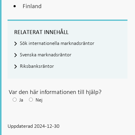
Finland
RELATERAT INNEHÅLL
Sök internationella marknadsräntor
Svenska marknadsräntor
Riksbanksräntor
Var den här informationen till hjälp?
Efter
Ja
Nej
ditt
svar
Uppdaterad 2024-12-30
visas