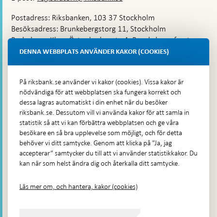
Postadress: Riksbanken, 103 37 Stockholm
Besöksadress: Brunkebergstorg 11, Stockholm
Budadress: Klara Östra kyrkogata 4, Brunkebergsfaret,
Lastplats 6
DENNA WEBBPLATS ANVÄNDER KAKOR (COOKIES)
Fler kontaktuppgifter
På riksbank.se använder vi kakor (cookies). Vissa kakor är
nödvändiga för att webbplatsen ska fungera korrekt och
Hitta direkt
dessa lagras automatiskt i din enhet när du besöker
riksbank.se. Dessutom vill vi använda kakor för att samla in
Frågor och svar
-
statistik så att vi kan förbättra webbplatsen och ge våra
Öppnas
besökare en så bra upplevelse som möjligt, och för detta
Till Riksbankens webbarkiv
-
i
behöver vi ditt samtycke. Genom att klicka på ”Ja, jag
Öppnas
Presskontakt
ny
accepterar” samtycker du till att vi använder statistikkakor. Du
i
flik
kan när som helst ändra dig och återkalla ditt samtycke.
Integritetspolicy
ny
flik
Tillgänglighetsredogörelse
Läs mer om, och hantera, kakor (cookies)
Prenumerera på utskick
Visselblåsning