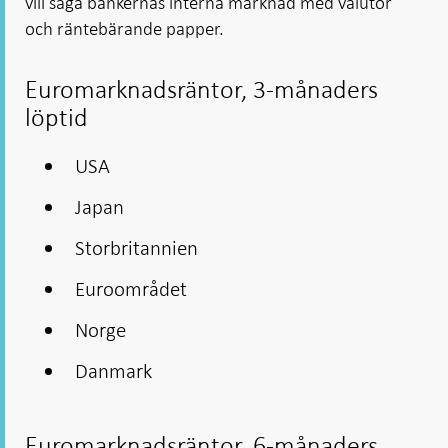
vill säga bankernas interna marknad med valutor
och räntebärande papper.
Euromarknadsräntor, 3-månaders
löptid
USA
Japan
Storbritannien
Euroområdet
Norge
Danmark
Euromarknadsräntor, 6-månaders