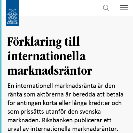
Sök
Gå
Gå
direkt
till
till
navigation
innehåll
för
Förklaring till
undersidor
internationella
marknadsräntor
En internationell marknadsränta är den
ränta som aktörerna är beredda att betala
för antingen korta eller långa krediter och
som prissätts utanför den svenska
marknaden. Riksbanken publicerar ett
urval av internationella marknadsräntor.