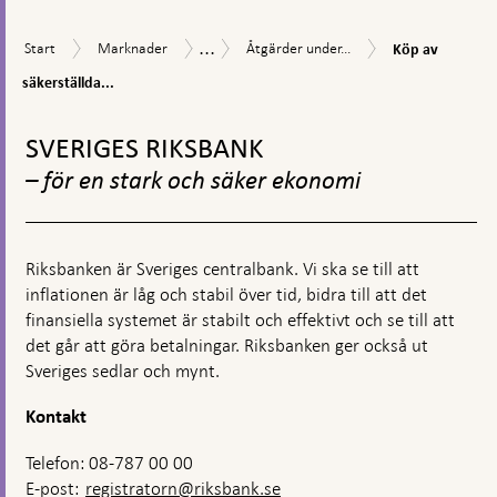
kommentarsruta
...
Köp
Start
Marknader
Åtgärder
Åtgärder
Start
Marknader
Åtgärder under...
Köp av
av
under
vid
säkerställda
säkerställda...
coronapandemin
finansiell
obligationer
oro
Gå
under
till
coronapandemi
SVERIGES RIKSBANK
toppnavigation
– för en stark och säker ekonomi
Riksbanken är Sveriges centralbank. Vi ska se till att
inflationen är låg och stabil över tid, bidra till att det
finansiella systemet är stabilt och effektivt och se till att
det går att göra betalningar. Riksbanken ger också ut
Sveriges sedlar och mynt.
Kontakt
Telefon: 08-787 00 00
E-post:
registratorn@riksbank.se