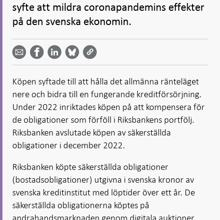
syfte att mildra coronapandemins effekter
på den svenska ekonomin.
Dela
Dela
Dela
Dela på
Dela på
på
på
via
LinkedIn
Facebook
Bluesky
Twitter
email -
-
- Öppnas
-
-
Öppnas
Öppnas
i ny flik
Öppnas
Öppnas
i ny flik
i ny flik
Köpen syftade till att hålla det allmänna ränteläget
i ny flik
i ny flik
nere och bidra till en fungerande kreditförsörjning.
Under 2022 inriktades köpen på att kompensera för
de obligationer som förföll i Riksbankens portfölj.
Riksbanken avslutade köpen av säkerställda
obligationer i december 2022.
Riksbanken köpte säkerställda obligationer
(bostadsobligationer) utgivna i svenska kronor av
svenska kreditinstitut med löptider över ett år. De
säkerställda obligationerna köptes på
andrahandsmarknaden genom digitala auktioner