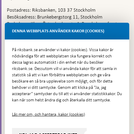
Postadress: Riksbanken, 103 37 Stockholm
Besöksadress: Brunkebergstorg 11, Stockholm
Budadress: Klara Östra kyrkogata 4, Brunkebergsfaret,
Lastplats 6
DENNA WEBBPLATS ANVÄNDER KAKOR (COOKIES)
Fler kontaktuppgifter
På riksbank.se använder vi kakor (cookies). Vissa kakor är
nödvändiga för att webbplatsen ska fungera korrekt och
Hitta direkt
dessa lagras automatiskt i din enhet när du besöker
riksbank.se. Dessutom vill vi använda kakor för att samla in
Frågor och svar
-
statistik så att vi kan förbättra webbplatsen och ge våra
Öppnas
besökare en så bra upplevelse som möjligt, och för detta
Till Riksbankens webbarkiv
-
i
behöver vi ditt samtycke. Genom att klicka på ”Ja, jag
Öppnas
Presskontakt
ny
accepterar” samtycker du till att vi använder statistikkakor. Du
i
flik
kan när som helst ändra dig och återkalla ditt samtycke.
Integritetspolicy
ny
flik
Tillgänglighetsredogörelse
Läs mer om, och hantera, kakor (cookies)
Prenumerera på utskick
Visselblåsning