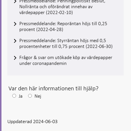
Pressmeddelande: Penningpolitiskt beslut,
Nollränta och oförändrat innehav av
värdepapper (2022-02-10)
Pressmeddelande: Reporäntan höjs till 0,25
procent (2022-04-28)
Pressmeddelande: Styrräntan höjs med 0,5
procentenheter till 0,75 procent (2022-06-30)
Frågor & svar om utökade köp av värdepapper
under coronapandemin
Var den här informationen till hjälp?
Efter
Ja
Nej
ditt
svar
Uppdaterad 2024-06-03
visas
en