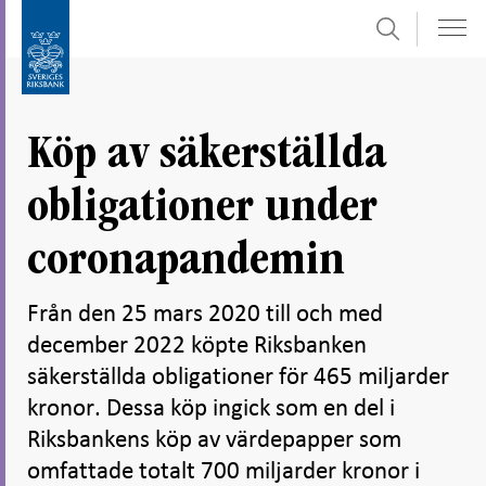
Sök
Gå
Gå
direkt
till
till
navigation
innehåll
för
Köp av säkerställda
undersidor
obligationer under
coronapandemin
Från den 25 mars 2020 till och med
december 2022 köpte Riksbanken
säkerställda obligationer för 465 miljarder
kronor. Dessa köp ingick som en del i
Riksbankens köp av värdepapper som
omfattade totalt 700 miljarder kronor i