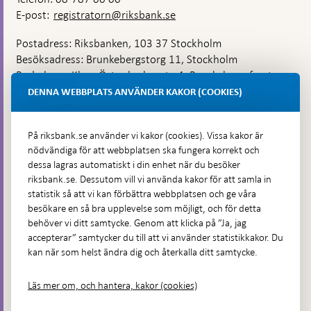
E-post:
registratorn@riksbank.se
Postadress: Riksbanken, 103 37 Stockholm
Besöksadress: Brunkebergstorg 11, Stockholm
Budadress: Klara Östra kyrkogata 4, Brunkebergsfaret,
Lastplats 6
DENNA WEBBPLATS ANVÄNDER KAKOR (COOKIES)
Fler kontaktuppgifter
På riksbank.se använder vi kakor (cookies). Vissa kakor är
nödvändiga för att webbplatsen ska fungera korrekt och
Hitta direkt
dessa lagras automatiskt i din enhet när du besöker
riksbank.se. Dessutom vill vi använda kakor för att samla in
Frågor och svar
-
statistik så att vi kan förbättra webbplatsen och ge våra
Öppnas
besökare en så bra upplevelse som möjligt, och för detta
Till Riksbankens webbarkiv
-
i
behöver vi ditt samtycke. Genom att klicka på ”Ja, jag
Öppnas
Presskontakt
ny
accepterar” samtycker du till att vi använder statistikkakor. Du
i
flik
kan när som helst ändra dig och återkalla ditt samtycke.
Integritetspolicy
ny
flik
Tillgänglighetsredogörelse
Läs mer om, och hantera, kakor (cookies)
Prenumerera på utskick