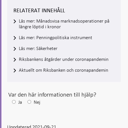
RELATERAT INNEHÅLL
Läs mer: Månadsvisa marknadsoperationer på
längre löptid i kronor
Läs mer: Penningpolitiska instrument
Läs mer: Säkerheter
Riksbankens åtgärder under coronapandemin
Aktuellt om Riksbanken och coronapandemin
Var den här informationen till hjälp?
Efter
Ja
Nej
ditt
svar
Uppdaterad 2021-09-21
visas