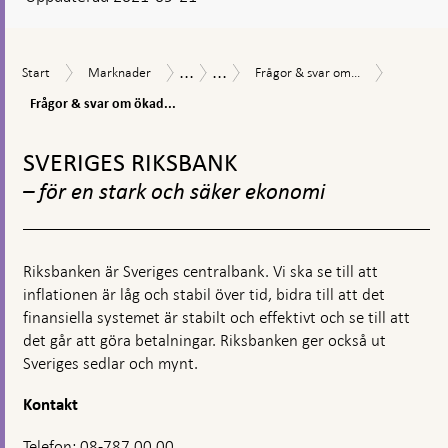
en
kommentarsruta
...
...
Frågor
Start
Marknader
Frågor
Åtgärder
Åtgärder
Start
Marknader
Frågor & svar om...
&
&
vid
under
svar
Frågor & svar om ökad...
svar
finansiell
coronapandemin
om
om
oro
Gå
ökad
Riksbankens
till
tillgång
SVERIGES RIKSBANK
åtgärder
toppnavigation
till
– för en stark och säker ekonomi
likviditet
i
svenska
kronor
Riksbanken är Sveriges centralbank. Vi ska se till att
inflationen är låg och stabil över tid, bidra till att det
finansiella systemet är stabilt och effektivt och se till att
det går att göra betalningar. Riksbanken ger också ut
Sveriges sedlar och mynt.
Kontakt
Telefon: 08-787 00 00