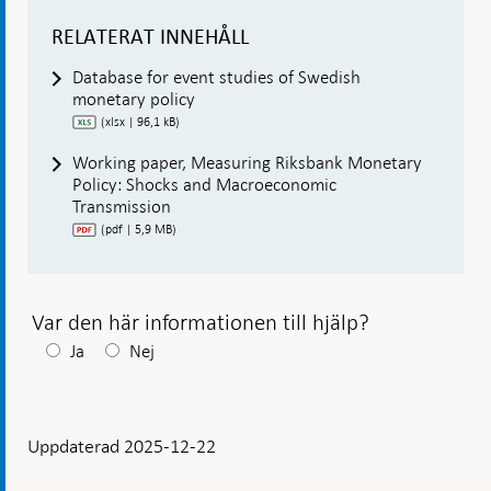
RELATERAT INNEHÅLL
Database for event studies of Swedish
monetary policy
(xlsx | 96,1 kB)
Working paper, Measuring Riksbank Monetary
Policy: Shocks and Macroeconomic
Transmission
(pdf | 5,9 MB)
Var den här informationen till hjälp?
Efter
Ja
Nej
ditt
svar
Uppdaterad 2025-12-22
visas
en