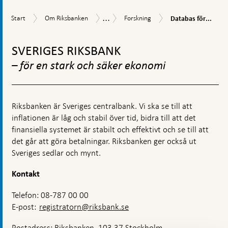
kommentarsruta
...
Databas
Start
Om
Forskning
Uppdrag
Start
Om Riksbanken
Forskning
Databas för...
för
Riksbanken
och
händelsestudier
Gå
verksamhet
av
till
SVERIGES RIKSBANK
svensk
toppnavigation
penningpolitik
– för en stark och säker ekonomi
Riksbanken är Sveriges centralbank. Vi ska se till att
inflationen är låg och stabil över tid, bidra till att det
finansiella systemet är stabilt och effektivt och se till att
det går att göra betalningar. Riksbanken ger också ut
Sveriges sedlar och mynt.
Kontakt
Telefon: 08-787 00 00
E-post:
registratorn@riksbank.se
Postadress: Riksbanken, 103 37 Stockholm