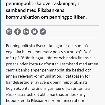
penningpolitiska överraskningar, i
samband med Riksbankens
kommunikation om penningpolitiken.
Dela
Dela
Dela
Dela på
Dela på
på
på
via
LinkedIn
Facebook
Bluesky
Twitter
email -
-
- Öppnas
-
-
Öppnas
Öppnas
i ny flik
Öppnas
Öppnas
i ny flik
i ny flik
Penningpolitiska överraskningar är det som på
i ny flik
i ny flik
engelska heter ”monetary policy surprises”. De är
mått på förändringar i räntor och andra finansiella
priser under korta tidsfönster, i samband med att en
centralbank släpper penningpolitiska besked och
annan relevant kommunikation. I databasen för
händelsestudier av svensk penningpolitik mäts
högfrekventa förändringar i sju olika räntor, två
växelkurser och ett aktiemarknadsindex kring
tidpunkter då Riksbanken kommunicerat om