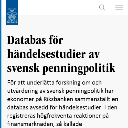
Sök
Gå
Gå
direkt
till
till
navigation
innehåll
för
Databas för
undersidor
händelsestudier av
svensk penningpolitik
För att underlätta forskning om och
utvärdering av svensk penningpolitik har
ekonomer på Riksbanken sammanställt en
databas avsedd för händelsestudier. I den
registreras högfrekventa reaktioner på
finansmarknaden, så kallade