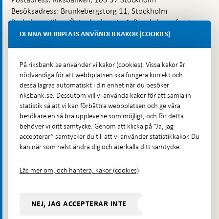
Besöksadress: Brunkebergstorg 11, Stockholm
Budadress: Klara Östra kyrkogata 4, Brunkebergsfaret,
Lastplats 6
DENNA WEBBPLATS ANVÄNDER KAKOR (COOKIES)
Fler kontaktuppgifter
På riksbank.se använder vi kakor (cookies). Vissa kakor är
nödvändiga för att webbplatsen ska fungera korrekt och
Hitta direkt
dessa lagras automatiskt i din enhet när du besöker
riksbank.se. Dessutom vill vi använda kakor för att samla in
Frågor och svar
-
statistik så att vi kan förbättra webbplatsen och ge våra
Öppnas
besökare en så bra upplevelse som möjligt, och för detta
Till Riksbankens webbarkiv
-
i
behöver vi ditt samtycke. Genom att klicka på ”Ja, jag
Öppnas
Presskontakt
ny
accepterar” samtycker du till att vi använder statistikkakor. Du
i
flik
kan när som helst ändra dig och återkalla ditt samtycke.
Integritetspolicy
ny
flik
Tillgänglighetsredogörelse
Läs mer om, och hantera, kakor (cookies)
Prenumerera på utskick
Visselblåsning
NEJ, JAG ACCEPTERAR INTE