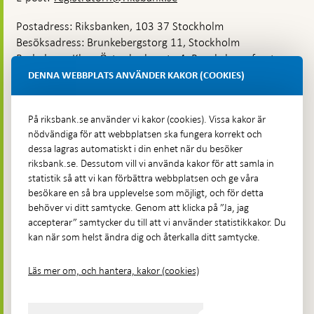
Postadress: Riksbanken, 103 37 Stockholm
Besöksadress: Brunkebergstorg 11, Stockholm
Budadress: Klara Östra kyrkogata 4, Brunkebergsfaret,
Lastplats 6
DENNA WEBBPLATS ANVÄNDER KAKOR (COOKIES)
Fler kontaktuppgifter
På riksbank.se använder vi kakor (cookies). Vissa kakor är
nödvändiga för att webbplatsen ska fungera korrekt och
Hitta direkt
dessa lagras automatiskt i din enhet när du besöker
riksbank.se. Dessutom vill vi använda kakor för att samla in
Frågor och svar
-
statistik så att vi kan förbättra webbplatsen och ge våra
Öppnas
besökare en så bra upplevelse som möjligt, och för detta
Till Riksbankens webbarkiv
-
i
behöver vi ditt samtycke. Genom att klicka på ”Ja, jag
Öppnas
Presskontakt
ny
accepterar” samtycker du till att vi använder statistikkakor. Du
i
flik
kan när som helst ändra dig och återkalla ditt samtycke.
Integritetspolicy
ny
flik
Tillgänglighetsredogörelse
Läs mer om, och hantera, kakor (cookies)
Prenumerera på utskick
Visselblåsning