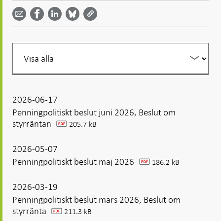
Dela
Dela på
Dela på
på
på
via
LinkedIn
Facebook
Bluesky
Twitter
email -
-
- Öppnas
-
-
Öppnas
Öppnas
i ny flik
Öppnas
Öppnas
i ny flik
i ny flik
i ny flik
i ny flik
Filtrera
din
listning
2026-06-17
Penningpolitiskt beslut juni 2026, Beslut om
styrräntan
205.7 kB
pdf
2026-05-07
Penningpolitiskt beslut maj 2026
186.2 kB
pdf
2026-03-19
Penningpolitiskt beslut mars 2026, Beslut om
styrränta
211.3 kB
pdf