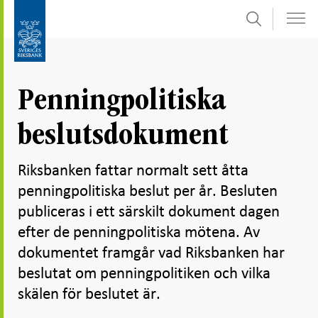
Sök
Gå
Gå
direkt
till
till
navigation
innehåll
för
Penningpolitiska
undersidor
beslutsdokument
Riksbanken fattar normalt sett åtta
penningpolitiska beslut per år. Besluten
publiceras i ett särskilt dokument dagen
efter de penningpolitiska mötena. Av
dokumentet framgår vad Riksbanken har
beslutat om penningpolitiken och vilka
skälen för beslutet är.
Dela
Dela