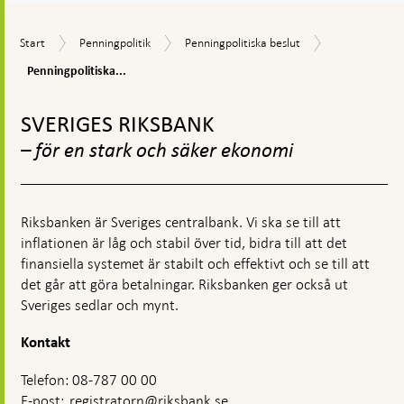
en
kommentarsruta
Penningpoliti
Start
Penningpolitik
Penningpolitiska
Start
Penningpolitik
Penningpolitiska beslut
beslutsdoku
beslut
Penningpolitiska...
Gå
till
SVERIGES RIKSBANK
toppnavigation
– för en stark och säker ekonomi
Riksbanken är Sveriges centralbank. Vi ska se till att
inflationen är låg och stabil över tid, bidra till att det
finansiella systemet är stabilt och effektivt och se till att
det går att göra betalningar. Riksbanken ger också ut
Sveriges sedlar och mynt.
Kontakt
Telefon: 08-787 00 00
E-post:
registratorn@riksbank.se