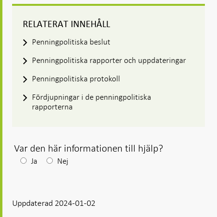
RELATERAT INNEHÅLL
Penningpolitiska beslut
Penningpolitiska rapporter och uppdateringar
Penningpolitiska protokoll
Fördjupningar i de penningpolitiska
rapporterna
Var den här informationen till hjälp?
Efter
Ja
Nej
ditt
svar
Uppdaterad 2024-01-02
visas