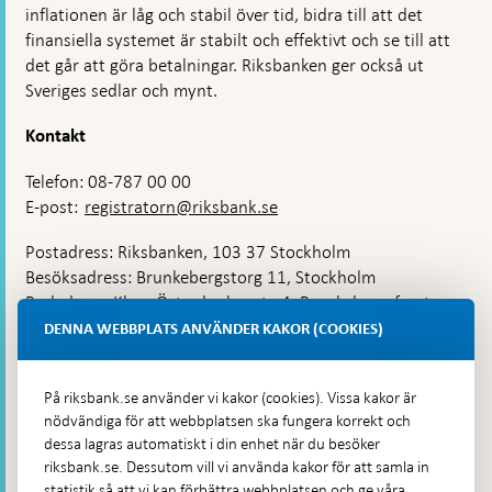
inflationen är låg och stabil över tid, bidra till att det
finansiella systemet är stabilt och effektivt och se till att
det går att göra betalningar. Riksbanken ger också ut
Sveriges sedlar och mynt.
Kontakt
Telefon: 08-787 00 00
E-post:
registratorn@riksbank.se
Postadress: Riksbanken, 103 37 Stockholm
Besöksadress: Brunkebergstorg 11, Stockholm
Budadress: Klara Östra kyrkogata 4, Brunkebergsfaret,
Lastplats 6
DENNA WEBBPLATS ANVÄNDER KAKOR (COOKIES)
Fler kontaktuppgifter
På riksbank.se använder vi kakor (cookies). Vissa kakor är
nödvändiga för att webbplatsen ska fungera korrekt och
Hitta direkt
dessa lagras automatiskt i din enhet när du besöker
riksbank.se. Dessutom vill vi använda kakor för att samla in
Frågor och svar
-
statistik så att vi kan förbättra webbplatsen och ge våra