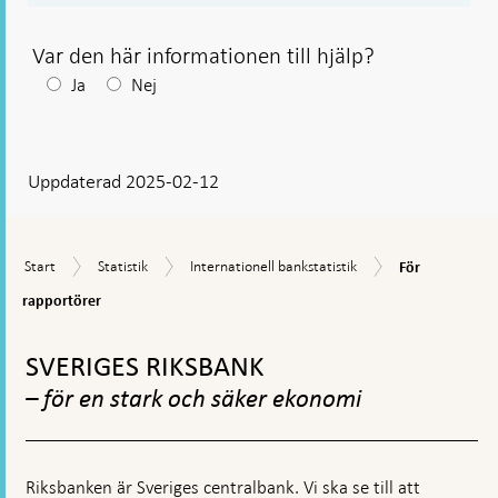
Var den här informationen till hjälp?
Efter
Ja
Nej
ditt
svar
Uppdaterad 2025-02-12
visas
en
kommentarsruta
För
Start
Statistik
Internationell
Start
Statistik
Internationell bankstatistik
För
rapportörer
bankstatistik
rapportörer
Gå
till
SVERIGES RIKSBANK
toppnavigation
– för en stark och säker ekonomi
Riksbanken är Sveriges centralbank. Vi ska se till att