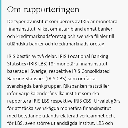
i ny flik
i ny flik
i ny flik
i ny flik
Om rapporteringen
De typer av institut som berörs av IRIS är monetära
finansinstitut, vilket omfattar bland annat banker
och kreditmarknadsföretag och svenska filialer till
utländska banker och kreditmarknadsföretag.
IRIS består av två delar, IRIS Locational Banking
Statistics (IRIS LBS) för monetära finansinstitut
baserade i Sverige, respektive IRIS Consolidated
Banking Statistics (IRIS CBS) som omfattar
svenskägda bankgrupper. Riksbanken fastställer
inför varje kalenderår vilka institut som ska
rapportera IRIS LBS respektive IRIS CBS. Urvalet görs
för att täcka svenskägda monetära finansinstitut
med betydande utlandsrelaterad verksamhet och,
för LBS, även större utlandsägda institut. LBS och