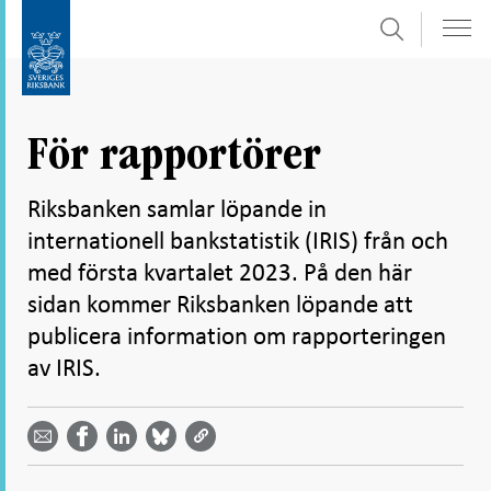
Sök
Gå
Gå
direkt
till
till
navigation
innehåll
för
För rapportörer
undersidor
Riksbanken samlar löpande in
internationell bankstatistik (IRIS) från och
med första kvartalet 2023. På den här
sidan kommer Riksbanken löpande att
publicera information om rapporteringen
av IRIS.
Dela
Dela
Dela
Dela på
Dela på
på
på
via
LinkedIn
Facebook
Bluesky
Twitter
email -
-
- Öppnas
-
-
Öppnas
Öppnas
i ny flik
Öppnas
Öppnas