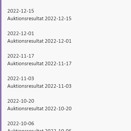
2022-12-15
Auktionsresultat 2022-12-15
2022-12-01
Auktionsresultat 2022-12-01
2022-11-17
Auktionsresultat 2022-11-17
2022-11-03
Auktionsresultat 2022-11-03
2022-10-20
Auktionsresultat 2022-10-20
2022-10-06
Auktionsresultat 2022-10-06