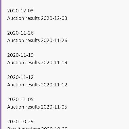
2020-12-03
Auction results 2020-12-03
2020-11-26
Auction results 2020-11-26
2020-11-19
Auction results 2020-11-19
2020-11-12
Auction results 2020-11-12
2020-11-05
Auction results 2020-11-05
2020-10-29
Result auctions 2020-10-29