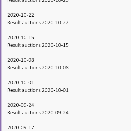
2020-10-22
Result auctions 2020-10-22
2020-10-15
Result auctions 2020-10-15
2020-10-08
Result auctions 2020-10-08
2020-10-01
Result auctions 2020-10-01
2020-09-24
Result auctions 2020-09-24
2020-09-17