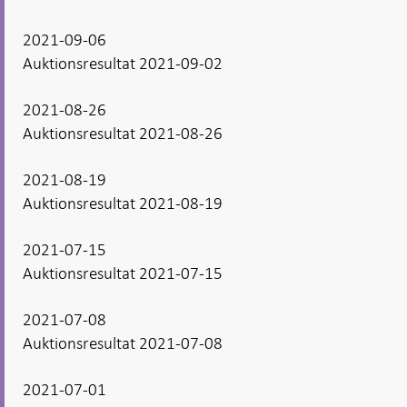
2021-09-06
Auktionsresultat 2021-09-02
2021-08-26
Auktionsresultat 2021-08-26
2021-08-19
Auktionsresultat 2021-08-19
2021-07-15
Auktionsresultat 2021-07-15
2021-07-08
Auktionsresultat 2021-07-08
2021-07-01