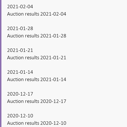
2021-02-04
Auction results 2021-02-04
2021-01-28
Auction results 2021-01-28
2021-01-21
Auction results 2021-01-21
2021-01-14
Auction results 2021-01-14
2020-12-17
Auction results 2020-12-17
2020-12-10
Auction results 2020-12-10