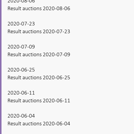
2020-08-06
Result auctions 2020-08-06
2020-07-23
Result auctions 2020-07-23
2020-07-09
Result auctions 2020-07-09
2020-06-25
Result auctions 2020-06-25
2020-06-11
Result auctions 2020-06-11
2020-06-04
Result auctions 2020-06-04