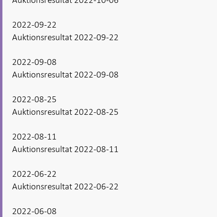
2022-09-22
Auktionsresultat 2022-09-22
2022-09-08
Auktionsresultat 2022-09-08
2022-08-25
Auktionsresultat 2022-08-25
2022-08-11
Auktionsresultat 2022-08-11
2022-06-22
Auktionsresultat 2022-06-22
2022-06-08