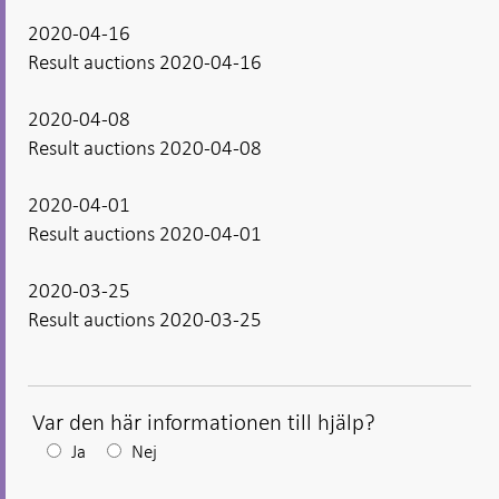
2020-04-16
Result auctions 2020-04-16
2020-04-08
Result auctions 2020-04-08
2020-04-01
Result auctions 2020-04-01
2020-03-25
Result auctions 2020-03-25
Var den här informationen till hjälp?
Efter
Ja
Nej
ditt