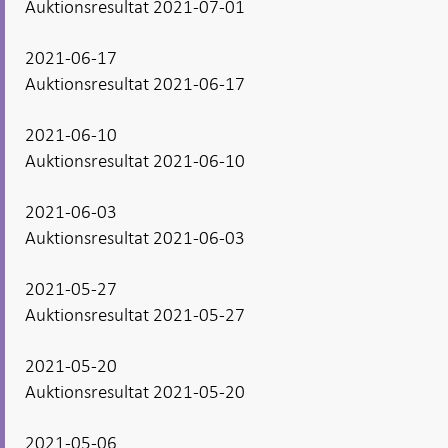
Auktionsresultat 2021-07-01
2021-06-17
Auktionsresultat 2021-06-17
2021-06-10
Auktionsresultat 2021-06-10
2021-06-03
Auktionsresultat 2021-06-03
2021-05-27
Auktionsresultat 2021-05-27
2021-05-20
Auktionsresultat 2021-05-20
2021-05-06