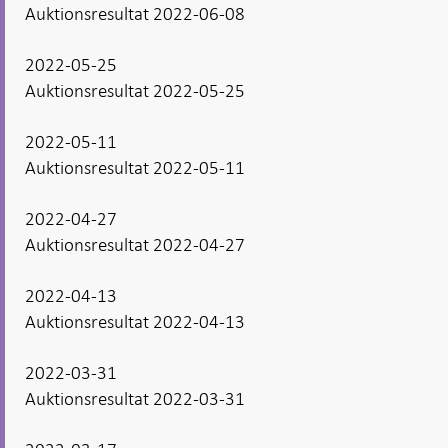
Auktionsresultat 2022-06-08
2022-05-25
Auktionsresultat 2022-05-25
2022-05-11
Auktionsresultat 2022-05-11
2022-04-27
Auktionsresultat 2022-04-27
2022-04-13
Auktionsresultat 2022-04-13
2022-03-31
Auktionsresultat 2022-03-31