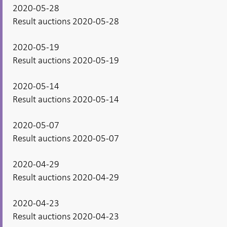
2020-05-28
Result auctions 2020-05-28
2020-05-19
Result auctions 2020-05-19
2020-05-14
Result auctions 2020-05-14
2020-05-07
Result auctions 2020-05-07
2020-04-29
Result auctions 2020-04-29
2020-04-23
Result auctions 2020-04-23