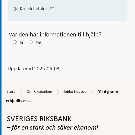
-
Kollektivtalet
Öppnas
i
ny
flik
Var den här informationen till hjälp?
Efter
Ja
Nej
ditt
svar
Uppdaterad 2025-06-03
visas
en
kommentarsruta
För
Start
Om
Jobba
Start
Om Riksbanken
Jobba hos oss
För dig som
dig
Riksbanken
hos
som
erbjudits en...
oss
erbjudits
Gå
en
till
tjänst
SVERIGES RIKSBANK
toppnavigation
hos
– för en stark och säker ekonomi
oss