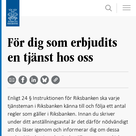
Sök
Gå
Gå
direkt
till
till
navigation
innehåll
för
För dig som erbjudits
undersidor
en tjänst hos oss
Dela
Dela
Dela
Dela på
Dela på
på
på
via
LinkedIn
Facebook
Bluesky
Twitter
email -
-
- Öppnas
-
-
Öppnas
Öppnas
i ny flik
Öppnas
Öppnas
i ny flik
i ny flik
Enligt 24 § Instruktionen för Riksbanken ska varje
i ny flik
i ny flik
tjänsteman i Riksbanken känna till och följa ett antal
regler som gäller i Riksbanken. Innan du skriver
under ditt anställningsavtal är det därför nödvändigt
att du läser igenom och informerar dig om dessa