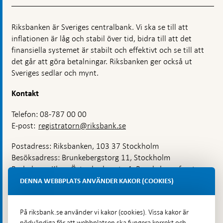
Riksbanken är Sveriges centralbank. Vi ska se till att
inflationen är låg och stabil över tid, bidra till att det
finansiella systemet är stabilt och effektivt och se till att
det går att göra betalningar. Riksbanken ger också ut
Sveriges sedlar och mynt.
Kontakt
Telefon: 08-787 00 00
E-post:
registratorn@riksbank.se
Postadress: Riksbanken, 103 37 Stockholm
Besöksadress: Brunkebergstorg 11, Stockholm
Budadress: Klara Östra kyrkogata 4, Brunkebergsfaret,
Lastplats 6
DENNA WEBBPLATS ANVÄNDER KAKOR (COOKIES)
Fler kontaktuppgifter
På riksbank.se använder vi kakor (cookies). Vissa kakor är
nödvändiga för att webbplatsen ska fungera korrekt och