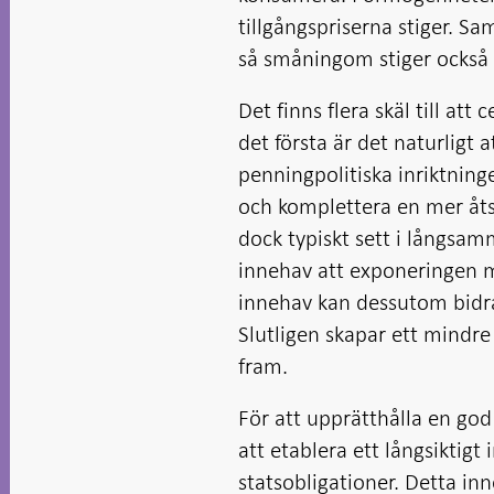
tillgångspriserna stiger. 
så småningom stiger också
Det finns flera skäl till at
det första är det naturligt
penningpolitiska inriktnin
och komplettera en mer åts
dock typiskt sett i långsam
innehav att exponeringen mo
innehav kan dessutom bidra
Slutligen skapar ett mindr
fram.
För att upprätthålla en go
att etablera ett långsikti
statsobligationer. Detta in