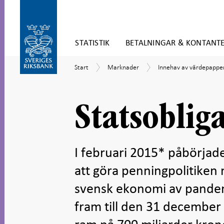
Gå
STATISTIK
BETALNINGAR & KONTANT
direkt
till
Gå
innehåll
Start
Marknader
Innehav
Start
Marknader
Innehav av värdepapper 
till
av
navigation
värdepapper
för
i
undersidor
svenska
Statsoblig
kronor
I februari 2015* påbörjade
att göra penningpolitiken 
svensk ekonomi av pande
fram till den 31 december