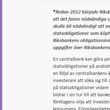
- Öppnas
-
-
Öppnas
Öppnas
i ny flik
Öppnas
Öppnas
i ny flik
i ny flik
i ny flik
i ny flik
*
Redan 2012 började Riksban
att det fanns nödvändiga s
skulle bli nödvändigt att s
statsobligationer som köpte
Riksbankens obligationsinn
uppgifter över Riksbankens
En centralbank kan göra p
statsobligationer på andra
en följd av centralbankens k
investerare att söka sig till
på statsobligationer vidare 
bidrar i sin tur till att ban
företagens vilja att invest
konsumera. Förmögenheten f