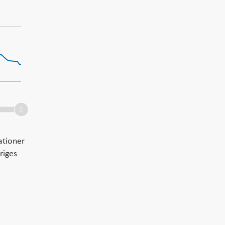
ationer
riges