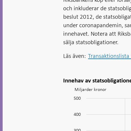
och inkluderar de statsobl
beslut 2012, de statsoblig
under coronapandemin, samt
innehavet. Notera att Riksb
sälja statsobligationer.
Läs även:
Transaktionslista 
Innehav av statsobligation
Miljarder kronor
Diagram:
afm_agg_Government
-100
-200
150
250
600
-50
50
500
bonds_sv
400
300