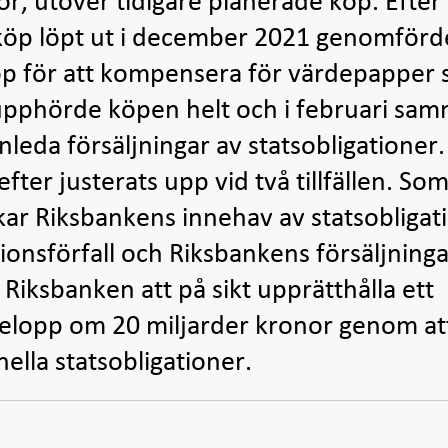
r, utöver tidigare planerade köp. Efter 
öp löpt ut i december 2021 genomförd
p för att kompensera för värdepapper
 upphörde köpen helt och i februari sam
nleda försäljningar av statsobligationer.
fter justerats upp vid två tillfällen. So
ar Riksbankens innehav av statsobligat
tionsförfall och Riksbankens försäljningar
iksbanken att på sikt upprätthålla ett
 belopp om 20 miljarder kronor genom at
lla statsobligationer.