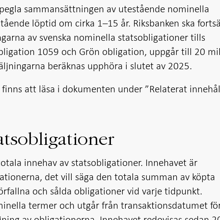
t spegla sammansättningen av utestående nominella
ående löptid om cirka 1­­–­15 år. Riksbanken ska forts
arna av svenska nominella statsobligationer tills
bligation 1059 och Grön obligation, uppgår till 20 mi
säljningarna beräknas upphöra i slutet av 2025.
finns att läsa i dokumenten under ”Relaterat innehål
atsobligationer
otala innehav av statsobligationer. Innehavet är
tionerna, det vill säga den totala summan av köpta
rfallna och sålda obligationer vid varje tidpunkt.
minella termer och utgår från transaktionsdatumet fö
ljning av obligationerna. Innehavet redovisas sedan 