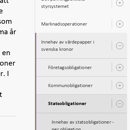
att
Ö
styrsystemet
u
e
 som
Marknadsoperationer
Ö
ma år
u
Innehav av värdepapper i
Ö
svenska kronor
m en
u
ioner
Företagsobligationer
Ö
. I
u
Kommunobligationer
Ö
u
t
Statsobligationer
Ö
u
Innehav av statsobligationer -
per obligation