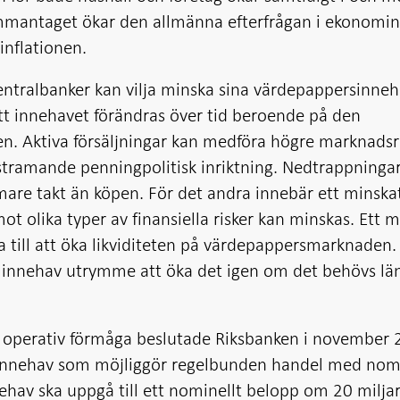
Sammantaget ökar den allmänna efterfrågan i ekonomi
 inflationen.
t centralbanker kan vilja minska sina värdepappersinneh
 att innehavet förändras över tid beroende på den
gen. Aktiva försäljningar kan medföra högre marknads
tramande penningpolitisk inriktning. Nedtrappningar
mare takt än köpen. För det andra innebär ett minska
t olika typer av finansiella risker kan minskas. Ett m
 till att öka likviditeten på värdepappersmarknaden.
e innehav utrymme att öka det igen om det behövs lä
d operativ förmåga beslutade Riksbanken i november
gt innehav som möjliggör regelbunden handel med nom
nehav ska uppgå till ett nominellt belopp om 20 milja