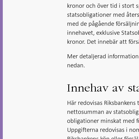
kronor och över tid i stor
statsobligationer med återst
med de pågående försäljning
innehavet, exklusive Statso
kronor. Det innebär att för
Mer detaljerad information 
nedan.
Innehav av st
Här redovisas Riksbankens t
nettosumman av statsobliga
obligationer minskat med fö
Uppgifterna redovisas i no
Riksbankens köp eller försä