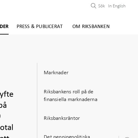
Sök
In English
DER
PRESS & PUBLICERAT
OM RIKSBANKEN
Marknader
Riksbankens roll på de
yfte
finansiella marknaderna
på
0
Riksbanksräntor
otal
Det penningpolitiska