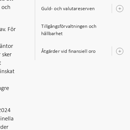
n och
Guld- och valutareserven
Ö
u
Tillgångsförvaltningen och
av. För
hållbarhet
räntor
Åtgärder vid finansiell oro
 sker
Ö
u
t
inskat
ngre
 2024
inella
rder