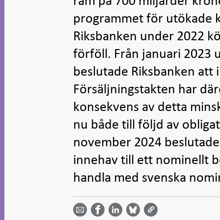
ram på 700 miljarder krono
programmet för utökade k
Riksbanken under 2022 kö
förföll. Från januari 2023
beslutade Riksbanken att i
Försäljningstakten har däre
konsekvens av detta minsk
nu både till följd av obliga
november 2024 beslutade R
innehav till ett nominellt
handla med svenska nomine
Dela
Dela
Dela
Dela på
Dela på
på
på
via
LinkedIn
Facebook
Bluesky
Twitter
email -
-