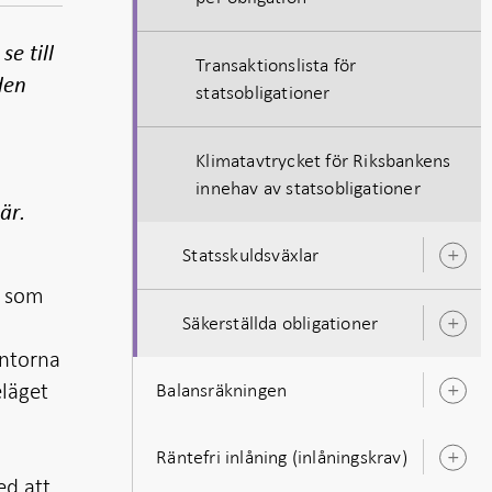
e till
Transaktionslista för
den
statsobligationer
Klimatavtrycket för Riksbankens
innehav av statsobligationer
är.
Statsskuldsväxlar
Ö
u
r som
Säkerställda obligationer
Ö
u
räntorna
eläget
Balansräkningen
Ö
u
Räntefri inlåning (inlåningskrav)
Ö
ed att
u