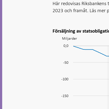
Här redovisas Riksbankens t
2023 och framåt. Läs mer 
Försäljning av statsobligat
Miljarder
Diagram:
Försäljning
-180
-160
-140
-120
-250
-300
50
0,0
av
statsobligationer
-50
-100
-160
-150