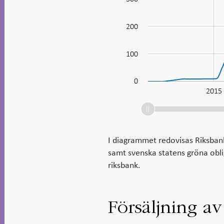
100
200
100
0
2010
2030
2015
L
I diagrammet redovisas Riksbank
samt svenska statens gröna oblig
riksbank.
Försäljning av