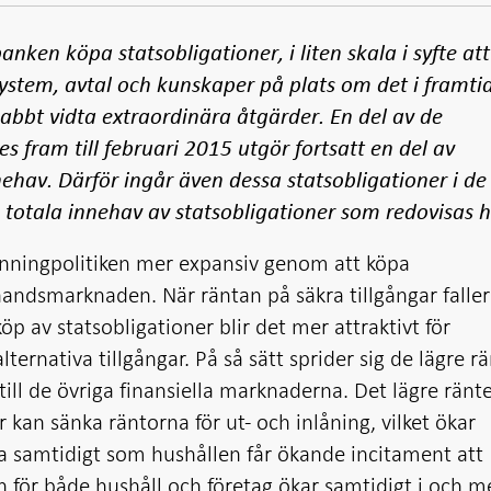
ken köpa statsobligationer, i liten skala i syfte att s
ystem, avtal och kunskaper på plats om det i framti
nabbt vidta extraordinära åtgärder. En del av de
s fram till februari 2015 utgör fortsatt en del av
ehav. Därför ingår även dessa statsobligationer i de
 totala innehav av statsobligationer som redovisas h
enningpolitiken mer expansiv genom att köpa
handsmarknaden. När räntan på säkra tillgångar falle
öp av statsobligationer blir det mer attraktivt för
 alternativa tillgångar. På så sätt sprider sig de lägre 
till de övriga finansiella marknaderna. Det lägre ränt
ker kan sänka räntorna för ut- och inlåning, vilket ökar
era samtidigt som hushållen får ökande incitament att
ör både hushåll och företag ökar samtidigt i och m