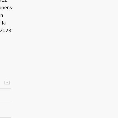
ionens
en
lla
l 2023