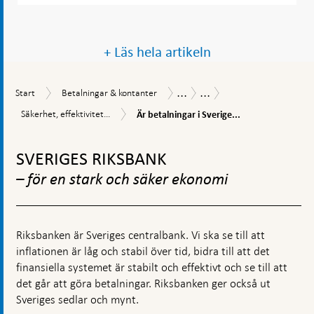
+ Läs hela artikeln
...
...
Start
Betalningar
Betalningsrapport
Betalningsrapport
Start
Betalningar & kontanter
&
2024
Är
Säkerhet,
Säkerhet, effektivitet...
Är betalningar i Sverige...
kontanter
betalningar
effektivitet
i
Gå
och
Sverige
tillgänglighet
till
SVERIGES RIKSBANK
effektiva?
toppnavigation
– för en stark och säker ekonomi
Riksbanken är Sveriges centralbank. Vi ska se till att
inflationen är låg och stabil över tid, bidra till att det
finansiella systemet är stabilt och effektivt och se till att
det går att göra betalningar. Riksbanken ger också ut
Sveriges sedlar och mynt.