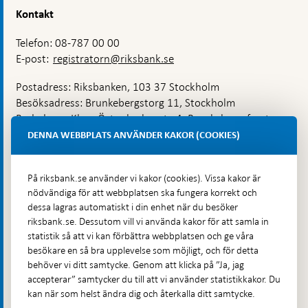
Kontakt
Telefon: 08-787 00 00
E-post:
registratorn@riksbank.se
Postadress: Riksbanken, 103 37 Stockholm
Besöksadress: Brunkebergstorg 11, Stockholm
Budadress: Klara Östra kyrkogata 4, Brunkebergsfaret,
Lastplats 6
DENNA WEBBPLATS ANVÄNDER KAKOR (COOKIES)
Fler kontaktuppgifter
På riksbank.se använder vi kakor (cookies). Vissa kakor är
nödvändiga för att webbplatsen ska fungera korrekt och
Hitta direkt
dessa lagras automatiskt i din enhet när du besöker
riksbank.se. Dessutom vill vi använda kakor för att samla in
Frågor och svar
-
statistik så att vi kan förbättra webbplatsen och ge våra
Öppnas
besökare en så bra upplevelse som möjligt, och för detta
Till Riksbankens webbarkiv
-
i
behöver vi ditt samtycke. Genom att klicka på ”Ja, jag
Öppnas
Presskontakt
ny
accepterar” samtycker du till att vi använder statistikkakor. Du
i
flik
kan när som helst ändra dig och återkalla ditt samtycke.
Integritetspolicy
ny