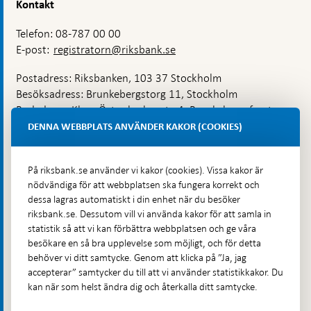
Kontakt
Telefon: 08-787 00 00
E-post:
registratorn@riksbank.se
Postadress: Riksbanken, 103 37 Stockholm
Besöksadress: Brunkebergstorg 11, Stockholm
Budadress: Klara Östra kyrkogata 4, Brunkebergsfaret,
Lastplats 6
DENNA WEBBPLATS ANVÄNDER KAKOR (COOKIES)
Fler kontaktuppgifter
På riksbank.se använder vi kakor (cookies). Vissa kakor är
nödvändiga för att webbplatsen ska fungera korrekt och
Hitta direkt
dessa lagras automatiskt i din enhet när du besöker
riksbank.se. Dessutom vill vi använda kakor för att samla in
Frågor och svar
-
statistik så att vi kan förbättra webbplatsen och ge våra
Öppnas
besökare en så bra upplevelse som möjligt, och för detta
Till Riksbankens webbarkiv
-
i
behöver vi ditt samtycke. Genom att klicka på ”Ja, jag
Öppnas
Presskontakt
ny
accepterar” samtycker du till att vi använder statistikkakor. Du
i
flik
kan när som helst ändra dig och återkalla ditt samtycke.
Integritetspolicy
ny
flik