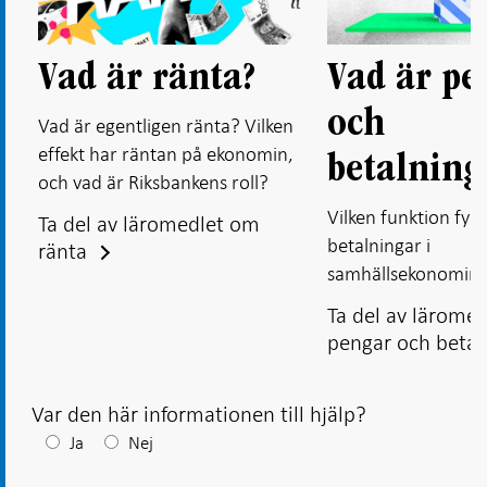
Vad är ränta?
Vad är pe
och
Vad är egentligen ränta? Vilken
effekt har räntan på ekonomin,
betalning
och vad är Riksbankens roll?
Vilken funktion fyl
Ta del av läromedlet om
betalningar i
ränta
samhällsekonomin
Ta del av lärome
pengar och betal
Var den här informationen till hjälp?
Efter
Ja
Nej
ditt