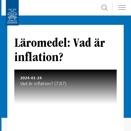
Sök
Gå
Gå
direkt
till
till
navigation
innehåll
för
Läromedel: Vad är
undersidor
inflation?
2024-01-24
Vad är inflation?
(7:07)