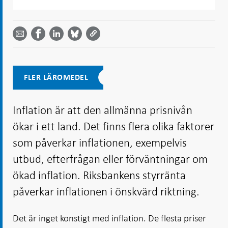
Dela
Dela
Dela
Dela på
Dela på
på
på
via
LinkedIn
Facebook
Bluesky
Twitter
email -
-
- Öppnas
-
-
Öppnas
Öppnas
i ny flik
Öppnas
Öppnas
i ny flik
i ny flik
i ny flik
i ny flik
FLER LÄROMEDEL
Inflation är att den allmänna prisnivån
ökar i ett land. Det finns flera olika faktorer
som påverkar inflationen, exempelvis
utbud, efterfrågan eller förväntningar om
ökad inflation. Riksbankens styrränta
påverkar inflationen i önskvärd riktning.
Det är inget konstigt med inflation. De flesta priser