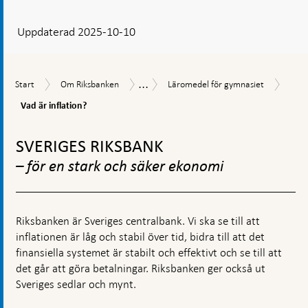
svar
Uppdaterad 2025-10-10
visas
en
kommentarsruta
...
Vad
Start
Om
Läromedel
För
Start
Om Riksbanken
Läromedel för gymnasiet
är
Riksbanken
för
lärare
infla
Vad är inflation?
gymnasiet
och
studerande
Gå
till
SVERIGES RIKSBANK
toppnavigation
– för en stark och säker ekonomi
Riksbanken är Sveriges centralbank. Vi ska se till att
inflationen är låg och stabil över tid, bidra till att det
finansiella systemet är stabilt och effektivt och se till att
det går att göra betalningar. Riksbanken ger också ut
Sveriges sedlar och mynt.