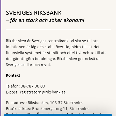
-
i
Gå
per
svenska
till
obligation
SVERIGES RIKSBANK
kronor
toppnavigation
– för en stark och säker ekonomi
Riksbanken är Sveriges centralbank. Vi ska se till att
inflationen är låg och stabil över tid, bidra till att det
finansiella systemet är stabilt och effektivt och se till att
det går att göra betalningar. Riksbanken ger också ut
Sveriges sedlar och mynt.
Kontakt
Telefon: 08-787 00 00
E-post:
registratorn@riksbank.se
Postadress: Riksbanken, 103 37 Stockholm
Besöksadress: Brunkebergstorg 11, Stockholm
Budadress: Klara Östra kyrkogata 4, Brunkebergsfaret,