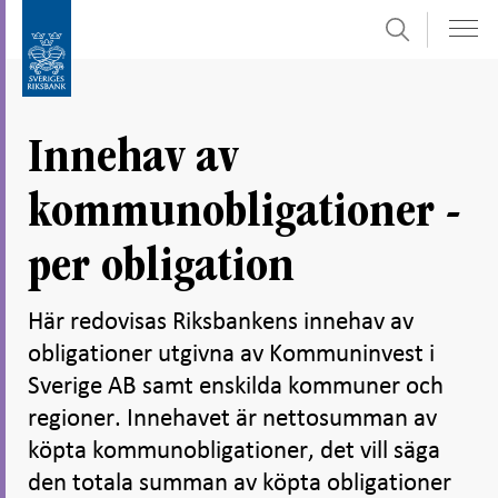
Sök
Gå
Gå
direkt
till
till
navigation
innehåll
för
Innehav av
undersidor
kommunobligationer -
per obligation
Här redovisas Riksbankens innehav av
obligationer utgivna av Kommuninvest i
Sverige AB samt enskilda kommuner och
regioner. Innehavet är nettosumman av
köpta kommunobligationer, det vill säga
den totala summan av köpta obligationer