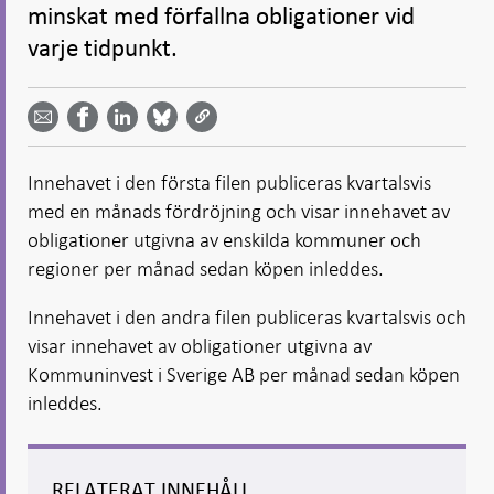
minskat med förfallna obligationer vid
varje tidpunkt.
Dela
Dela
Dela
Dela på
Dela på
på
på
via
LinkedIn
Facebook
Bluesky
Twitter
email -
-
- Öppnas
-
-
Öppnas
Öppnas
i ny flik
Öppnas
Öppnas
i ny flik
i ny flik
Innehavet i den första filen publiceras kvartalsvis
i ny flik
i ny flik
med en månads fördröjning och visar innehavet av
obligationer utgivna av enskilda kommuner och
regioner per månad sedan köpen inleddes.
Innehavet i den andra filen publiceras kvartalsvis och
visar innehavet av obligationer utgivna av
Kommuninvest i Sverige AB per månad sedan köpen
inleddes.
RELATERAT INNEHÅLL