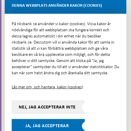
Lastplats 6
DENNA WEBBPLATS ANVÄNDER KAKOR (COOKIES)
Fler kontaktuppgifter
På riksbank.se använder vi kakor (cookies). Vissa kakor är
nödvändiga för att webbplatsen ska fungera korrekt och
Hitta direkt
dessa lagras automatiskt i din enhet när du besöker
riksbank.se. Dessutom vill vi använda kakor för att samla in
Frågor och svar
-
statistik så att vi kan förbättra webbplatsen och ge våra
Öppnas
besökare en så bra upplevelse som möjligt, och för detta
Till Riksbankens webbarkiv
-
i
behöver vi ditt samtycke. Genom att klicka på ”Ja, jag
Öppnas
Presskontakt
ny
accepterar” samtycker du till att vi använder statistikkakor. Du
i
flik
kan när som helst ändra dig och återkalla ditt samtycke.
Integritetspolicy
ny
flik
Tillgänglighetsredogörelse
Läs mer om, och hantera, kakor (cookies)
Prenumerera på utskick
Visselblåsning
NEJ, JAG ACCEPTERAR INTE
Följ oss på sociala medier
Dela
Dela på:
Dela på:
Dela på:
Dela på:
på:
JA, JAG ACCEPTERAR
LinkedIn
YouTube