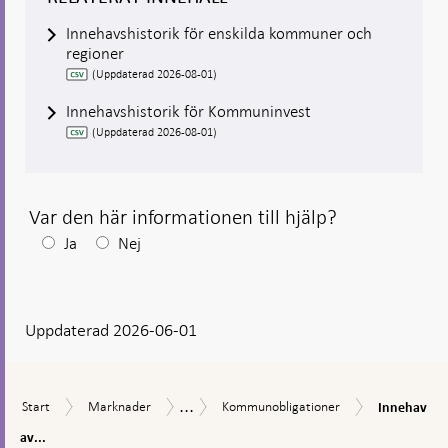
Innehavshistorik för enskilda kommuner och
regioner
(Uppdaterad 2026-08-01)
Innehavshistorik för Kommuninvest
(Uppdaterad 2026-08-01)
Var den här informationen till hjälp?
Efter
Ja
Nej
ditt
svar
Uppdaterad 2026-06-01
visas
en
kommentarsruta
...
Innehav
Start
Marknader
Kommunobligationer
Innehav
Start
Marknader
Kommunobligationer
Innehav
av
av
kommunobli
av...
värdepapper