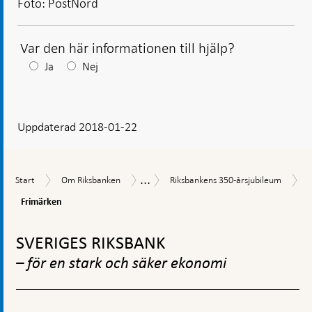
Foto: PostNord
Var den här informationen till hjälp?
Efter
Ja
Nej
ditt
svar
Uppdaterad 2018-01-22
visas
en
kommentarsruta
...
Start
Om
Riksbankens
Historia
Start
Om Riksbanken
Riksbankens 350-årsjubileum
Riksbanken
350-
Frimärken
Frimärken
årsjubileum
Gå
till
SVERIGES RIKSBANK
toppnavigation
– för en stark och säker ekonomi