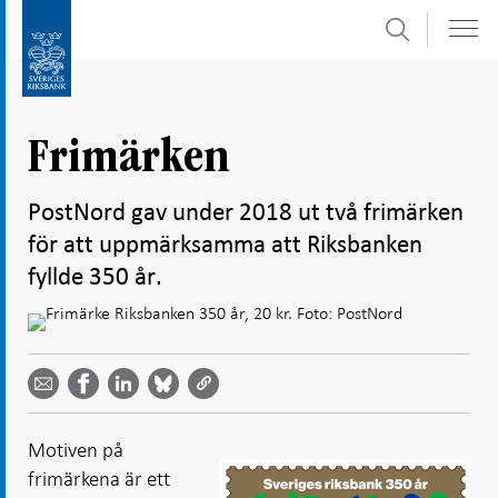
Sök
Gå
Gå
direkt
till
till
navigation
innehåll
för
Frimärken
undersidor
PostNord gav under 2018 ut två frimärken
för att uppmärksamma att Riksbanken
fyllde 350 år.
Dela
Dela
Dela
Dela på
Dela på
på
på
via
LinkedIn
Facebook
Bluesky
Twitter
email -
-
- Öppnas
-
-
Öppnas
Öppnas
i ny flik
Öppnas
Öppnas
i ny flik
i ny flik
Motiven på
i ny flik
i ny flik
frimärkena är ett