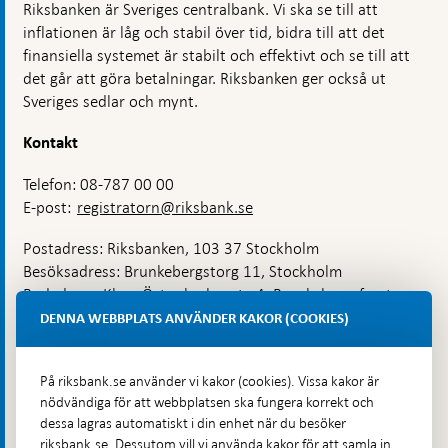
Riksbanken är Sveriges centralbank. Vi ska se till att
inflationen är låg och stabil över tid, bidra till att det
finansiella systemet är stabilt och effektivt och se till att
det går att göra betalningar. Riksbanken ger också ut
Sveriges sedlar och mynt.
Kontakt
Telefon: 08-787 00 00
E-post:
registratorn@riksbank.se
Postadress: Riksbanken, 103 37 Stockholm
Besöksadress: Brunkebergstorg 11, Stockholm
Budadress: Klara Östra kyrkogata 4, Brunkebergsfaret,
Lastplats 6
DENNA WEBBPLATS ANVÄNDER KAKOR (COOKIES)
Fler kontaktuppgifter
På riksbank.se använder vi kakor (cookies). Vissa kakor är
nödvändiga för att webbplatsen ska fungera korrekt och
Hitta direkt
dessa lagras automatiskt i din enhet när du besöker
riksbank.se. Dessutom vill vi använda kakor för att samla in