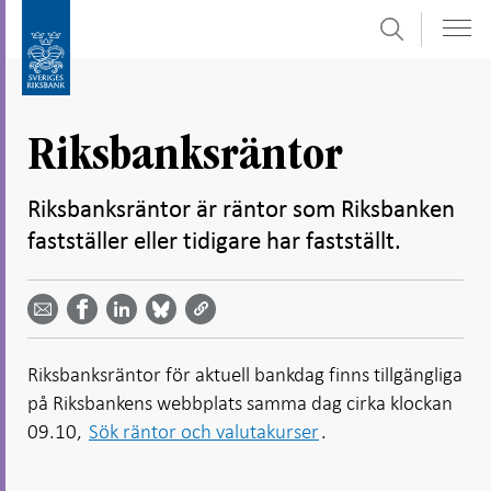
Sök
Gå
Gå
direkt
till
till
navigation
innehåll
för
Riksbanksräntor
undersidor
Riksbanksräntor är räntor som Riksbanken
fastställer eller tidigare har fastställt.
Dela
Dela
Dela
Dela på
Dela på
på
på
via
LinkedIn
Facebook
Bluesky
Twitter
email -
-
- Öppnas
-
-
Öppnas
Öppnas
i ny flik
Öppnas
Öppnas
i ny flik
i ny flik
Riksbanksräntor för aktuell bankdag finns tillgängliga
i ny flik
i ny flik
på Riksbankens webbplats samma dag cirka klockan
09.10,
Sök räntor och valutakurser
.