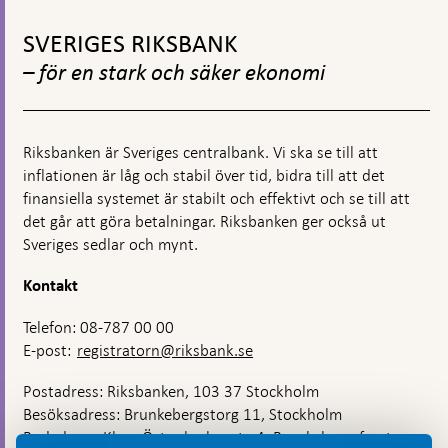
Gå
till
SVERIGES RIKSBANK
toppnavigation
– för en stark och säker ekonomi
Riksbanken är Sveriges centralbank. Vi ska se till att
inflationen är låg och stabil över tid, bidra till att det
finansiella systemet är stabilt och effektivt och se till att
det går att göra betalningar. Riksbanken ger också ut
Sveriges sedlar och mynt.
Kontakt
Telefon: 08-787 00 00
E-post:
registratorn@riksbank.se
Postadress: Riksbanken, 103 37 Stockholm
Besöksadress: Brunkebergstorg 11, Stockholm
Budadress: Klara Östra kyrkogata 4, Brunkebergsfaret,