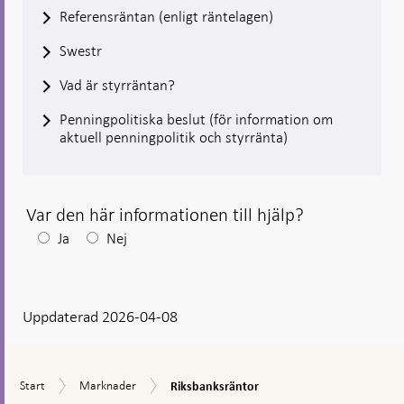
Referensräntan (enligt räntelagen)
Swestr
Vad är styrräntan?
Penningpolitiska beslut (för information om
aktuell penningpolitik och styrränta)
Var den här informationen till hjälp?
Efter
Ja
Nej
ditt
svar
Uppdaterad 2026-04-08
visas
en
kommentarsruta
Riksbanksräntor
Start
Marknader
Start
Marknader
Riksbanksräntor