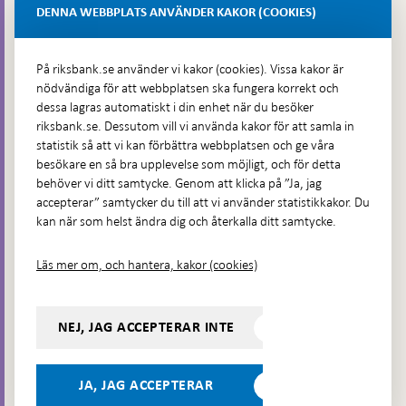
Lastplats 6
DENNA WEBBPLATS ANVÄNDER KAKOR (COOKIES)
Fler kontaktuppgifter
På riksbank.se använder vi kakor (cookies). Vissa kakor är
nödvändiga för att webbplatsen ska fungera korrekt och
Hitta direkt
dessa lagras automatiskt i din enhet när du besöker
riksbank.se. Dessutom vill vi använda kakor för att samla in
Frågor och svar
-
statistik så att vi kan förbättra webbplatsen och ge våra
Öppnas
besökare en så bra upplevelse som möjligt, och för detta
Till Riksbankens webbarkiv
-
i
behöver vi ditt samtycke. Genom att klicka på ”Ja, jag
Öppnas
Presskontakt
ny
accepterar” samtycker du till att vi använder statistikkakor. Du
i
flik
kan när som helst ändra dig och återkalla ditt samtycke.
Integritetspolicy
ny
flik
Tillgänglighetsredogörelse
Läs mer om, och hantera, kakor (cookies)
Prenumerera på utskick
Visselblåsning
NEJ, JAG ACCEPTERAR INTE
Följ oss på sociala medier
Dela
Dela på:
Dela på:
Dela på:
Dela på:
på:
JA, JAG ACCEPTERAR
LinkedIn
YouTube
Facebook
Instagram
Bluesky