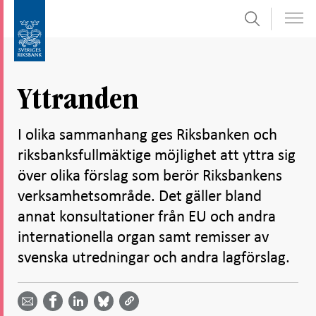
Sök
Gå
Gå
direkt
till
till
navigation
innehåll
för
Yttranden
undersidor
I olika sammanhang ges Riksbanken och
riksbanksfullmäktige möjlighet att yttra sig
över olika förslag som berör Riksbankens
verksamhetsområde. Det gäller bland
annat konsultationer från EU och andra
internationella organ samt remisser av
svenska utredningar och andra lagförslag.
Dela
Dela
Dela
Dela på
Dela på
på
på
via
LinkedIn
Facebook
Bluesky
Twitter
email -
-