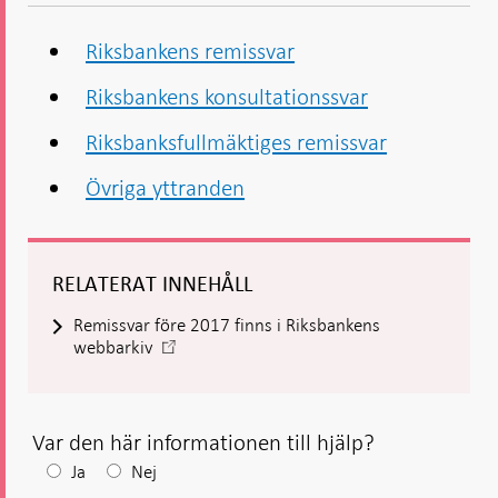
- Öppnas
-
-
Öppnas
Öppnas
i ny flik
Öppnas
Öppnas
i ny flik
i ny flik
i ny flik
i ny flik
Riksbankens remissvar
Riksbankens konsultationssvar
Riksbanksfullmäktiges remissvar
Övriga yttranden
RELATERAT INNEHÅLL
Remissvar före 2017 finns i Riksbankens
-
webbarkiv
Öppnas
i
ny
flik
Var den här informationen till hjälp?
Efter
Ja
Nej