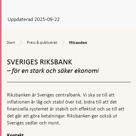
ditt
svar
Uppdaterad 2025-09-22
visas
en
kommentarsruta
Yttranden
Start
Press
Start
Press & publicerat
Yttranden
&
Gå
publicerat
till
SVERIGES RIKSBANK
toppnavigation
– för en stark och säker ekonomi
Riksbanken är Sveriges centralbank. Vi ska se till att
inflationen är låg och stabil över tid, bidra till att det
finansiella systemet är stabilt och effektivt och se till att
det går att göra betalningar. Riksbanken ger också ut
Sveriges sedlar och mynt.
Kontakt