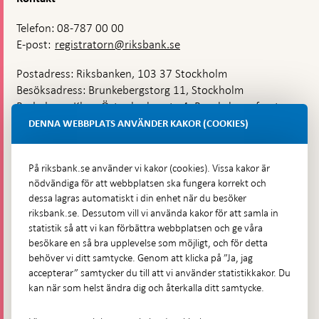
Telefon: 08-787 00 00
E-post:
registratorn@riksbank.se
Postadress: Riksbanken, 103 37 Stockholm
Besöksadress: Brunkebergstorg 11, Stockholm
Budadress: Klara Östra kyrkogata 4, Brunkebergsfaret,
Lastplats 6
DENNA WEBBPLATS ANVÄNDER KAKOR (COOKIES)
Fler kontaktuppgifter
På riksbank.se använder vi kakor (cookies). Vissa kakor är
nödvändiga för att webbplatsen ska fungera korrekt och
Hitta direkt
dessa lagras automatiskt i din enhet när du besöker
riksbank.se. Dessutom vill vi använda kakor för att samla in
Frågor och svar
-
statistik så att vi kan förbättra webbplatsen och ge våra
Öppnas
besökare en så bra upplevelse som möjligt, och för detta
Till Riksbankens webbarkiv
-
i
behöver vi ditt samtycke. Genom att klicka på ”Ja, jag
Öppnas
Presskontakt
ny
accepterar” samtycker du till att vi använder statistikkakor. Du
i
flik
kan när som helst ändra dig och återkalla ditt samtycke.
Integritetspolicy
ny
flik
Tillgänglighetsredogörelse