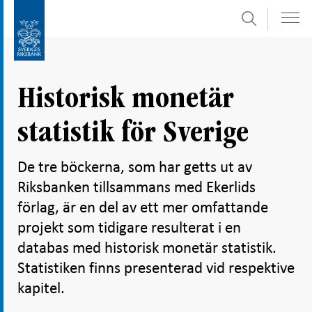
Sök
Gå
Gå
direkt
till
till
navigation
innehåll
för
Historisk monetär
undersidor
statistik för Sverige
De tre böckerna, som har getts ut av
Riksbanken tillsammans med Ekerlids
förlag, är en del av ett mer omfattande
projekt som tidigare resulterat i en
databas med historisk monetär statistik.
Statistiken finns presenterad vid respektive
kapitel.
Dela
Dela