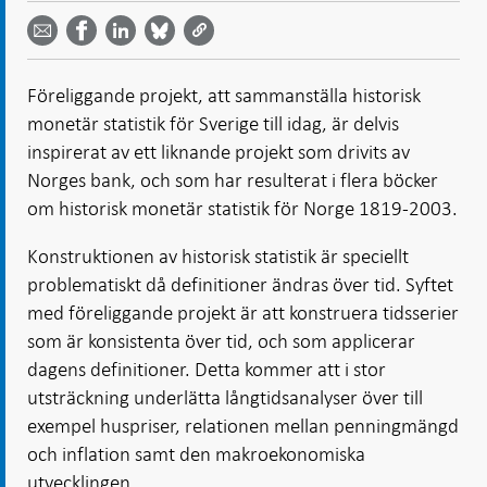
Dela
Dela på
Dela på
på
på
via
LinkedIn
Facebook
Bluesky
Twitter
email -
-
- Öppnas
-
-
Öppnas
Öppnas
i ny flik
Öppnas
Öppnas
i ny flik
i ny flik
Föreliggande projekt, att sammanställa historisk
i ny flik
i ny flik
monetär statistik för Sverige till idag, är delvis
inspirerat av ett liknande projekt som drivits av
Norges bank, och som har resulterat i flera böcker
om historisk monetär statistik för Norge 1819-2003.
Konstruktionen av historisk statistik är speciellt
problematiskt då definitioner ändras över tid. Syftet
med föreliggande projekt är att konstruera tidsserier
som är konsistenta över tid, och som applicerar
dagens definitioner. Detta kommer att i stor
utsträckning underlätta långtidsanalyser över till
exempel huspriser, relationen mellan penningmängd
och inflation samt den makroekonomiska
utvecklingen.