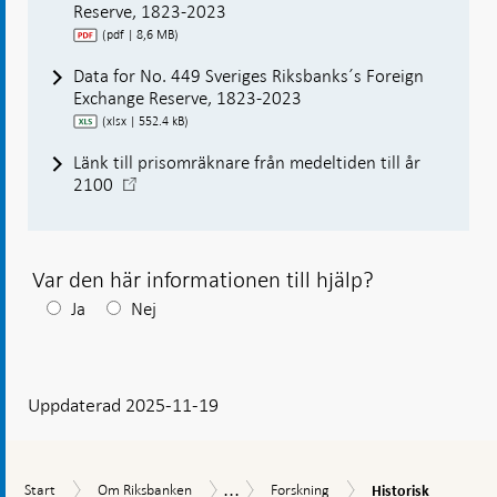
Reserve, 1823-2023
(pdf | 8,6 MB)
Data for No. 449 Sveriges Riksbanks´s Foreign
Exchange Reserve, 1823-2023
(xlsx | 552.4 kB)
Länk till prisomräknare från medeltiden till år
-
2100
Öppnas
i
ny
flik
Var den här informationen till hjälp?
Efter
Ja
Nej
ditt
svar
Uppdaterad 2025-11-19
visas
en
kommentarsruta
...
Historisk
Start
Om
Forskning
Uppdrag
Start
Om Riksbanken
Forskning
Historisk