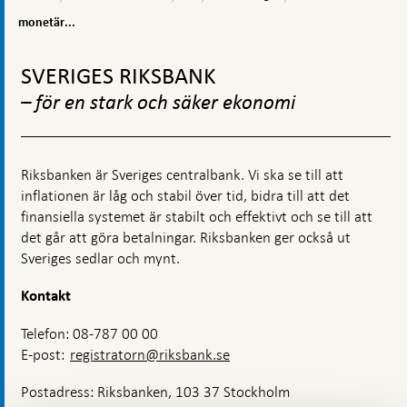
monetär
Riksbanken
och
statistik
monetär...
verksamhet
för
Gå
Sverige
till
SVERIGES RIKSBANK
toppnavigation
– för en stark och säker ekonomi
Riksbanken är Sveriges centralbank. Vi ska se till att
inflationen är låg och stabil över tid, bidra till att det
finansiella systemet är stabilt och effektivt och se till att
det går att göra betalningar. Riksbanken ger också ut
Sveriges sedlar och mynt.
Kontakt
Telefon: 08-787 00 00
E-post:
registratorn@riksbank.se
Postadress: Riksbanken, 103 37 Stockholm