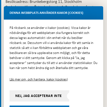
Besöksadress: Brunkebergstorg 11, Stockholm
Budadress: Klara Östra kyrkogata 4, Brunkebergsfaret,
Lastplats 6
DENNA WEBBPLATS ANVÄNDER KAKOR (COOKIES)
Fler kontaktuppgifter
På riksbank.se använder vi kakor (cookies). Vissa kakor är
nödvändiga för att webbplatsen ska fungera korrekt och
Hitta direkt
dessa lagras automatiskt i din enhet när du besöker
riksbank.se. Dessutom vill vi använda kakor för att samla in
Frågor och svar
-
statistik så att vi kan förbättra webbplatsen och ge våra
Öppnas
besökare en så bra upplevelse som möjligt, och för detta
Till Riksbankens webbarkiv
-
i
behöver vi ditt samtycke. Genom att klicka på ”Ja, jag
Öppnas
Presskontakt
ny
accepterar” samtycker du till att vi använder statistikkakor. Du
i
flik
kan när som helst ändra dig och återkalla ditt samtycke.
Integritetspolicy
ny
flik
Tillgänglighetsredogörelse
Läs mer om, och hantera, kakor (cookies)
Prenumerera på utskick
Visselblåsning
NEJ, JAG ACCEPTERAR INTE
Följ oss på sociala medier
Dela