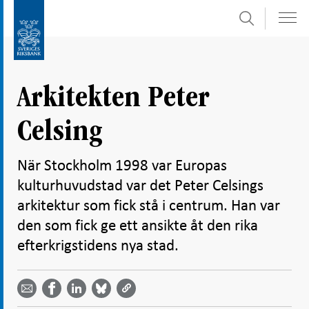
Sök
Gå
Gå
direkt
till
till
navigation
innehåll
för
Arkitekten Peter
undersidor
Celsing
När Stockholm 1998 var Europas
kulturhuvudstad var det Peter Celsings
arkitektur som fick stå i centrum. Han var
den som fick ge ett ansikte åt den rika
efterkrigstidens nya stad.
Dela
Dela
Dela
Dela på
Dela på
på
på
via
LinkedIn
Facebook
Bluesky
Twitter
email -
-
- Öppnas
-
-