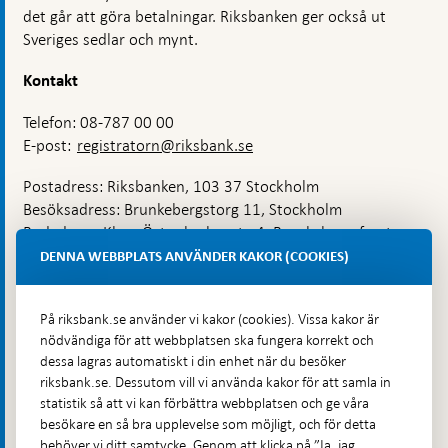
det går att göra betalningar. Riksbanken ger också ut
Sveriges sedlar och mynt.
Kontakt
Telefon: 08-787 00 00
E-post:
registratorn@riksbank.se
Postadress: Riksbanken, 103 37 Stockholm
Besöksadress: Brunkebergstorg 11, Stockholm
Budadress: Klara Östra kyrkogata 4, Brunkebergsfaret,
Lastplats 6
DENNA WEBBPLATS ANVÄNDER KAKOR (COOKIES)
Fler kontaktuppgifter
På riksbank.se använder vi kakor (cookies). Vissa kakor är
nödvändiga för att webbplatsen ska fungera korrekt och
Hitta direkt
dessa lagras automatiskt i din enhet när du besöker
riksbank.se. Dessutom vill vi använda kakor för att samla in
Frågor och svar
-
statistik så att vi kan förbättra webbplatsen och ge våra
Öppnas
besökare en så bra upplevelse som möjligt, och för detta
Till Riksbankens webbarkiv
-
i
behöver vi ditt samtycke. Genom att klicka på ”Ja, jag