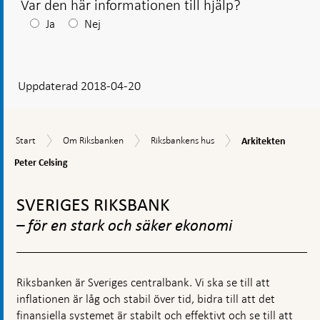
Var den här informationen till hjälp?
Efter
Ja
Nej
ditt
svar
Uppdaterad 2018-04-20
visas
en
kommentarsruta
Arkitekten
Start
Om
Riksbankens
Start
Om Riksbanken
Riksbankens hus
Arkitekten
Peter
Riksbanken
hus
Celsing
Peter Celsing
Gå
till
SVERIGES RIKSBANK
toppnavigation
– för en stark och säker ekonomi
Riksbanken är Sveriges centralbank. Vi ska se till att
inflationen är låg och stabil över tid, bidra till att det
finansiella systemet är stabilt och effektivt och se till att