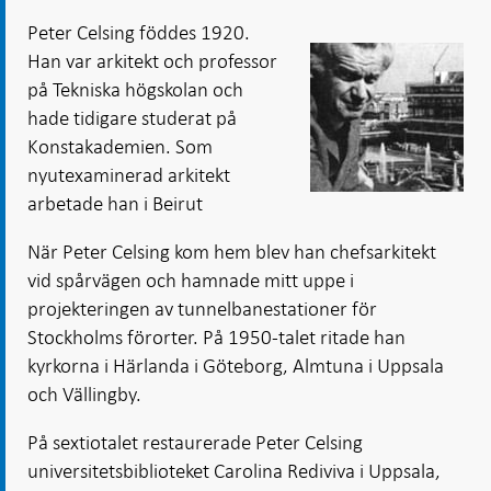
Öppnas
Öppnas
i ny flik
Öppnas
Öppnas
i ny flik
i ny flik
Peter Celsing föddes 1920.
i ny flik
i ny flik
Han var arkitekt och professor
på Tekniska högskolan och
hade tidigare studerat på
Konstakademien. Som
nyutexaminerad arkitekt
arbetade han i Beirut
När Peter Celsing kom hem blev han chefsarkitekt
vid spårvägen och hamnade mitt uppe i
projekteringen av tunnelbanestationer för
Stockholms förorter. På 1950-talet ritade han
kyrkorna i Härlanda i Göteborg, Almtuna i Uppsala
och Vällingby.
På sextiotalet restaurerade Peter Celsing
universitetsbiblioteket Carolina Rediviva i Uppsala,