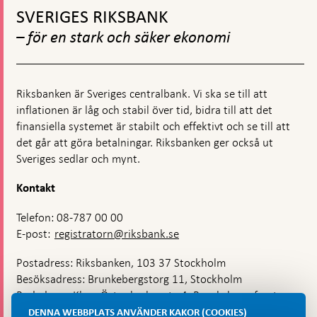
till
SVERIGES RIKSBANK
toppnavigation
– för en stark och säker ekonomi
Riksbanken är Sveriges centralbank. Vi ska se till att
inflationen är låg och stabil över tid, bidra till att det
finansiella systemet är stabilt och effektivt och se till att
det går att göra betalningar. Riksbanken ger också ut
Sveriges sedlar och mynt.
Kontakt
Telefon: 08-787 00 00
E-post:
registratorn@riksbank.se
Postadress: Riksbanken, 103 37 Stockholm
Besöksadress: Brunkebergstorg 11, Stockholm
Budadress: Klara Östra kyrkogata 4, Brunkebergsfaret,
Lastplats 6
DENNA WEBBPLATS ANVÄNDER KAKOR (COOKIES)