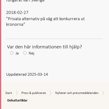
2018-02-27
”Privata alternativ på väg att konkurrera ut
kronorna”
Var den här informationen till hjälp?
Efter
Ja
Nej
ditt
svar
Uppdaterad 2025-03-14
visas
en
kommentarsruta
Start
Press
Nyheter
Start
Press & publicerat
Nyheter och pressmeddelanden
&
och
Debattartiklar
Debattartiklar
publicerat
pressmeddelanden
Gå