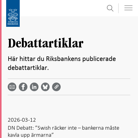
Sök
Gå
Gå
direkt
till
till
navigation
innehåll
för
Debattartiklar
undersidor
Här hittar du Riksbankens publicerade
debattartiklar.
Dela
Dela
Dela
Dela på
Dela på
på
på
via
LinkedIn
Facebook
Bluesky
Twitter
email -
-
- Öppnas
-
-
Öppnas
Öppnas
i ny flik
Öppnas
Öppnas
i ny flik
i ny flik
i ny flik
i ny flik
2026-03-12
DN Debatt: ”Swish räcker inte – bankerna måste
kavla upp ärmarna”