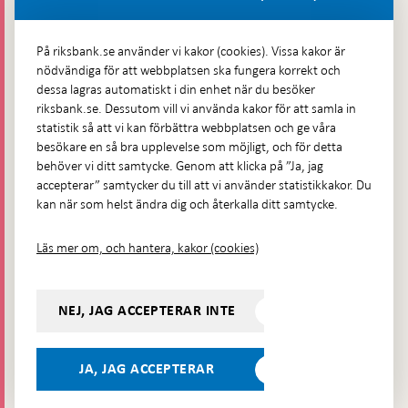
Fler kontaktuppgifter
På riksbank.se använder vi kakor (cookies). Vissa kakor är
nödvändiga för att webbplatsen ska fungera korrekt och
Hitta direkt
dessa lagras automatiskt i din enhet när du besöker
riksbank.se. Dessutom vill vi använda kakor för att samla in
Frågor och svar
-
statistik så att vi kan förbättra webbplatsen och ge våra
Öppnas
besökare en så bra upplevelse som möjligt, och för detta
Till Riksbankens webbarkiv
-
i
behöver vi ditt samtycke. Genom att klicka på ”Ja, jag
Öppnas
Presskontakt
ny
accepterar” samtycker du till att vi använder statistikkakor. Du
i
flik
kan när som helst ändra dig och återkalla ditt samtycke.
Integritetspolicy
ny
flik
Tillgänglighetsredogörelse
Läs mer om, och hantera, kakor (cookies)
Prenumerera på utskick
Visselblåsning
NEJ, JAG ACCEPTERAR INTE
Följ oss på sociala medier
Dela
Dela på:
Dela på:
Dela på:
Dela på:
på:
JA, JAG ACCEPTERAR
LinkedIn
YouTube
Facebook
Instagram
Bluesky
-