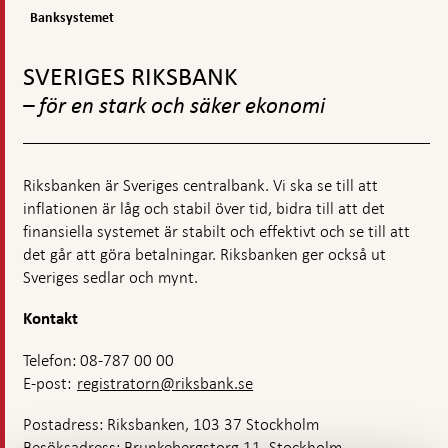
stabilitet
finansiella
Banksystemet
systemet
Gå
till
SVERIGES RIKSBANK
toppnavigation
– för en stark och säker ekonomi
Riksbanken är Sveriges centralbank. Vi ska se till att
inflationen är låg och stabil över tid, bidra till att det
finansiella systemet är stabilt och effektivt och se till att
det går att göra betalningar. Riksbanken ger också ut
Sveriges sedlar och mynt.
Kontakt
Telefon: 08-787 00 00
E-post:
registratorn@riksbank.se
Postadress: Riksbanken, 103 37 Stockholm
Besöksadress: Brunkebergstorg 11, Stockholm