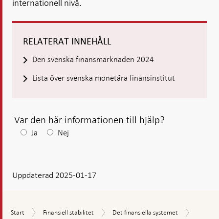
internationell nivå.
RELATERAT INNEHÅLL
Den svenska finansmarknaden 2024
Lista över svenska monetära finansinstitut
Var den här informationen till hjälp?
Efter
Ja
Nej
ditt
svar
Uppdaterad 2025-01-17
visas
en
kommentarsruta
Banksys
Start
Finansiell
Det
Start
Finansiell stabilitet
Det finansiella systemet