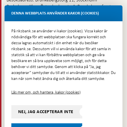
Budadress: Klara Östra kyrkogata 4, Brunkebergsfaret,
Lastplats 6
DENNA WEBBPLATS ANVÄNDER KAKOR (COOKIES)
Fler kontaktuppgifter
På riksbank.se använder vi kakor (cookies). Vissa kakor är
nödvändiga för att webbplatsen ska fungera korrekt och
Hitta direkt
dessa lagras automatiskt i din enhet när du besöker
riksbank.se. Dessutom vill vi använda kakor för att samla in
Frågor och svar
-
statistik så att vi kan förbättra webbplatsen och ge våra
Öppnas
besökare en så bra upplevelse som möjligt, och för detta
Till Riksbankens webbarkiv
-
i
behöver vi ditt samtycke. Genom att klicka på ”Ja, jag
Öppnas
Presskontakt
ny
accepterar” samtycker du till att vi använder statistikkakor. Du
i
flik
kan när som helst ändra dig och återkalla ditt samtycke.
Integritetspolicy
ny
flik
Tillgänglighetsredogörelse
Läs mer om, och hantera, kakor (cookies)
Prenumerera på utskick
Visselblåsning
NEJ, JAG ACCEPTERAR INTE
Följ oss på sociala medier
Dela