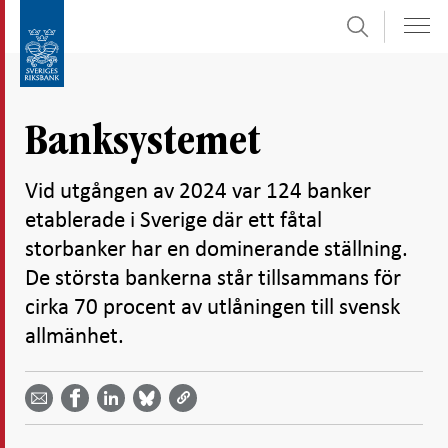
Sök
Gå
Gå
direkt
till
till
navigation
innehåll
för
Banksystemet
undersidor
Vid utgången av 2024 var 124 banker
etablerade i Sverige där ett fåtal
storbanker har en dominerande ställning.
De största bankerna står tillsammans för
cirka 70 procent av utlåningen till svensk
allmänhet.
Dela
Dela
Dela
Dela på
Dela på
på
på
via
LinkedIn
Facebook
Bluesky
Twitter
email -
-
- Öppnas
-
-
Öppnas
Öppnas
i ny flik
Öppnas
Öppnas