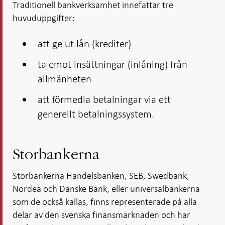
i ny flik
i ny flik
Traditionell bankverksamhet innefattar tre
i ny flik
i ny flik
huvuduppgifter:
att ge ut lån (krediter)
ta emot insättningar (inlåning) från
allmänheten
att förmedla betalningar via ett
generellt betalningssystem.
Storbankerna
Storbankerna Handelsbanken, SEB, Swedbank,
Nordea och Danske Bank, eller universalbankerna
som de också kallas, finns representerade på alla
delar av den svenska finansmarknaden och har