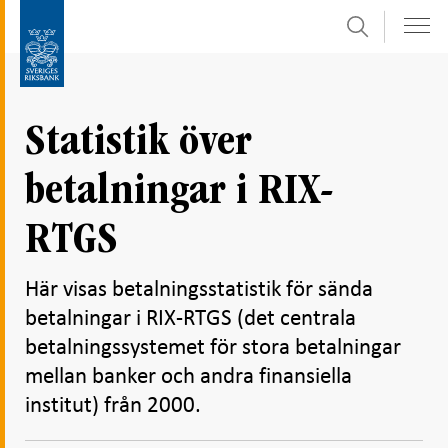
Sök
Gå
Gå
direkt
till
till
navigation
innehåll
för
Statistik över
undersidor
betalningar i RIX-
RTGS
Här visas betalningsstatistik för sända
betalningar i RIX-RTGS (det centrala
betalningssystemet för stora betalningar
mellan banker och andra finansiella
institut) från 2000.
Dela
Dela
Dela
Dela på