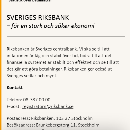
Statistik över betalningar
kontanter
Gå
till
SVERIGES RIKSBANK
toppnavigation
– för en stark och säker ekonomi
Riksbanken är Sveriges centralbank. Vi ska se till att
inflationen är låg och stabil över tid, bidra till att det
finansiella systemet är stabilt och effektivt och se till att
det går att göra betalningar. Riksbanken ger också ut
Sveriges sedlar och mynt.
Kontakt
Telefon: 08-787 00 00
E-post:
registratorn@riksbank.se
Postadress: Riksbanken, 103 37 Stockholm
Besöksadress: Brunkebergstorg 11, Stockholm