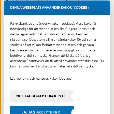
Budadress: Klara Östra kyrkogata 4, Brunkebergsfaret,
Lastplats 6
DENNA WEBBPLATS ANVÄNDER KAKOR (COOKIES)
Fler kontaktuppgifter
På riksbank.se använder vi kakor (cookies). Vissa kakor är
nödvändiga för att webbplatsen ska fungera korrekt och
Hitta direkt
dessa lagras automatiskt i din enhet när du besöker
riksbank.se. Dessutom vill vi använda kakor för att samla in
Frågor och svar
-
statistik så att vi kan förbättra webbplatsen och ge våra
Öppnas
besökare en så bra upplevelse som möjligt, och för detta
Till Riksbankens webbarkiv
-
i
behöver vi ditt samtycke. Genom att klicka på ”Ja, jag
Öppnas
Presskontakt
ny
accepterar” samtycker du till att vi använder statistikkakor. Du
i
flik
kan när som helst ändra dig och återkalla ditt samtycke.
Integritetspolicy
ny
flik
Tillgänglighetsredogörelse
Läs mer om, och hantera, kakor (cookies)
Prenumerera på utskick
Visselblåsning
NEJ, JAG ACCEPTERAR INTE
Följ oss på sociala medier
Dela
Dela på:
Dela på:
Dela på:
Dela på:
på:
JA, JAG ACCEPTERAR