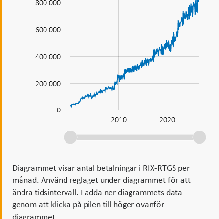
i
800 000
RIX-
RTGS
600 000
1 000 000
400 000
200 000
0
2000
2030
2010
2020
L
Diagrammet visar antal betalningar i RIX-RTGS per
månad. Använd reglaget under diagrammet för att
ändra tidsintervall. Ladda ner diagrammets data
genom att klicka på pilen till höger ovanför
diagrammet.