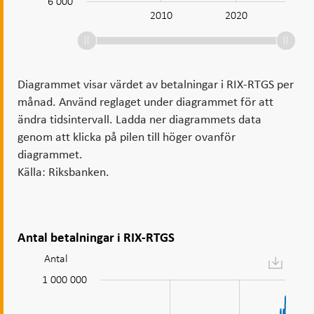
6 000
2000
2030
2010
2020
L
Diagrammet visar värdet av betalningar i RIX-RTGS per
månad. Använd reglaget under diagrammet för att
ändra tidsintervall. Ladda ner diagrammets data
genom att klicka på pilen till höger ovanför
diagrammet.
Källa: Riksbanken.
Antal betalningar i RIX-RTGS
Antal
Diagram:
Antal
1 000 000
00 000
00 000
00 000
00 000
00 000
00 000
00 000
00 000
betalningar