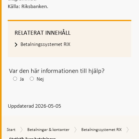
Källa: Riksbanken.
RELATERAT INNEHÅLL
Betalningssystemet RIX
Var den här informationen till hjälp?
Efter
Ja
Nej
ditt
svar
Uppdaterad 2026-05-05
visas
en
kommentarsruta
Stat
Start
Betalningar
Betalningssystemet
Start
Betalningar & kontanter
Betalningssystemet RIX
öve
&
RIX
bet