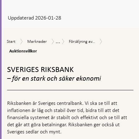
ditt
svar
Uppdaterad 2026-01-28
visas
en
kommentarsruta
...
Auktionsvillkor
Start
Marknader
Försäljning
Marknadsoperationer
Start
Marknader
Försäljning av...
av
Auktionsvillkor
statsobligationer
Gå
till
SVERIGES RIKSBANK
toppnavigation
– för en stark och säker ekonomi
Riksbanken är Sveriges centralbank. Vi ska se till att
inflationen är låg och stabil över tid, bidra till att det
finansiella systemet är stabilt och effektivt och se till att
det går att göra betalningar. Riksbanken ger också ut
Sveriges sedlar och mynt.