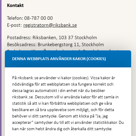
Kontakt
Telefon: 08-787 00 00
E-post:
registratorn@riksbank.se
Postadress: Riksbanken, 103 37 Stockholm
Besöksadress: Brunkebergstorg 11, Stockholm
Budadress: Klara Östra kyrkogata 4, Brunkebergsfaret,
Lastplats 6
DENNA WEBBPLATS ANVÄNDER KAKOR (COOKIES)
Fler kontaktuppgifter
På riksbank.se använder vi kakor (cookies). Vissa kakor är
nödvändiga för att webbplatsen ska fungera korrekt och
Hitta direkt
dessa lagras automatiskt i din enhet när du besöker
riksbank.se. Dessutom vill vi använda kakor för att samla in
Frågor och svar
-
statistik så att vi kan förbättra webbplatsen och ge våra
Öppnas
besökare en så bra upplevelse som möjligt, och för detta
Till Riksbankens webbarkiv
-
i
behöver vi ditt samtycke. Genom att klicka på ”Ja, jag
Öppnas
Presskontakt
ny
accepterar” samtycker du till att vi använder statistikkakor. Du
i
flik
kan när som helst ändra dig och återkalla ditt samtycke.
Integritetspolicy
ny