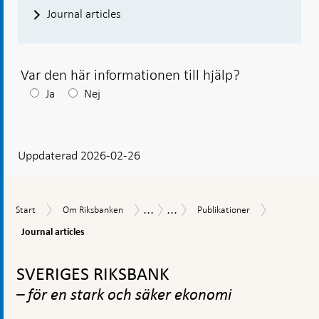
Journal articles
Var den här informationen till hjälp?
Efter
Ja
Nej
ditt
svar
Uppdaterad 2026-02-26
visas
en
kommentarsruta
...
...
Journal
Start
Om
Publikationer
Uppdrag
Forskning
Start
Om Riksbanken
Publikationer
articles
Riksbanken
och
Journal articles
verksamhet
Gå
till
SVERIGES RIKSBANK
toppnavigation
– för en stark och säker ekonomi