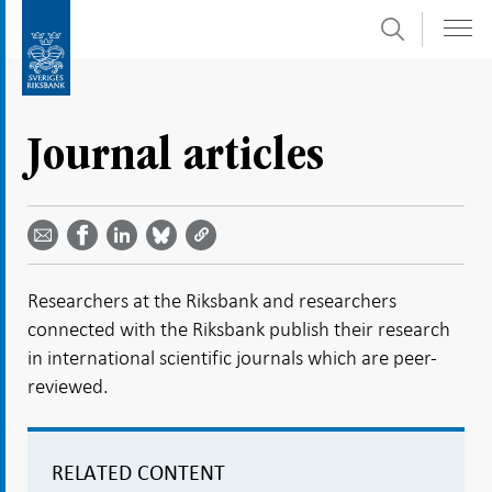
Sök
Gå
Gå
direkt
till
till
navigation
innehåll
för
Journal articles
undersidor
Dela
Dela
Dela
Dela på
Dela på
på
på
via
LinkedIn
Facebook
Bluesky
Twitter
email -
-
- Öppnas
-
-
Öppnas
Öppnas
i ny flik
Öppnas
Öppnas
i ny flik
i ny flik
Researchers at the Riksbank and researchers
i ny flik
i ny flik
connected with the Riksbank publish their research
in international scientific journals which are peer-
reviewed.
RELATED CONTENT