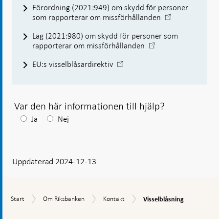
Förordning (2021:949) om skydd för personer
-
som rapporterar om missförhållanden
Öppnas
Lag (2021:980) om skydd för personer som
i
-
rapporterar om missförhållanden
ny
Öppnas
flik
-
EU:s visselblåsardirektiv
i
Öppnas
ny
i
flik
ny
flik
Var den här informationen till hjälp?
Efter
Ja
Nej
ditt
svar
Uppdaterad 2024-12-13
visas
en
kommentarsruta
Visselblåsning
Start
Om
Kontakt
Start
Om Riksbanken
Kontakt
Visselblåsning
Riksbanken
Gå