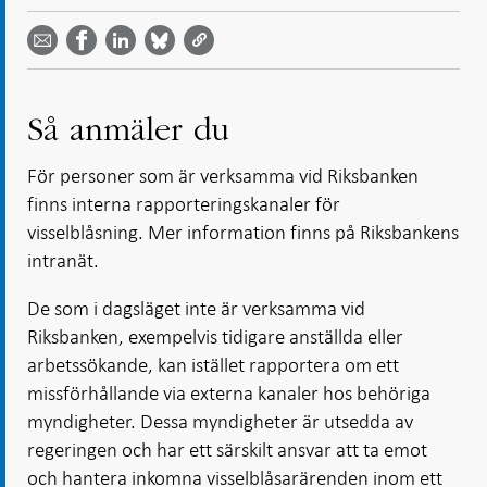
Dela
Dela
Dela
Dela på
Dela på
på
på
via
LinkedIn
Facebook
Bluesky
Twitter
email -
-
- Öppnas
-
-
Öppnas
Öppnas
i ny flik
Öppnas
Öppnas
i ny flik
i ny flik
i ny flik
i ny flik
Så anmäler du
För personer som är verksamma vid Riksbanken
finns interna rapporteringskanaler för
visselblåsning. Mer information finns på Riksbankens
intranät.
De som i dagsläget inte är verksamma vid
Riksbanken, exempelvis tidigare anställda eller
arbetssökande, kan istället rapportera om ett
missförhållande via externa kanaler hos behöriga
myndigheter. Dessa myndigheter är utsedda av
regeringen och har ett särskilt ansvar att ta emot
och hantera inkomna visselblåsarärenden inom ett