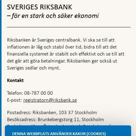
till
SVERIGES RIKSBANK
toppnavigation
– för en stark och säker ekonomi
Riksbanken är Sveriges centralbank. Vi ska se till att
inflationen är låg och stabil över tid, bidra till att det
finansiella systemet är stabilt och effektivt och se till att
det går att göra betalningar. Riksbanken ger också ut
Sveriges sedlar och mynt.
Kontakt
Telefon: 08-787 00 00
E-post:
registratorn@riksbank.se
Postadress: Riksbanken, 103 37 Stockholm
Besöksadress: Brunkebergstorg 11, Stockholm
Budadress: Klara Östra kyrkogata 4, Brunkebergsfaret,
Lastplats 6
DENNA WEBBPLATS ANVÄNDER KAKOR (COOKIES)