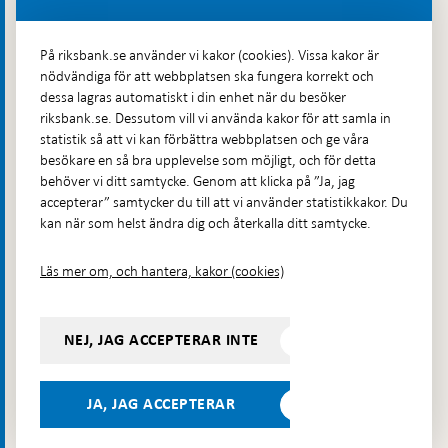
Fler kontaktuppgifter
På riksbank.se använder vi kakor (cookies). Vissa kakor är
nödvändiga för att webbplatsen ska fungera korrekt och
Hitta direkt
dessa lagras automatiskt i din enhet när du besöker
riksbank.se. Dessutom vill vi använda kakor för att samla in
Frågor och svar
-
statistik så att vi kan förbättra webbplatsen och ge våra
Öppnas
besökare en så bra upplevelse som möjligt, och för detta
Till Riksbankens webbarkiv
-
i
behöver vi ditt samtycke. Genom att klicka på ”Ja, jag
Öppnas
Presskontakt
ny
accepterar” samtycker du till att vi använder statistikkakor. Du
i
flik
kan när som helst ändra dig och återkalla ditt samtycke.
Integritetspolicy
ny
flik
Tillgänglighetsredogörelse
Läs mer om, och hantera, kakor (cookies)
Prenumerera på utskick
Visselblåsning
NEJ, JAG ACCEPTERAR INTE
Följ oss på sociala medier
Dela
Dela på:
Dela på:
Dela på:
Dela på:
på:
JA, JAG ACCEPTERAR
LinkedIn
YouTube
Facebook
Instagram
Bluesky
-
- Öppnas
- Öppnas
-