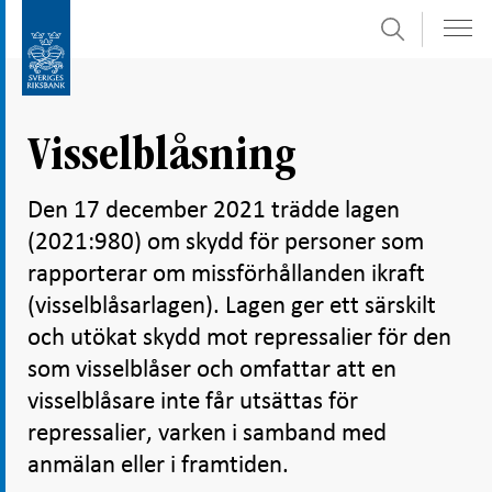
Sök
Gå
Gå
direkt
till
till
navigation
innehåll
för
Visselblåsning
undersidor
Den 17 december 2021 trädde lagen
(2021:980) om skydd för personer som
rapporterar om missförhållanden ikraft
(visselblåsarlagen). Lagen ger ett särskilt
och utökat skydd mot repressalier för den
som visselblåser och omfattar att en
visselblåsare inte får utsättas för
repressalier, varken i samband med
anmälan eller i framtiden.