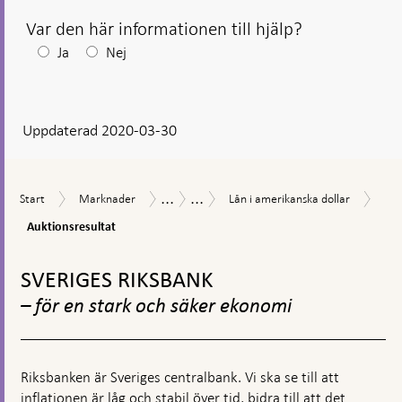
Var den här informationen till hjälp?
Efter
Ja
Nej
ditt
svar
Uppdaterad 2020-03-30
visas
en
kommentarsruta
...
...
Aukt
Start
Marknader
Lån
Åtgärder
Åtgärder
Start
Marknader
Lån i amerikanska dollar
i
vid
under
Auktionsresultat
amerikanska
finansiell
coronapandemin
dollar
oro
Gå
till
SVERIGES RIKSBANK
toppnavigation
– för en stark och säker ekonomi
Riksbanken är Sveriges centralbank. Vi ska se till att
inflationen är låg och stabil över tid, bidra till att det