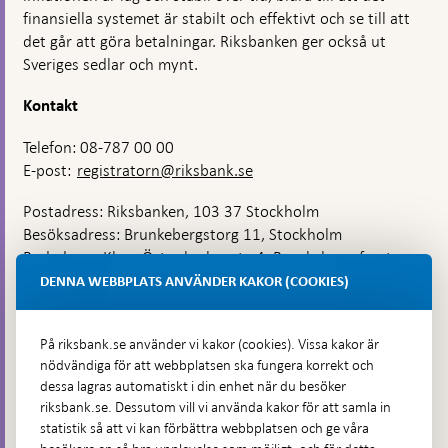
finansiella systemet är stabilt och effektivt och se till att
det går att göra betalningar. Riksbanken ger också ut
Sveriges sedlar och mynt.
Kontakt
Telefon: 08-787 00 00
E-post:
registratorn@riksbank.se
Postadress: Riksbanken, 103 37 Stockholm
Besöksadress: Brunkebergstorg 11, Stockholm
Budadress: Klara Östra kyrkogata 4, Brunkebergsfaret,
Lastplats 6
DENNA WEBBPLATS ANVÄNDER KAKOR (COOKIES)
Fler kontaktuppgifter
På riksbank.se använder vi kakor (cookies). Vissa kakor är
nödvändiga för att webbplatsen ska fungera korrekt och
Hitta direkt
dessa lagras automatiskt i din enhet när du besöker
riksbank.se. Dessutom vill vi använda kakor för att samla in
Frågor och svar
-
statistik så att vi kan förbättra webbplatsen och ge våra