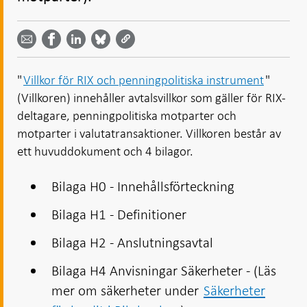
Dela
Dela
Dela
Dela på
Dela på
på
på
via
LinkedIn
Facebook
Bluesky
Twitter
email -
-
- Öppnas
-
-
Öppnas
Öppnas
i ny flik
Öppnas
Öppnas
i ny flik
i ny flik
"
Villkor för RIX och penningpolitiska instrument
"
i ny flik
i ny flik
(Villkoren) innehåller avtalsvillkor som gäller för RIX-
deltagare, penningpolitiska motparter och
motparter i valutatransaktioner. Villkoren består av
ett huvuddokument och 4 bilagor.
Bilaga H0 - Innehållsförteckning
Bilaga H1 - Definitioner
Bilaga H2 - Anslutningsavtal
Bilaga H4 Anvisningar Säkerheter - (Läs
mer om säkerheter under
Säkerheter