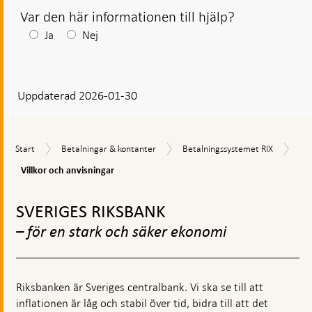
Var den här informationen till hjälp?
Efter
Ja
Nej
ditt
svar
Uppdaterad 2026-01-30
visas
en
kommentarsruta
Vill
Start
Betalningar
Betalningssystemet
Start
Betalningar & kontanter
Betalningssystemet RIX
och
&
RIX
anv
Villkor och anvisningar
kontanter
Gå
till
SVERIGES RIKSBANK
toppnavigation
– för en stark och säker ekonomi
Riksbanken är Sveriges centralbank. Vi ska se till att
inflationen är låg och stabil över tid, bidra till att det