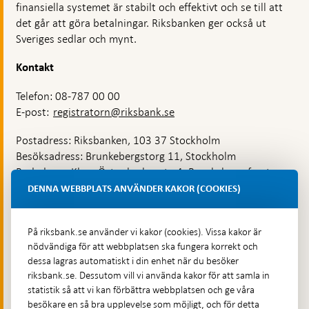
finansiella systemet är stabilt och effektivt och se till att
det går att göra betalningar. Riksbanken ger också ut
Sveriges sedlar och mynt.
Kontakt
Telefon: 08-787 00 00
E-post:
registratorn@riksbank.se
Postadress: Riksbanken, 103 37 Stockholm
Besöksadress: Brunkebergstorg 11, Stockholm
Budadress: Klara Östra kyrkogata 4, Brunkebergsfaret,
Lastplats 6
DENNA WEBBPLATS ANVÄNDER KAKOR (COOKIES)
Fler kontaktuppgifter
På riksbank.se använder vi kakor (cookies). Vissa kakor är
nödvändiga för att webbplatsen ska fungera korrekt och
Hitta direkt
dessa lagras automatiskt i din enhet när du besöker
riksbank.se. Dessutom vill vi använda kakor för att samla in
Frågor och svar
-
statistik så att vi kan förbättra webbplatsen och ge våra
Öppnas
besökare en så bra upplevelse som möjligt, och för detta