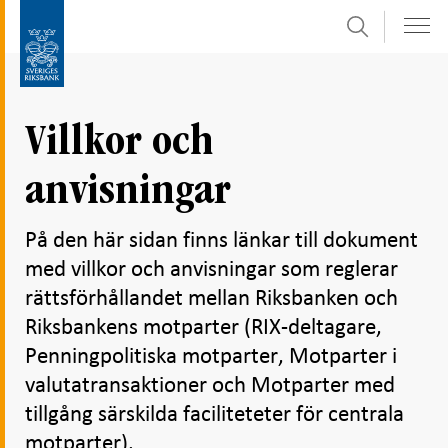
Sök
Gå
Gå
direkt
till
till
navigation
innehåll
för
Villkor och
undersidor
anvisningar
På den här sidan finns länkar till dokument
med villkor och anvisningar som reglerar
rättsförhållandet mellan Riksbanken och
Riksbankens motparter (RIX-deltagare,
Penningpolitiska motparter, Motparter i
valutatransaktioner och Motparter med
tillgång särskilda faciliteteter för centrala
motparter).