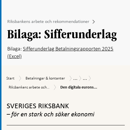
Riksbankens arbete och rekommendationer
Bilaga: Sifferunderlag
Bilaga:
Sifferunderlag Betalningsrapporten 2025
(Excel)
...
...
Start
Betalningar
Betalningsrapport
Betalningsrapport
Start
Betalningar & kontanter
&
2025
Den
Riksbankens
Riksbankens arbete och...
Den digitala eurons...
kontanter
digitala
arbete
eurons
Gå
och
framtid
rekommendationer
till
SVERIGES RIKSBANK
påverkar
toppnavigation
arbetet
– för en stark och säker ekonomi
med
e-
kronan