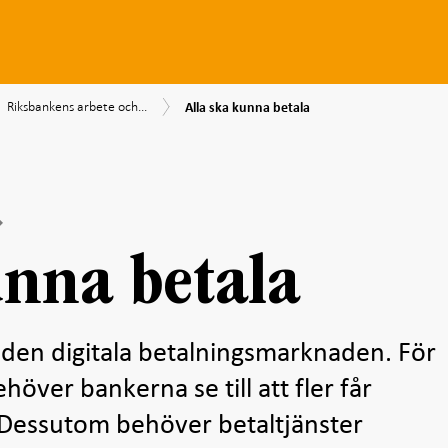
Alla
Riksbankens
srapport
lningsrapport
Riksbankens arbete och...
Alla ska kunna betala
ska
arbete
5
kunna
och
betala
rekommendationer
unna betala
 den digitala betalningsmarknaden. För
höver bankerna se till att fler får
o. Dessutom behöver betaltjänster