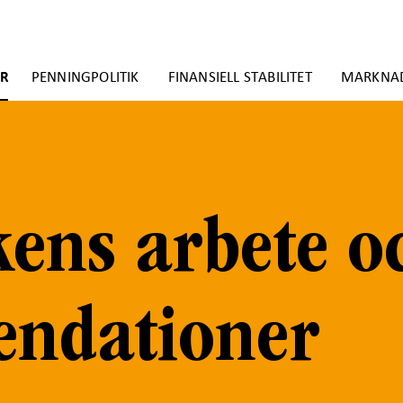
ER
PENNINGPOLITIK
FINANSIELL STABILITET
MARKNA
ens arbete o
ndationer