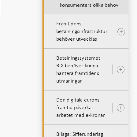
konsumenters olika behov
Framtidens
betalningsinfrastruktur
Öpp
behöver utvecklas
und
Betalningssystemet
RIX behöver kunna
Öpp
hantera framtidens
unde
utmaningar
Den digitala eurons
framtid påverkar
Öpp
arbetet med e-kronan
unde
Bilaga: Sifferunderlag