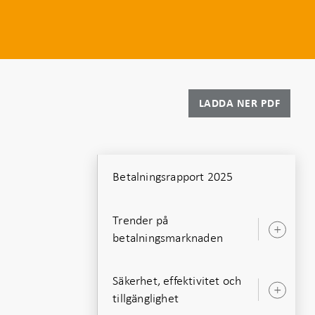
LADDA NER PDF
Betalningsrapport 2025
Trender på
Öpp
betalningsmarknaden
unde
Säkerhet, effektivitet och
Öpp
tillgänglighet
unde