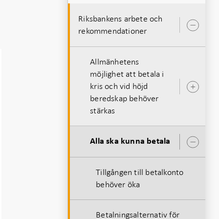
Riksbankens arbete och
Öpp
rekommendationer
unde
Allmänhetens
möjlighet att betala i
kris och vid höjd
Öpp
beredskap behöver
unde
stärkas
Alla ska kunna betala
Öpp
unde
Tillgången till betalkonto
behöver öka
Betalningsalternativ för