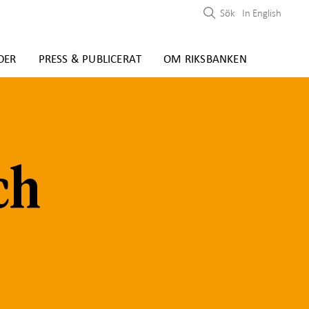
Sök
In English
DER
PRESS & PUBLICERAT
OM RIKSBANKEN
ch