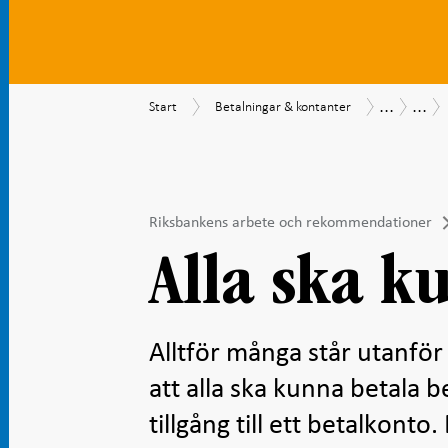
...
...
Start
Betalningar
Betalning
Beta
Start
Betalningar & kontanter
&
202
kontanter
Riksbankens arbete och rekommendationer
Alla ska k
Alltför många står utanför
att alla ska kunna betala be
tillgång till ett betalkont