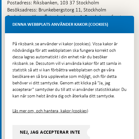
Postadress: Riksbanken, 103 37 Stockholm
Besöksadress: Brunkebergstorg 11, Stockholm
Budadress: Klara Östra kyrkogata 4, Brunkebergsfaret,
Lastplats 6
DENNA WEBBPLATS ANVÄNDER KAKOR (COOKIES)
Fler kontaktuppgifter
På riksbank.se använder vi kakor (cookies). Vissa kakor är
nödvändiga för att webbplatsen ska fungera korrekt och
Hitta direkt
dessa lagras automatiskt i din enhet när du besöker
riksbank.se. Dessutom vill vi använda kakor för att samla in
Frågor och svar
-
statistik så att vi kan förbättra webbplatsen och ge våra
Öppnas
besökare en så bra upplevelse som möjligt, och för detta
Till Riksbankens webbarkiv
-
i
behöver vi ditt samtycke. Genom att klicka på ”Ja, jag
Öppnas
Presskontakt
ny
accepterar” samtycker du till att vi använder statistikkakor. Du
i
flik
kan när som helst ändra dig och återkalla ditt samtycke.
Integritetspolicy
ny
flik
Tillgänglighetsredogörelse
Läs mer om, och hantera, kakor (cookies)
Prenumerera på utskick
Visselblåsning
NEJ, JAG ACCEPTERAR INTE