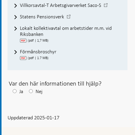
-
Villkorsavtal-T Arbetsgivarverket Saco-S
Öppnas
-
Statens Pensionsverk
i
Öppnas
ny
Lokalt kollektivavtal om arbetstider m.m. vid
i
flik
Riksbanken
ny
flik
(pdf | 1,7 MB)
Förmånsbroschyr
(pdf | 1.7 MB)
Var den här informationen till hjälp?
Efter
Ja
Nej
ditt
svar
Uppdaterad 2025-01-17
visas
en