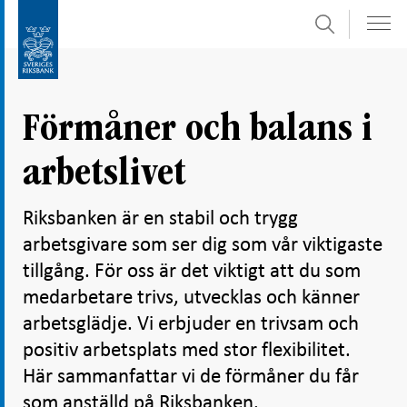
Sök
Gå
Gå
direkt
till
till
navigation
innehåll
för
Förmåner och balans i
undersidor
arbetslivet
Riksbanken är en stabil och trygg
arbetsgivare som ser dig som vår viktigaste
tillgång. För oss är det viktigt att du som
medarbetare trivs, utvecklas och känner
arbetsglädje. Vi erbjuder en trivsam och
positiv arbetsplats med stor flexibilitet.
Här sammanfattar vi de förmåner du får
som anställd på Riksbanken.