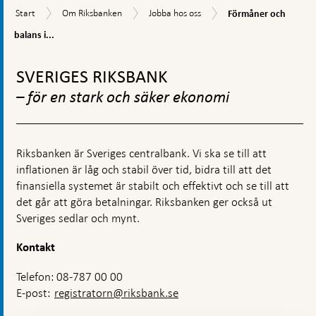
kommentarsruta
Förmåner
Start
Om
Jobba
Start
Om Riksbanken
Jobba hos oss
Förmåner och
och
Riksbanken
hos
balans
balans i...
oss
i
Gå
arbetslivet
till
SVERIGES RIKSBANK
toppnavigation
– för en stark och säker ekonomi
Riksbanken är Sveriges centralbank. Vi ska se till att
inflationen är låg och stabil över tid, bidra till att det
finansiella systemet är stabilt och effektivt och se till att
det går att göra betalningar. Riksbanken ger också ut
Sveriges sedlar och mynt.
Kontakt
Telefon: 08-787 00 00
E-post:
registratorn@riksbank.se