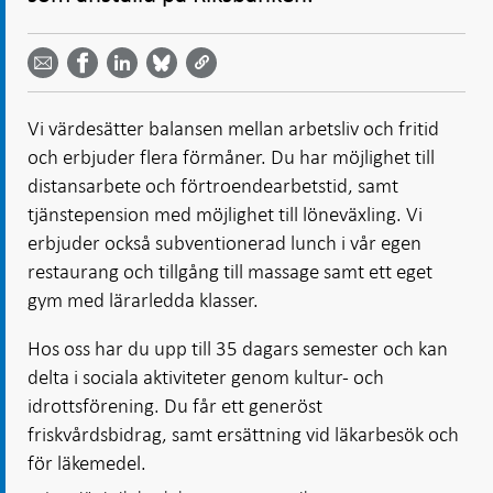
Dela
Dela
Dela
Dela på
Dela på
på
på
via
LinkedIn
Facebook
Bluesky
Twitter
email -
-
- Öppnas
-
-
Öppnas
Öppnas
i ny flik
Öppnas
Öppnas
i ny flik
i ny flik
Vi värdesätter balansen mellan arbetsliv och fritid
i ny flik
i ny flik
och erbjuder flera förmåner. Du har möjlighet till
distansarbete och förtroendearbetstid, samt
tjänstepension med möjlighet till löneväxling. Vi
erbjuder också subventionerad lunch i vår egen
restaurang och tillgång till massage samt ett eget
gym med lärarledda klasser.
Hos oss har du upp till 35 dagars semester och kan
delta i sociala aktiviteter genom kultur- och
idrottsförening. Du får ett generöst
friskvårdsbidrag, samt ersättning vid läkarbesök och
för läkemedel.