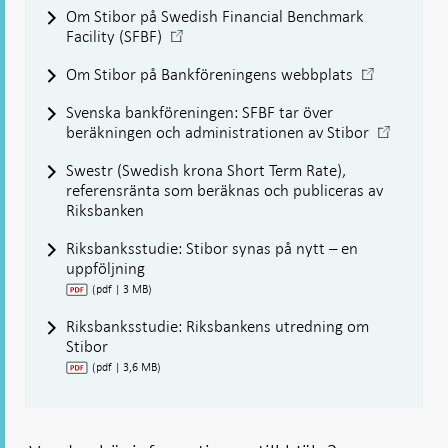
Om Stibor på Swedish Financial Benchmark
-
Facility (SFBF)
Öppnas
-
Om Stibor på Bankföreningens webbplats
i
Öppnas
ny
Svenska bankföreningen: SFBF tar över
i
flik
-
beräkningen och administrationen av Stibor
ny
Öppnas
flik
Swestr (Swedish krona Short Term Rate),
i
referensränta som beräknas och publiceras av
ny
Riksbanken
flik
Riksbanksstudie: Stibor synas på nytt – en
uppföljning
(pdf | 3 MB)
Riksbanksstudie: Riksbankens utredning om
Stibor
(pdf | 3,6 MB)