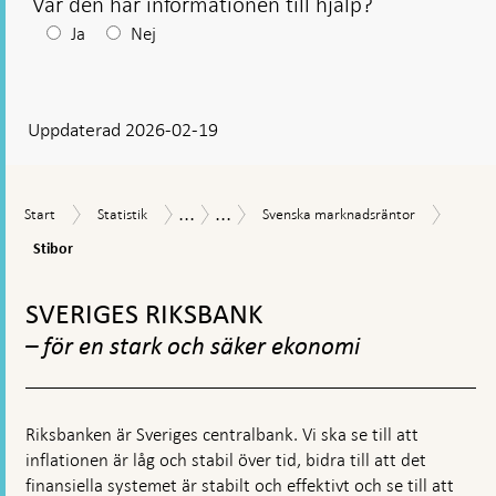
Var den här informationen till hjälp?
Efter
Ja
Nej
ditt
svar
Uppdaterad 2026-02-19
visas
en
kommentarsruta
...
...
Stibor
Start
Statistik
Svenska
Räntor
Förklaringar
Start
Statistik
Svenska marknadsräntor
marknadsräntor
och
-
Stibor
valutakurser
räntor
och
Gå
valutakurser
till
SVERIGES RIKSBANK
toppnavigation
– för en stark och säker ekonomi
Riksbanken är Sveriges centralbank. Vi ska se till att
inflationen är låg och stabil över tid, bidra till att det
finansiella systemet är stabilt och effektivt och se till att