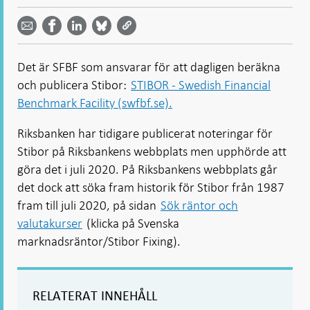
Dela
Dela
Dela
Dela på
Dela på
på
på
via
LinkedIn
Facebook
Bluesky
Twitter
email -
-
- Öppnas
-
-
Öppnas
Öppnas
i ny flik
Öppnas
Öppnas
i ny flik
i ny flik
Det är SFBF som ansvarar för att dagligen beräkna
i ny flik
i ny flik
och publicera Stibor:
STIBOR - Swedish Financial
Benchmark Facility (swfbf.se).
Riksbanken har tidigare publicerat noteringar för
Stibor på Riksbankens webbplats men upphörde att
göra det i juli 2020. På Riksbankens webbplats går
det dock att söka fram historik för Stibor från 1987
fram till juli 2020, på sidan
Sök räntor och
valutakurser
(klicka på Svenska
marknadsräntor/Stibor Fixing).
RELATERAT INNEHÅLL