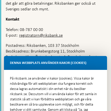
det går att göra betalningar. Riksbanken ger också ut
Sveriges sedlar och mynt.
Kontakt
Telefon: 08-787 00 00
E-post:
registratorn@riksbank.se
Postadress: Riksbanken, 103 37 Stockholm
Besöksadress: Brunkebergstorg 11, Stockholm
Budadress: Klara Östra kyrkogata 4, Brunkebergsfaret,
Lastplats 6
DENNA WEBBPLATS ANVÄNDER KAKOR (COOKIES)
Fler kontaktuppgifter
På riksbank.se använder vi kakor (cookies). Vissa kakor är
nödvändiga för att webbplatsen ska fungera korrekt och
Hitta direkt
dessa lagras automatiskt i din enhet när du besöker
riksbank.se. Dessutom vill vi använda kakor för att samla in
Frågor och svar
-
statistik så att vi kan förbättra webbplatsen och ge våra
Öppnas
besökare en så bra upplevelse som möjligt, och för detta
Till Riksbankens webbarkiv
-
i
behöver vi ditt samtycke. Genom att klicka på ”Ja, jag