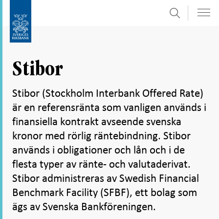
Sök
Gå
Gå
direkt
till
till
navigation
innehåll
för
Stibor
undersidor
Stibor (Stockholm Interbank Offered Rate)
är en referensränta som vanligen används i
finansiella kontrakt avseende svenska
kronor med rörlig räntebindning. Stibor
används i obligationer och lån och i de
flesta typer av ränte- och valutaderivat.
Stibor administreras av Swedish Financial
Benchmark Facility (SFBF), ett bolag som
ägs av Svenska Bankföreningen.