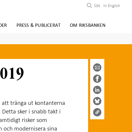
Sök
In English
DER
PRESS & PUBLICERAT
OM RIKSBANKEN
Dela
via
2019
email -
Dela på
Öppnas
Facebook
Dela på
i ny flik
- Öppnas
LinkedIn
i ny flik
Dela
-
på
Öppnas
 att tränga ut kontanterna
Bluesky
Dela
i ny flik
-
på
 Detta sker i snabb takt i
Öppnas
Twitter
amtidigt risker som
i ny flik
-
Öppnas
n och modernisera sina
i ny flik