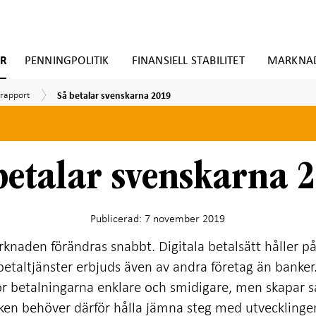
ER
PENNINGPOLITIK
FINANSIELL STABILITET
MARKNA
Så
srapport
srapport
Så betalar svenskarna 2019
betalar
svenskarna
2019
betalar svenskarna 
Publicerad: 7 november 2019
naden förändras snabbt. Digitala betalsätt håller på
t betaltjänster erbjuds även av andra företag än banker.
gör betalningarna enklare och smidigare, men skapar s
ken behöver därför hålla jämna steg med utvecklinge