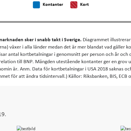
Kontanter
Kort
marknaden sker i snabb takt i Sverige.
Diagrammet illustrerar
rna) växer i alla länder medan det är mer blandat vad gäller k
isar antal kortbetalningar i genomsnitt per person och år och d
elation till BNP. Mängden utestående kontanter ger en grov 
nomin är. Anm. Data för kortbetalningar i USA 2018 saknas och
et för att ändra tidsintervall.) Källor: Riksbanken, BIS, ECB
19.