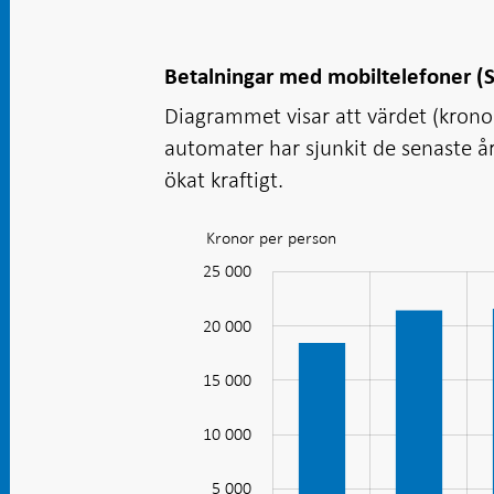
Betalningar med mobiltelefoner (S
Diagrammet visar att värdet (krono
automater har sjunkit de senaste å
ökat kraftigt.
Kronor per person
Diagram:
Betalningar
25 000
-10 000
30 000
-5 000
med
20 000
mobiltelefon
(Swish)
15 000
växer
10 000
kraftigt
10 000
5 000