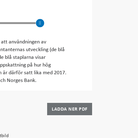
 att användningen av
ontanternas utveckling (de blå
e blå staplarna visar
uppskattning på hur hög
 är därför satt lika med 2017.
 och Norges Bank.
LADDA NER PDF