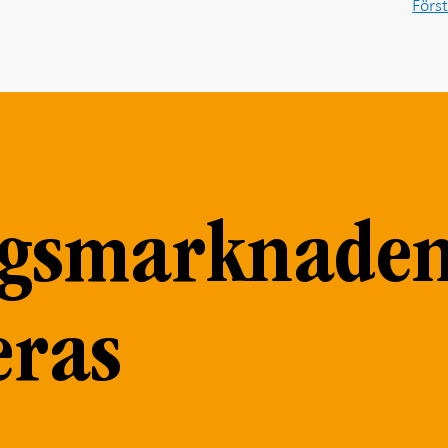
Förs
ngsmarknade
eras