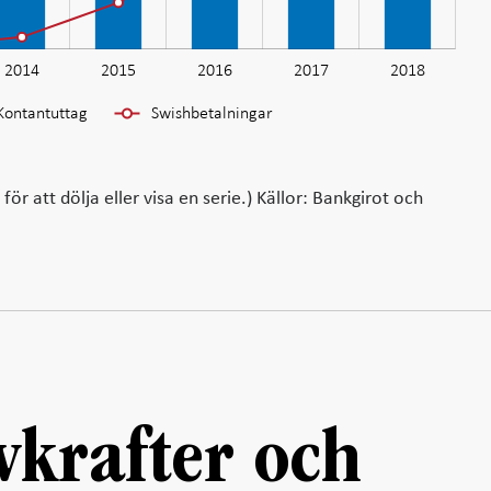
2014
2015
2016
2017
2018
L
Kontantuttag
Swishbetalningar
ör att dölja eller visa en serie.) Källor: Bankgirot och
ivkrafter och