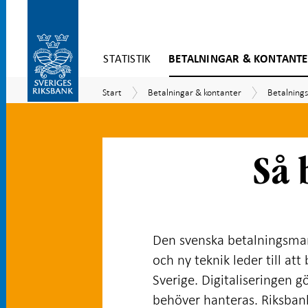
Gå
STATISTIK
BETALNINGAR & KONTANT
direkt
till
Gå
innehåll
Start
Betalningar
Betalning
Start
Betalningar & kontanter
Betalning
till
&
navigation
kontanter
för
undersidor
Så 
Den svenska betalningsmark
och ny teknik leder till at
Sverige. Digitaliseringen 
behöver hanteras. Riksban