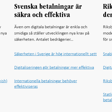
Svenska betalningar är
Rik
säkra och effektiva
den
v
Även om digitala betalningar är enkla och
Riks
 nya
smidiga så ställer utvecklingen nya krav på
mode
säkerheten. Antalet bedrägerier...
för s
Säkerheten i Sverige är hög internationellt sett
Snab
Digitaliseringen gör betalningar mer effektiva
Digit
wish)
Internationella betalningar behöver
Riks
effektiviseras
Statl
beta