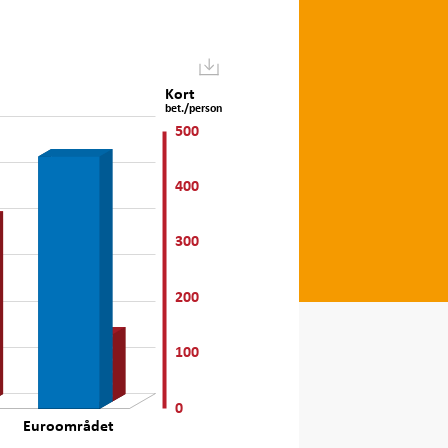
Kort
bet./person
-100
-50
50
150
250
600
500
-200
400
300
100
200
100
0
Euroområdet