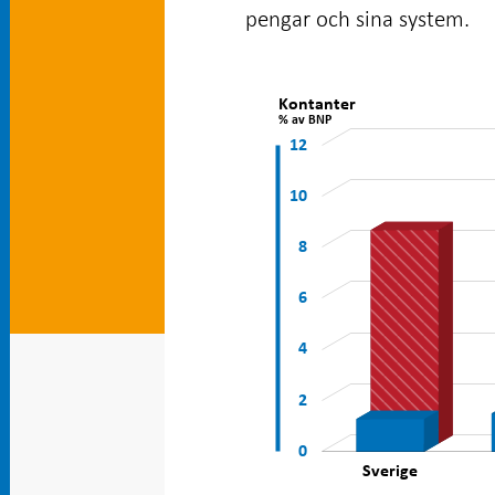
pengar och sina system.
Diagram:
Den
Kontanter
% av BNP
svenska
14
-1
-2
-4
1
3
5
12
betalningsmarknaden
förändras
10
snabbt
8
6
10
4
2
0
Sverige