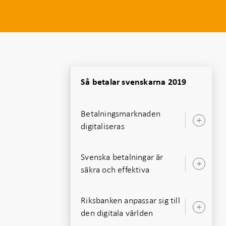
Så betalar svenskarna 2019
t
Betalningsmarknaden
Öpp
digitaliseras
unde
Svenska betalningar är
Öpp
säkra och effektiva
unde
Riksbanken anpassar sig till
Öpp
den digitala världen
unde