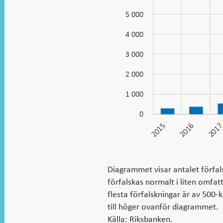
5 000
4 000
1 000
3 000
2 000
1 000
0
2015
2016
201
Diagrammet visar antalet förfal
förfalskas normalt i liten omfa
flesta förfalskningar är av 500
till höger ovanför diagrammet.
Källa: Riksbanken.