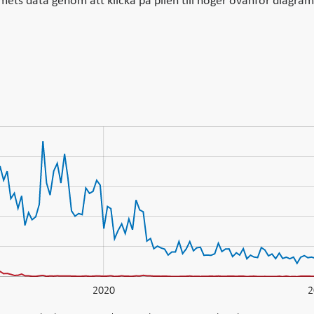
mmets data genom att klicka på pilen till höger ovanför diagra
2020
2