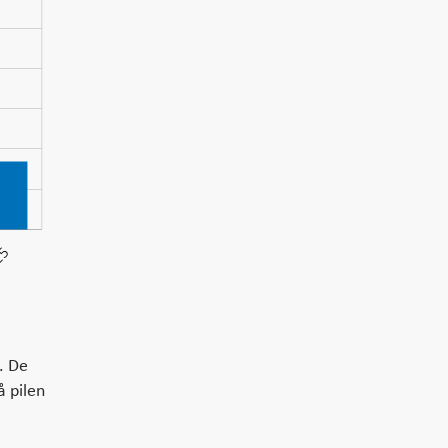
25
. De
å pilen