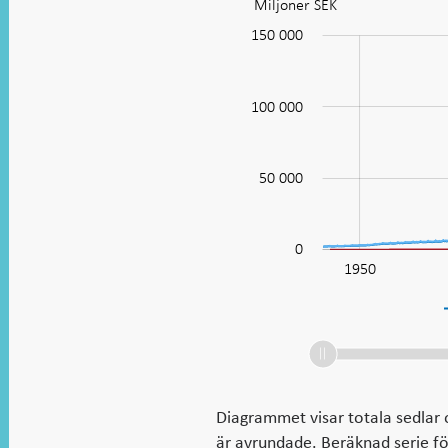
Miljoner SEK
Diagram:
Sedlar
-100 000
200 000
-40 000
-20 000
-50 000
20 000
150 000
och
mynt
100 000
i
100 000
cirkulation
50 000
0
1900
2050
1950
L
Diagrammet visar totala sedlar 
är avrundade. Beräknad serie fö