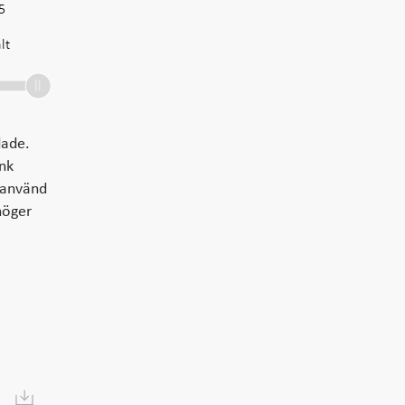
5
lt
dade.
änk
h använd
höger