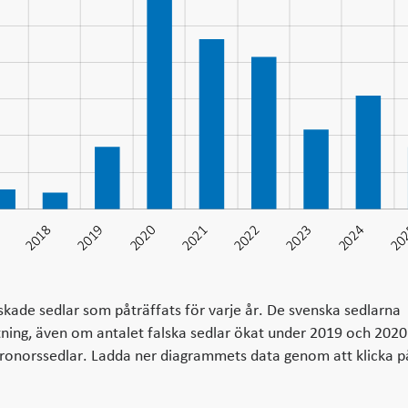
7
2018
2019
2020
2021
2022
2023
2024
20
2025
skade sedlar som påträffats för varje år. De svenska sedlarna
ttning, även om antalet falska sedlar ökat under 2019 och 2020
-kronorssedlar. Ladda ner diagrammets data genom att klicka p