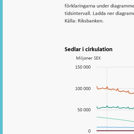
förklaringarna under diagrammet 
tidsintervall. Ladda ner diagra
Källa: Riksbanken.
Sedlar i cirkulation
Miljoner SEK
Diagram:
Sedlar
-100 000
200 000
-40 000
-20 000
-50 000
20 000
150 000
i
cirkulation
100 000
100 000
50 000
0