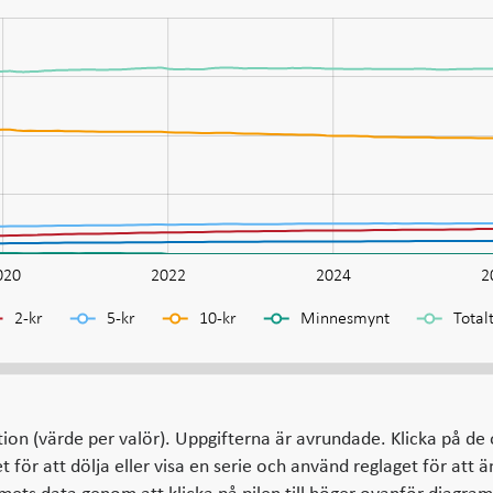
020
2022
2024
2
2-kr
5-kr
10-kr
Minnesmynt
Total
ion (värde per valör). Uppgifterna är avrundade. Klicka på de 
för att dölja eller visa en serie och använd reglaget för att 