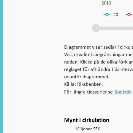
2005
2030
2010
L
20
Diagrammet visar sedlar i cirkul
Vissa kvalitetsbegränsningar me
nedan. Klicka på de olika förkla
reglaget för att ändra tidsinter
ovanför diagrammet.
Källa: Riksbanken.
Statistik
För längre tidsserier se
Mynt i cirkulation
Miljoner SEK
Diagram: