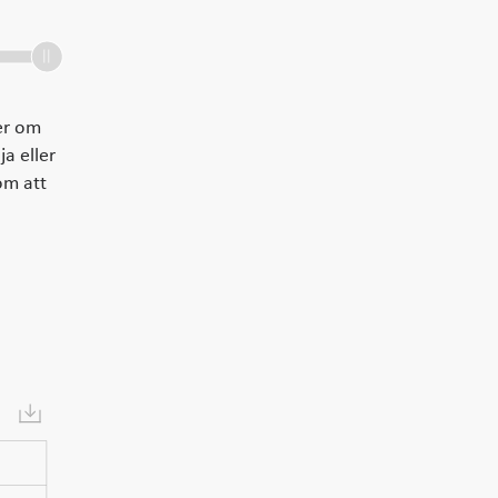
er om
ja eller
om att