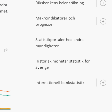
Riksbankens balansräkning
Ö
ändra
u
mmet.
Makroindikatorer och
Ö
prognoser
u
Statistikportaler hos andra
myndigheter
Historisk monetär statistik för
Sverige
Internationell bankstatistik
Ö
u