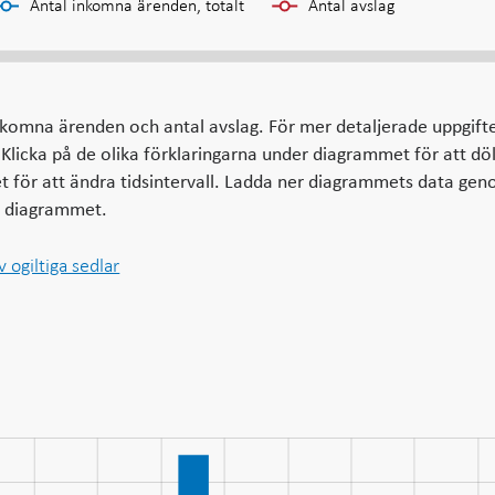
Antal inkomna ärenden, totalt
Antal avslag
nkomna ärenden och antal avslag. För mer detaljerade uppgift
 Klicka på de olika förklaringarna under diagrammet för att döl
et för att ändra tidsintervall. Ladda ner diagrammets data gen
ör diagrammet.
v ogiltiga sedlar