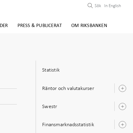
Sök
In English
DER
PRESS & PUBLICERAT
OM RIKSBANKEN
Statistik
Räntor och valutakurser
Ö
u
Swestr
Ö
u
Finansmarknadsstatistik
Ö
u