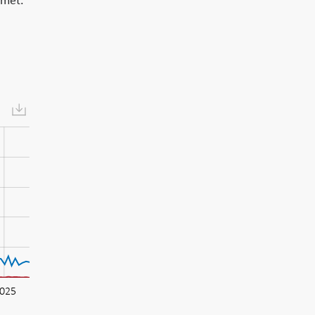
mmet.
025