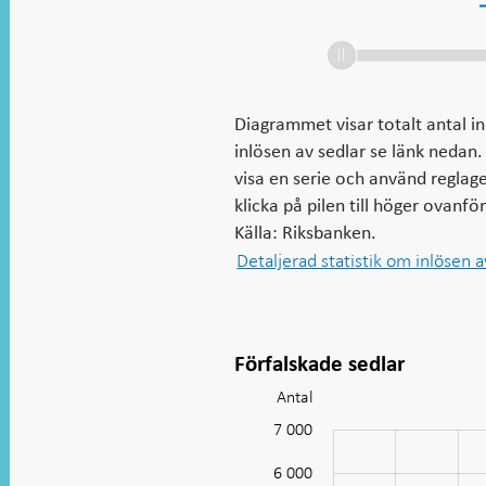
Diagrammet visar totalt antal i
inlösen av sedlar se länk nedan.
visa en serie och använd reglag
klicka på pilen till höger ovanf
Källa: Riksbanken.
Detaljerad statistik om inlösen a
Förfalskade sedlar
Antal
Diagram:
Förfalskade
7 000
-2 000
-1 000
8 000
sedlar
6 000