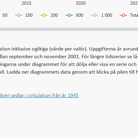
2015
2020
202
50
100
200
500
1 000
Tota
ation inklusive ogiltiga (värde per valör). Uppgifterna är avrun
llan september och november 2001. För längre tidsserier se l
ringarna under diagrammet för att dölja eller visa en serie oc
vall. Ladda ner diagrammets data genom att klicka på pilen till 
 över sedlar i cirkulation från år 1945