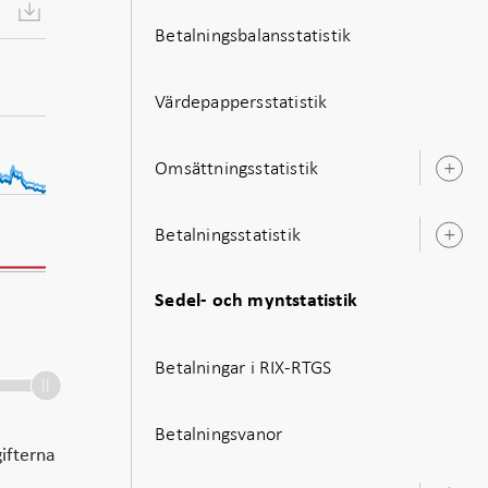
Betalningsbalansstatistik
Värdepappersstatistik
Omsättningsstatistik
Ö
u
Betalningsstatistik
Ö
u
Sedel- och myntstatistik
Betalningar i RIX-RTGS
Betalningsvanor
gifterna