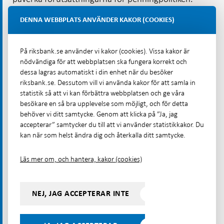
Aktuella studier visar exempelvis att inflationen kan
DENNA WEBBPLATS ANVÄNDER KAKOR (COOKIES)
påverkas av såväl omställningsrisker som fysiska
risker, som uppstår till följd av klimatförändringarna.
För att Riksbanken ska kunna fatta bästa möjliga
På riksbank.se använder vi kakor (cookies). Vissa kakor är
nödvändiga för att webbplatsen ska fungera korrekt och
penningpolitiska beslut behöver kunskapen om hur
dessa lagras automatiskt i din enhet när du besöker
inflationen påverkas av klimatförändringarna
riksbank.se. Dessutom vill vi använda kakor för att samla in
fortsätta att förbättras. Även det finansiella
statistik så att vi kan förbättra webbplatsen och ge våra
systemet påverkas. I nuläget framstår
besökare en så bra upplevelse som möjligt, och för detta
behöver vi ditt samtycke. Genom att klicka på ”Ja, jag
omställningsriskerna som begränsade för svenska
accepterar” samtycker du till att vi använder statistikkakor. Du
banker. Dessa kan dock öka om åtgärder för att
kan när som helst ändra dig och återkalla ditt samtycke.
motverka klimatförändringarna uteblir, och risken
för en oordnad omställning ökar. Det finansiella
Läs mer om, och hantera, kakor (cookies)
systemet fyller en viktig roll för att kanalisera
investeringar för omställningen. För att underlätta
detta och motverka grönmålning, det vill säga att
NEJ, JAG ACCEPTERAR INTE
finansiella institut överdriver miljöfördelarna med
sina produkter, är det positivt att kraven på